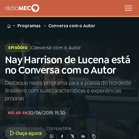
MENU
Programas
Conversa com o Autor
Conversa com o Autor
EPISÓDIO
Nay Harrison de Lucena está
Buscar
na
no Conversa com o Autor
Rádio
Buscar
MEC
Destaque neste programa para a poesia do Nordeste
Brasileiro com suas características e experiências
Início
AO VIVO
próprias
30/06/2019, 15:30
01
INÍCIO
NO AR EM
Compartilhe
Ouça agora
02
A RÁDIO