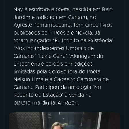
Nay é escritora e poeta, nascida em Belo
YouTube
Facebook
Jardim e radicada em Caruaru, no
Agreste Pernambucano. Tem cinco livros
Instagram
X
publicados com Poesia e Novela. Já
foram lançados “Eu Infinito da Existência”
TikTok
“Nos Incandescentes Umbrais de
Caruaras” “Luz e Cena”, “Alunagem do
Então”, entre cordéis em edições
limitadas pela CordEditora do Poeta
Nelson Lima e a Cadeeiro Cartonera de
Caruaru. Participou da antologia “No
Recanto da Estação” à venda na
plataforma digital Amazon.