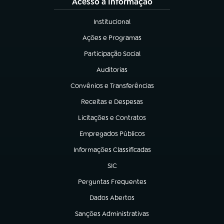
Acesso à Informação
Institucional
(abre em nova aba)
Ações e Programas
(abre em nova aba)
Participação Social
(abre em nova aba)
Auditorias
(abre em nova aba)
Convênios e Transferências
(abre em nova aba)
Receitas e Despesas
(abre em nova aba)
Licitações e Contratos
(abre em nova aba)
Empregados Públicos
(abre em nova aba)
Informações Classificadas
(abre em nova aba)
SIC
(abre em nova aba)
Perguntas Frequentes
(abre em nova aba)
Dados Abertos
(abre em nova aba)
Sanções Administrativas
(abre em nova aba)