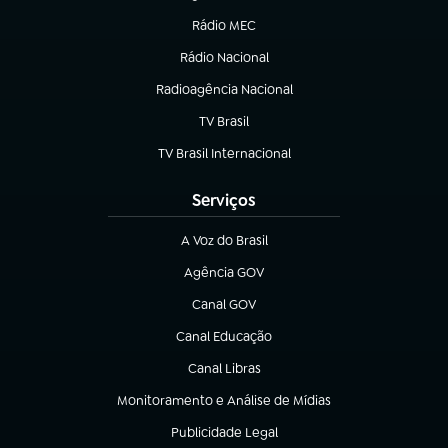
Rádio MEC
Rádio Nacional
(abre em nova aba)
Radioagência Nacional
(abre em nova aba)
TV Brasil
(abre em nova aba)
TV Brasil Internacional
(abre em nova aba)
Serviços
A Voz do Brasil
(abre em nova aba)
Agência GOV
(abre em nova aba)
Canal GOV
(abre em nova aba)
Canal Educação
(abre em nova aba)
Canal Libras
(abre em nova aba)
Monitoramento e Análise de Mídias
(abre em nova aba)
Publicidade Legal
(abre em nova aba)