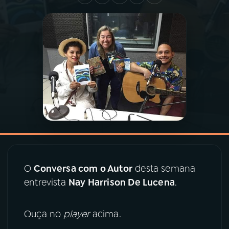
03
PROGRAMAÇÃO
04
PROGRAMAS
05
PODCASTS
06
VIDEOCASTS
07
ÚLTIMAS
O
Conversa com o Autor
desta semana
entrevista
Nay Harrison De Lucena
.
08
PRÊMIO RÁDIO MEC
Ouça no
player
acima.
ACOMPANHE A RÁDIO MEC