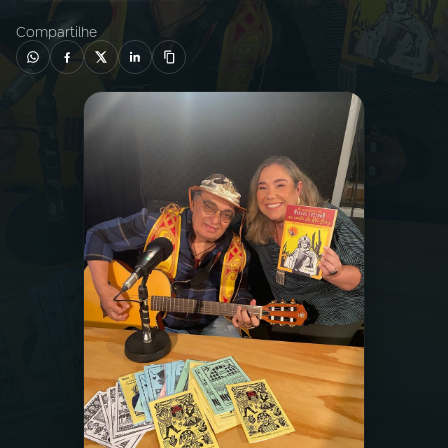
Compartilhe
03
PROGRAMAÇÃO
04
PROGRAMAS
05
PODCASTS
06
VIDEOCASTS
07
ÚLTIMAS
08
PRÊMIO RÁDIO MEC
ACOMPANHE A RÁDIO MEC