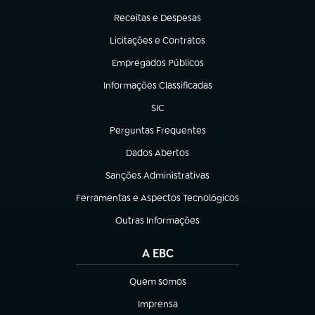
Receitas e Despesas
(abre em nova aba)
Licitações e Contratos
(abre em nova aba)
Empregados Públicos
(abre em nova aba)
Informações Classificadas
(abre em nova aba)
SIC
(abre em nova aba)
Perguntas Frequentes
(abre em nova aba)
Dados Abertos
(abre em nova aba)
Sanções Administrativas
(abre em nova aba)
Ferramentas e Aspectos Tecnológicos
(abre em nova aba)
Outras Informações
(abre em nova aba)
A EBC
Quem somos
(abre em nova aba)
Imprensa
(abre em nova aba)