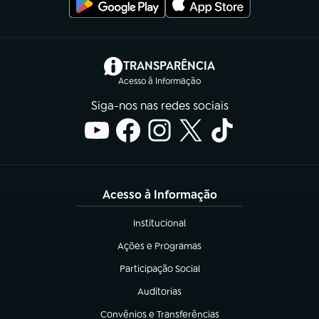
(abre em nova aba)
TRANSPARÊNCIA
Acesso à Informação
Siga-nos nas redes sociais
Acesso à Informação
Institucional
(abre em nova aba)
Ações e Programas
(abre em nova aba)
Participação Social
(abre em nova aba)
Auditorias
(abre em nova aba)
Convênios e Transferências
(abre em nova aba)