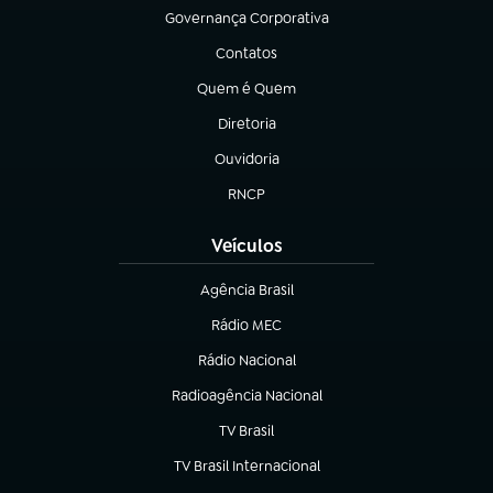
Governança Corporativa
(abre em nova aba)
Contatos
(abre em nova aba)
Quem é Quem
(abre em nova aba)
Diretoria
(abre em nova aba)
Ouvidoria
(abre em nova aba)
RNCP
(abre em nova aba)
Veículos
Agência Brasil
(abre em nova aba)
Rádio MEC
Rádio Nacional
(abre em nova aba)
Radioagência Nacional
(abre em nova aba)
TV Brasil
(abre em nova aba)
TV Brasil Internacional
(abre em nova aba)