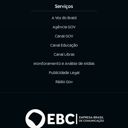
Serviços
A Voz do Brasil
(abre em nova aba)
Agência GOV
(abre em nova aba)
Canal GOV
(abre em nova aba)
Canal Educação
(abre em nova aba)
Canal Libras
(abre em nova aba)
Monitoramento e Análise de Mídias
(abre em nova aba)
Publicidade Legal
(abre em nova aba)
Rádio Gov
(abre em nova aba)