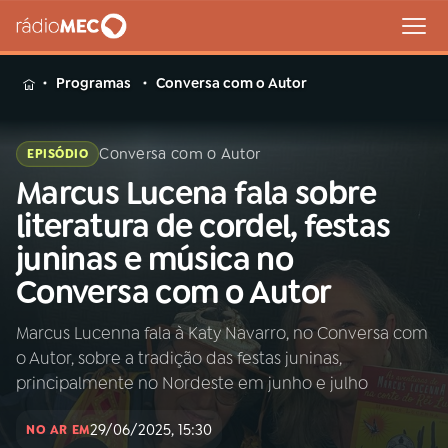
MENU
Programas
Conversa com o Autor
Conversa com o Autor
EPISÓDIO
Marcus Lucena fala sobre
Buscar
na
literatura de cordel, festas
Rádio
Buscar
juninas e música no
MEC
Conversa com o Autor
Início
AO VIVO
Marcus Lucenna fala à Katy Navarro, no Conversa com
o Autor, sobre a tradição das festas juninas,
01
INÍCIO
principalmente no Nordeste em junho e julho
29/06/2025, 15:30
02
A RÁDIO
NO AR EM