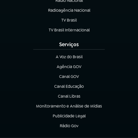
Rádio Nacional
(abre em nova aba)
Radioagência Nacional
(abre em nova aba)
TV Brasil
(abre em nova aba)
TV Brasil Internacional
(abre em nova aba)
Serviços
A Voz do Brasil
(abre em nova aba)
Agência GOV
(abre em nova aba)
Canal GOV
(abre em nova aba)
Canal Educação
(abre em nova aba)
Canal Libras
(abre em nova aba)
Monitoramento e Análise de Mídias
(abre em nova aba)
Publicidade Legal
(abre em nova aba)
Rádio Gov
(abre em nova aba)