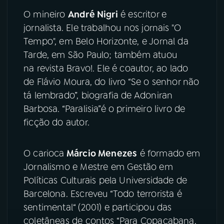
O mineiro
André Nigri
é escritor e
YouTube
Facebook
jornalista. Ele trabalhou nos jornais "O
Tempo", em Belo Horizonte, e Jornal da
Instagram
X
Tarde, em São Paulo; também atuou
na revista Bravo!. Ele é coautor, ao lado
TikTok
de Flávio Moura, do livro “Se o senhor não
tá lembrado”, biografia de Adoniran
Barbosa. “Paralisia”é o primeiro livro de
ficção do autor.
O carioca
Márcio Menezes
é formado em
Jornalismo e Mestre em Gestão em
Políticas Culturais pela Universidade de
Barcelona. Escreveu “Todo terrorista é
sentimental“ (2001) e participou das
coletâneas de contos “Para Copacabana,