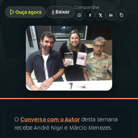
Compartilhe
Baixar
Ouça agora
03
PROGRAMAÇÃO
04
PROGRAMAS
05
PODCASTS
06
VIDEOCASTS
07
ÚLTIMAS
08
PRÊMIO RÁDIO MEC
O
Conversa com o Autor
desta semana
recebe André Nigri e Márcio Menezes.
ACOMPANHE A RÁDIO MEC