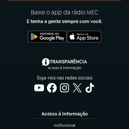
Baixe o app da rádio MEC
E tenha a gente sempre com você.
(abre em nova aba)
TRANSPARÊNCIA
Acesso à Informação
Siga-nos nas redes sociais
Acesso à Informação
Institucional
(abre em nova aba)