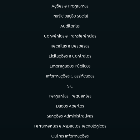
Ações e Programas
(abre em nova aba)
Participação Social
(abre em nova aba)
Auditorias
(abre em nova aba)
Convênios e Transferências
(abre em nova aba)
Receitas e Despesas
(abre em nova aba)
Licitações e Contratos
(abre em nova aba)
Empregados Públicos
(abre em nova aba)
Informações Classificadas
(abre em nova aba)
SIC
(abre em nova aba)
Perguntas Frequentes
(abre em nova aba)
Dados Abertos
(abre em nova aba)
Sanções Administrativas
(abre em nova aba)
Ferramentas e Aspectos Tecnológicos
(abre em nova aba)
Outras Informações
(abre em nova aba)