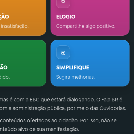
ÇÃO
ELOGIO
 insatisfação.
Compartilhe algo positivo.
ÇÃO
SIMPLIFIQUE
dido.
Sugira melhorias.
 mas é com a EBC que estará dialogando. O Fala.BR é
m a administração pública, por meio das Ouvidorias.
 conteúdos ofertados ao cidadão. Por isso, não se
onteúdo alvo de sua manifestação.