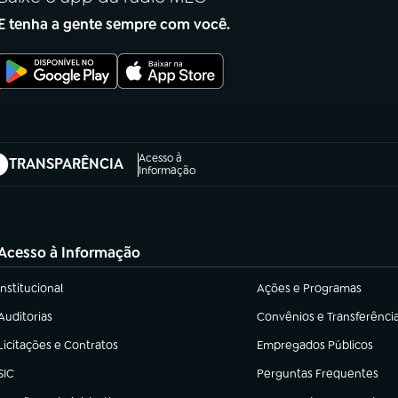
E tenha a gente sempre com você.
Acesso à
TRANSPARÊNCIA
abre em nova aba)
Informação
Acesso à Informação
Institucional
Ações e Programas
(abre em nova aba)
(abre em nova aba)
Auditorias
Convênios e Transferênci
(abre em nova aba)
(abre em nova aba)
Licitações e Contratos
Empregados Públicos
(abre em nova aba)
(abre em nova aba)
SIC
Perguntas Frequentes
(abre em nova aba)
(abre em nova aba)