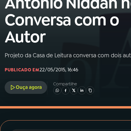
Antonio Niddan 
MEC
Conversa com o
01
INÍCIO
Autor
02
A RÁDIO
Projeto da Casa de Leitura conversa com dois aut
03
PROGRAMAÇÃO
22/05/2015, 16:46
PUBLICADO EM
04
PROGRAMAS
Compartilhe
Ouça agora
05
PODCASTS
06
VIDEOCASTS