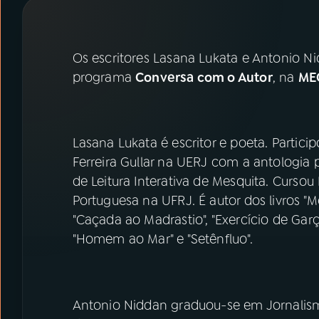
07
ÚLTIMAS
08
PRÊMIO RÁDIO MEC
Os escritores Lasana Lukata e Antonio N
programa
Conversa com o Autor
, na
MEC
ACOMPANHE A RÁDIO MEC
YouTube
Facebook
Lasana Lukata é escritor e poeta. Particip
Ferreira Gullar na UERJ com a antologia 
Instagram
X
de Leitura Interativa de Mesquita. Cursou
Portuguesa na UFRJ. É autor dos livros "
TikTok
"Caçada ao Madrastio", "Exercício de Garça
"Homem ao Mar" e "Setênfluo".
Antonio Niddan graduou-se em Jornalismo 