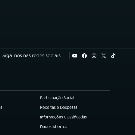
Siga-nos nas redes sociais
Participação Social
(abre em nova aba)
as
Receitas e Despesas
(abre em nova aba)
Informações Classificadas
(abre em nova aba)
Dados Abertos
(abre em nova aba)