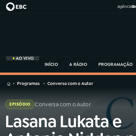
agência
Br
AO VIVO
INÍCIO
A RÁDIO
PROGRAMAÇÃO
MENU
Programas
Conversa com o Autor
Buscar
na
Conversa com o Autor
EPISÓDIO
Rádio
Buscar
MEC
Lasana Lukata e
Buscar
na
Rádio
Início
AO VIVO