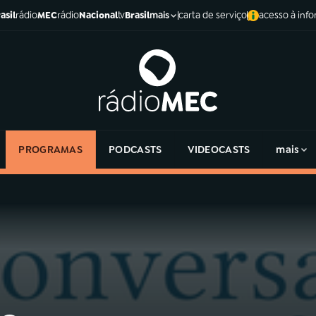
asil
rádio
MEC
rádio
Nacional
tv
Brasil
carta de serviço
acesso à inf
mais
PROGRAMAS
PODCASTS
VIDEOCASTS
mais