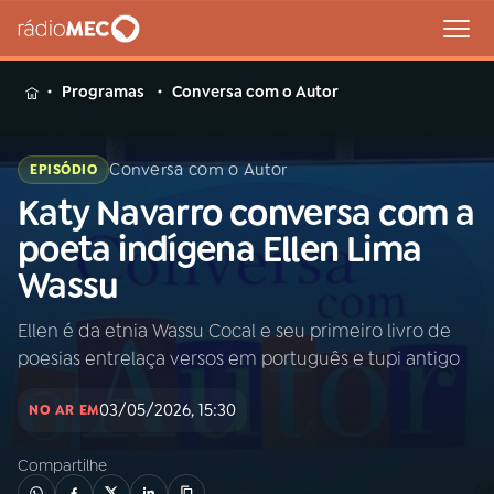
MENU
Programas
Conversa com o Autor
Conversa com o Autor
EPISÓDIO
Katy Navarro conversa com a
Buscar
na
poeta indígena Ellen Lima
Rádio
Buscar
Wassu
MEC
Ellen é da etnia Wassu Cocal e seu primeiro livro de
Início
AO VIVO
poesias entrelaça versos em português e tupi antigo
01
INÍCIO
03/05/2026, 15:30
NO AR EM
Compartilhe
02
A RÁDIO