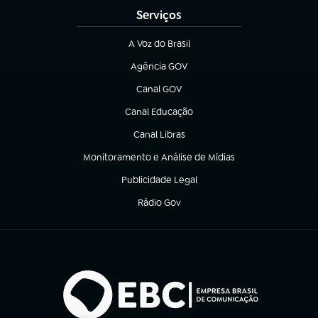
Serviços
A Voz do Brasil
(abre em nova aba)
Agência GOV
(abre em nova aba)
Canal GOV
(abre em nova aba)
Canal Educação
(abre em nova aba)
Canal Libras
(abre em nova aba)
Monitoramento e Análise de Mídias
(abre em nova aba)
Publicidade Legal
(abre em nova aba)
Rádio Gov
(abre em nova aba)