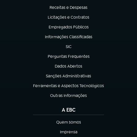
Receitas e Despesas
(abre em nova aba)
Licitações e Contratos
(abre em nova aba)
Empregados Públicos
(abre em nova aba)
Informações Classificadas
(abre em nova aba)
SIC
(abre em nova aba)
Perguntas Frequentes
(abre em nova aba)
Dados Abertos
(abre em nova aba)
Sanções Administrativas
(abre em nova aba)
Ferramentas e Aspectos Tecnológicos
(abre em nova aba)
Outras Informações
(abre em nova aba)
A EBC
Quem somos
(abre em nova aba)
Imprensa
(abre em nova aba)