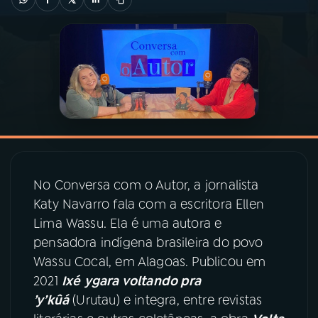
03
PROGRAMAÇÃO
04
PROGRAMAS
05
PODCASTS
06
VIDEOCASTS
No Conversa com o Autor, a jornalista
Katy Navarro fala com a escritora Ellen
07
ÚLTIMAS
Lima Wassu. Ela é uma autora e
pensadora indígena brasileira do povo
Wassu Cocal, em Alagoas. Publicou em
08
PRÊMIO RÁDIO MEC
2021
Ixé
ygara voltando pra
’y’kûá
(Urutau) e integra, entre revistas
ACOMPANHE A RÁDIO MEC