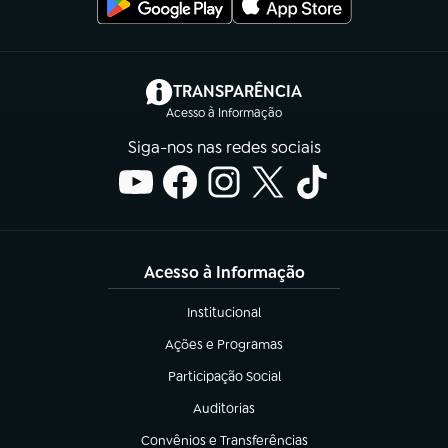
(abre em nova aba)
TRANSPARÊNCIA
Acesso à Informação
Siga-nos nas redes sociais
Acesso à Informação
Institucional
(abre em nova aba)
Ações e Programas
(abre em nova aba)
Participação Social
(abre em nova aba)
Auditorias
(abre em nova aba)
Convênios e Transferências
(abre em nova aba)