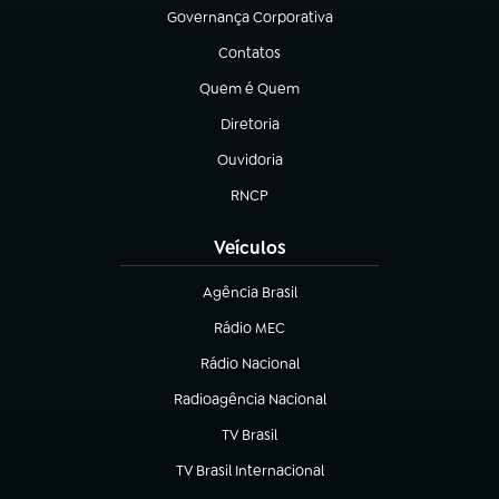
Governança Corporativa
(abre em nova aba)
Contatos
(abre em nova aba)
Quem é Quem
(abre em nova aba)
Diretoria
(abre em nova aba)
Ouvidoria
(abre em nova aba)
RNCP
(abre em nova aba)
Veículos
Agência Brasil
(abre em nova aba)
Rádio MEC
Rádio Nacional
(abre em nova aba)
Radioagência Nacional
(abre em nova aba)
TV Brasil
(abre em nova aba)
TV Brasil Internacional
(abre em nova aba)