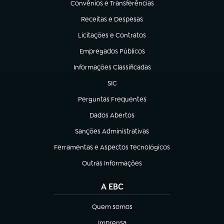
Convênios e Transferências
(abre em nova aba)
Receitas e Despesas
(abre em nova aba)
Licitações e Contratos
(abre em nova aba)
Empregados Públicos
(abre em nova aba)
Informações Classificadas
(abre em nova aba)
SIC
(abre em nova aba)
Perguntas Frequentes
(abre em nova aba)
Dados Abertos
(abre em nova aba)
Sanções Administrativas
(abre em nova aba)
Ferramentas e Aspectos Tecnológicos
(abre em nova aba)
Outras Informações
(abre em nova aba)
A EBC
Quem somos
(abre em nova aba)
Imprensa