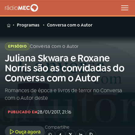
MENU
Programas
Conversa com o Autor
Conversa com o Autor
EPISÓDIO
Juliana Skwara e Roxane
Buscar
na
Norris são as convidadas do
Rádio
Buscar
Conversa com o Autor
MEC
Romances de época e livros de terror no Conversa
Início
AO VIVO
com o Autor deste
01
INÍCIO
28/01/2017, 21:16
PUBLICADO EM
Compartilhe
02
A RÁDIO
Ouça agora