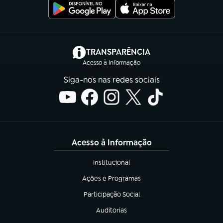
(abre em nova aba)
TRANSPARÊNCIA
Acesso à Informação
Siga-nos nas redes sociais
Acesso à Informação
Institucional
(abre em nova aba)
Ações e Programas
(abre em nova aba)
Participação Social
(abre em nova aba)
Auditorias
(abre em nova aba)