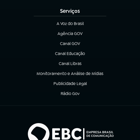
Serviços
A Voz do Brasil
(abre em nova aba)
Agência GOV
(abre em nova aba)
Canal GOV
(abre em nova aba)
Canal Educação
(abre em nova aba)
Canal Libras
(abre em nova aba)
Monitoramento e Análise de Mídias
(abre em nova aba)
Publicidade Legal
(abre em nova aba)
Rádio Gov
(abre em nova aba)