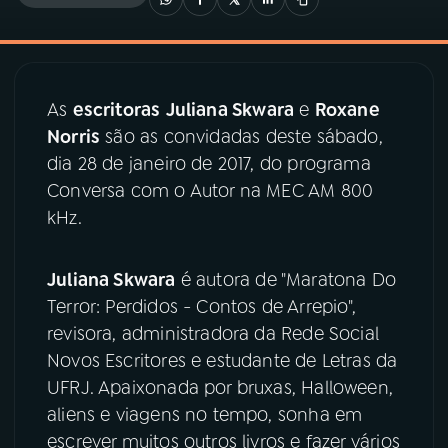
03
PROGRAMAÇÃO
As
escritoras
Juliana Skwara
e
Roxane
04
PROGRAMAS
Norris
são as convidadas deste sábado,
dia 28 de janeiro de 2017, do programa
05
PODCASTS
Conversa com o Autor na MEC AM 800
kHz.
06
VIDEOCASTS
Juliana Skwara
é autora de "Maratona Do
Terror: Perdidos - Contos de Arrepio",
07
ÚLTIMAS
revisora, administradora da Rede Social
Novos Escritores e estudante de Letras da
08
PRÊMIO RÁDIO MEC
UFRJ. Apaixonada por bruxas, Halloween,
aliens e viagens no tempo, sonha em
escrever muitos outros livros e fazer vários
ACOMPANHE A RÁDIO MEC