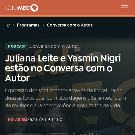
MENU
Programas
Conversa com o Autor
Conversa com o Autor
PODCAST
Juliana Leite e Yasmin Nigri
Buscar
na
estão no Conversa com o
Rádio
Buscar
Autor
MEC
Expressão dos sentimentos através da literatura de
Início
AO VIVO
duas autoras que, com abordagens diferentes, falam
da mulher e sua sobrevivência nos limites da vida
01
INÍCIO
26/01/2019, 14:00
NO AR EM
02
A RÁDIO
Compartilhe