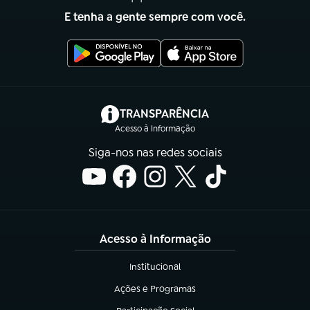
E tenha a gente sempre com você.
(abre em nova aba)
TRANSPARÊNCIA
Acesso à Informação
Siga-nos nas redes sociais
Acesso à Informação
Institucional
(abre em nova aba)
Ações e Programas
(abre em nova aba)