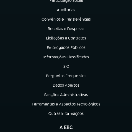
Participação Social
(abre em nova aba)
Auditorias
(abre em nova aba)
Convênios e Transferências
(abre em nova aba)
Receitas e Despesas
(abre em nova aba)
Licitações e Contratos
(abre em nova aba)
Empregados Públicos
(abre em nova aba)
Informações Classificadas
(abre em nova aba)
SIC
(abre em nova aba)
Perguntas Frequentes
(abre em nova aba)
Dados Abertos
(abre em nova aba)
Sanções Administrativas
(abre em nova aba)
Ferramentas e Aspectos Tecnológicos
(abre em nova aba)
Outras Informações
(abre em nova aba)
A EBC