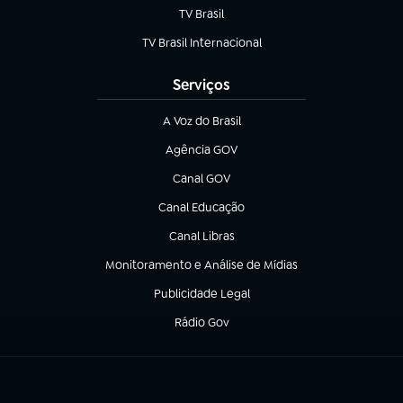
TV Brasil
(abre em nova aba)
TV Brasil Internacional
(abre em nova aba)
Serviços
A Voz do Brasil
(abre em nova aba)
Agência GOV
(abre em nova aba)
Canal GOV
(abre em nova aba)
Canal Educação
(abre em nova aba)
Canal Libras
(abre em nova aba)
Monitoramento e Análise de Mídias
(abre em nova aba)
Publicidade Legal
(abre em nova aba)
Rádio Gov
(abre em nova aba)