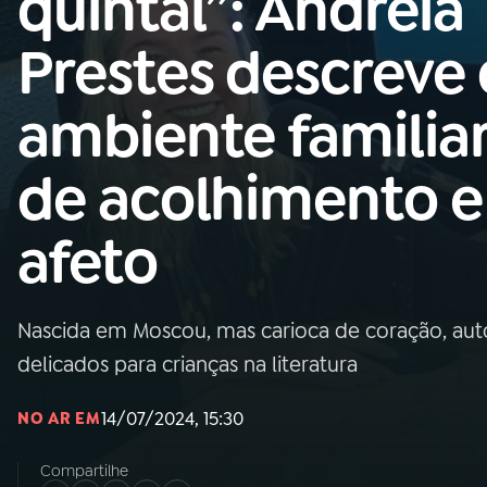
quintal”: Andreia
MEC
Prestes descreve 
01
INÍCIO
ambiente familia
02
A RÁDIO
de acolhimento e
03
PROGRAMAÇÃO
afeto
04
PROGRAMAS
Nascida em Moscou, mas carioca de coração, auto
05
PODCASTS
delicados para crianças na literatura
14/07/2024, 15:30
NO AR EM
06
VIDEOCASTS
Compartilhe