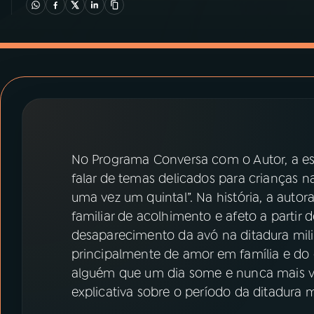
07
ÚLTIMAS
08
PRÊMIO RÁDIO MEC
ACOMPANHE A RÁDIO MEC
YouTube
Facebook
No Programa Conversa com o Autor, a esc
Instagram
X
falar de temas delicados para crianças na 
uma vez um quintal”. Na história, a auto
TikTok
familiar de acolhimento e afeto a partir d
desaparecimento da avó na ditadura milit
principalmente de amor em família e do q
alguém que um dia some e nunca mais vo
explicativa sobre o período da ditadura mil