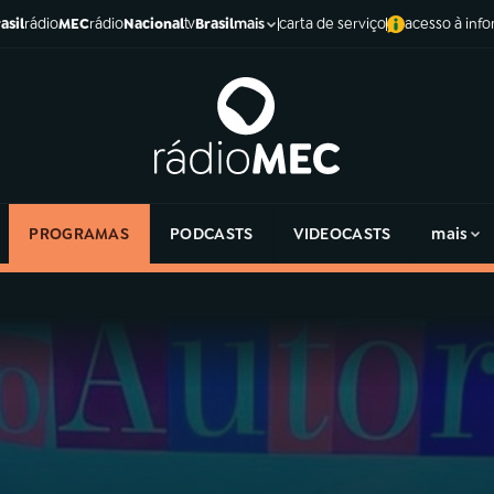
asil
rádio
MEC
rádio
Nacional
tv
Brasil
carta de serviço
acesso à inf
mais
PROGRAMAS
PODCASTS
VIDEOCASTS
mais