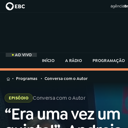
agência
Br
AO VIVO
INÍCIO
A RÁDIO
PROGRAMAÇÃO
MENU
Programas
Conversa com o Autor
Buscar
na
Conversa com o Autor
EPISÓDIO
Rádio
Buscar
MEC
“Era uma vez um
Buscar
na
Rádio
Início
AO VIVO