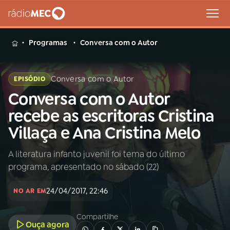
MENU
Programas
Conversa com o Autor
Conversa com o Autor
EPISÓDIO
Conversa com o Autor
Buscar
na
recebe as escritoras Cristina
Rádio
Buscar
Villaça e Ana Cristina Melo
MEC
A literatura infanto juvenil foi tema do último
Início
AO VIVO
programa, apresentado no sábado (22)
01
INÍCIO
24/04/2017, 22:46
NO AR EM
Compartilhe
02
A RÁDIO
Ouça agora