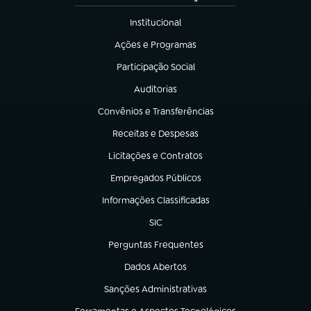
Institucional
(abre em nova aba)
Ações e Programas
(abre em nova aba)
Participação Social
(abre em nova aba)
Auditorias
(abre em nova aba)
Convênios e Transferências
(abre em nova aba)
Receitas e Despesas
(abre em nova aba)
Licitações e Contratos
(abre em nova aba)
Empregados Públicos
(abre em nova aba)
Informações Classificadas
(abre em nova aba)
SIC
(abre em nova aba)
Perguntas Frequentes
(abre em nova aba)
Dados Abertos
(abre em nova aba)
Sanções Administrativas
(abre em nova aba)