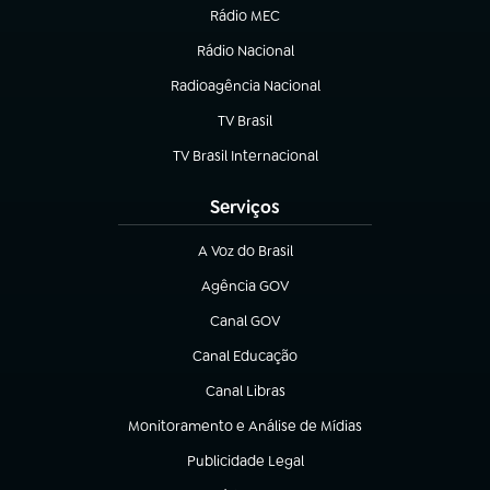
Rádio MEC
Rádio Nacional
(abre em nova aba)
Radioagência Nacional
(abre em nova aba)
TV Brasil
(abre em nova aba)
TV Brasil Internacional
(abre em nova aba)
Serviços
A Voz do Brasil
(abre em nova aba)
Agência GOV
(abre em nova aba)
Canal GOV
(abre em nova aba)
Canal Educação
(abre em nova aba)
Canal Libras
(abre em nova aba)
Monitoramento e Análise de Mídias
(abre em nova aba)
Publicidade Legal
(abre em nova aba)