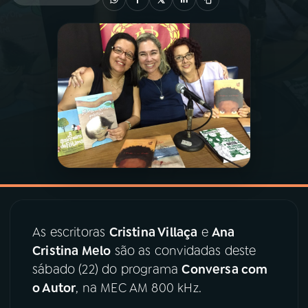
03
PROGRAMAÇÃO
04
PROGRAMAS
05
PODCASTS
06
VIDEOCASTS
07
ÚLTIMAS
As escritoras
Cristina Villaça
e
Ana
Cristina Melo
são as convidadas deste
08
PRÊMIO RÁDIO MEC
sábado (22) do programa
Conversa com
o Autor
, na MEC AM 800 kHz.
ACOMPANHE A RÁDIO MEC