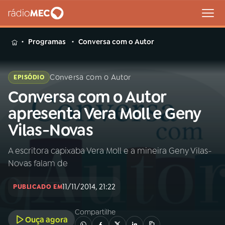
MENU
Programas
Conversa com o Autor
Conversa com o Autor
EPISÓDIO
Conversa com o Autor
Buscar
na
apresenta Vera Moll e Geny
Rádio
Buscar
Vilas-Novas
MEC
A escritora capixaba Vera Moll e a mineira Geny Vilas-
Início
AO VIVO
Novas falam de
01
INÍCIO
11/11/2014, 21:22
PUBLICADO EM
Compartilhe
02
A RÁDIO
Ouça agora