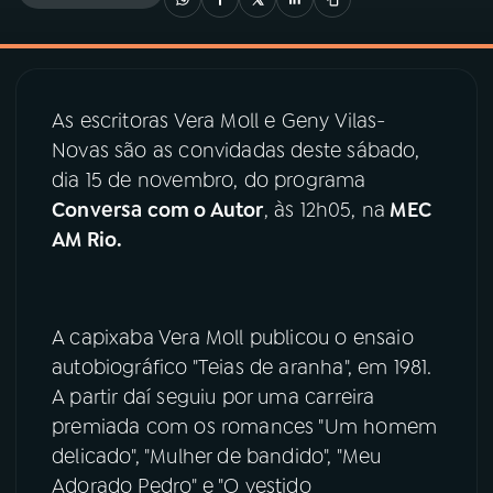
03
PROGRAMAÇÃO
As escritoras Vera Moll e Geny Vilas-
04
PROGRAMAS
Novas são as convidadas deste sábado,
dia 15 de novembro, do programa
05
PODCASTS
Conversa com o Autor
, às 12h05, na
MEC
AM Rio.
06
VIDEOCASTS
A capixaba Vera Moll publicou o ensaio
07
ÚLTIMAS
autobiográfico "Teias de aranha", em 1981.
A partir daí seguiu por uma carreira
08
PRÊMIO RÁDIO MEC
premiada com os romances "Um homem
delicado", "Mulher de bandido", "Meu
Adorado Pedro" e "O vestido
ACOMPANHE A RÁDIO MEC