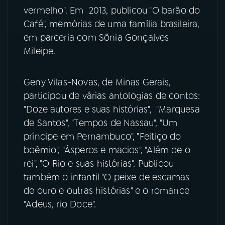
vermelho". Em 2013, publicou "O barão do
YouTube
Facebook
Café", memórias de uma família brasileira,
em parceria com Sônia Gonçalves
Instagram
X
Mileipe.
TikTok
Geny Vilas-Novas, de Minas Gerais,
participou de várias antologias de contos:
"Doze autores e suas histórias", "Marquesa
de Santos", "Tempos de Nassau", "Um
príncipe em Pernambuco", "Feitiço do
boêmio", "Ásperos e macios", "Além de o
rei", "O Rio e suas histórias". Publicou
também o infantil "O peixe de escamas
de ouro e outras histórias" e o romance
"Adeus, rio Doce".