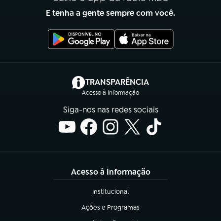
E tenha a gente sempre com você.
(abre em nova aba)
TRANSPARÊNCIA
Acesso à Informação
Siga-nos nas redes sociais
Acesso à Informação
Institucional
(abre em nova aba)
Ações e Programas
(abre em nova aba)