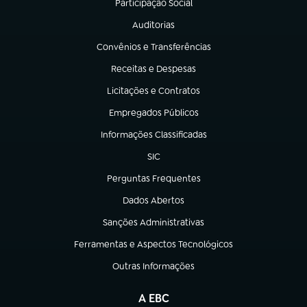
Participação Social
(abre em nova aba)
Auditorias
(abre em nova aba)
Convênios e Transferências
(abre em nova aba)
Receitas e Despesas
(abre em nova aba)
Licitações e Contratos
(abre em nova aba)
Empregados Públicos
(abre em nova aba)
Informações Classificadas
(abre em nova aba)
SIC
(abre em nova aba)
Perguntas Frequentes
(abre em nova aba)
Dados Abertos
(abre em nova aba)
Sanções Administrativas
(abre em nova aba)
Ferramentas e Aspectos Tecnológicos
(abre em nova aba)
Outras Informações
(abre em nova aba)
A EBC