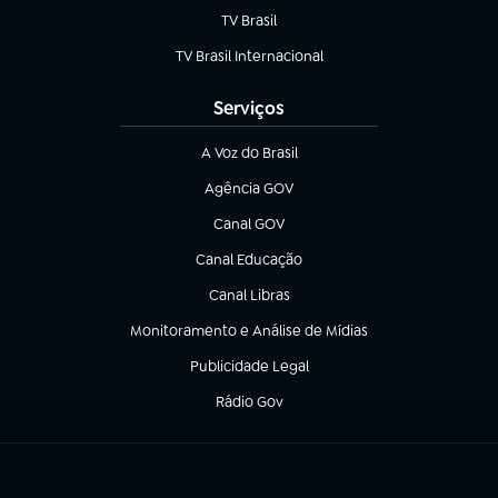
TV Brasil
(abre em nova aba)
TV Brasil Internacional
(abre em nova aba)
Serviços
A Voz do Brasil
(abre em nova aba)
Agência GOV
(abre em nova aba)
Canal GOV
(abre em nova aba)
Canal Educação
(abre em nova aba)
Canal Libras
(abre em nova aba)
Monitoramento e Análise de Mídias
(abre em nova aba)
Publicidade Legal
(abre em nova aba)
Rádio Gov
(abre em nova aba)