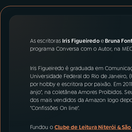
07
ÚLTIMAS
08
PRÊMIO RÁDIO MEC
As
escritoras
Iris Figueiredo
e
Bruna Fon
ACOMPANHE A RÁDIO MEC
programa Conversa com o Autor, na MEC
YouTube
Facebook
Iris Figueiredo é graduada em Comunicaçã
Instagram
X
Universidade Federal do Rio de Janeiro, (
por hobby e escritora por paixão. Em 20
TikTok
anjo", na coletânea Amores Proibidos. Seu 
dos mais vendidos da Amazon logo depo
"Confissões On line".
Fundou o
Clube de Leitura Niterói & Sã