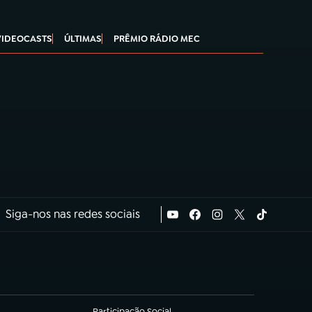
VIDEOCASTS
ÚLTIMAS
PRÊMIO RÁDIO MEC
Siga-nos nas redes sociais
Participação Social