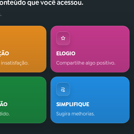
conteúdo que você acessou.
.
ÇÃO
ELOGIO
 insatisfação.
Compartilhe algo positivo.
ÇÃO
SIMPLIFIQUE
dido.
Sugira melhorias.