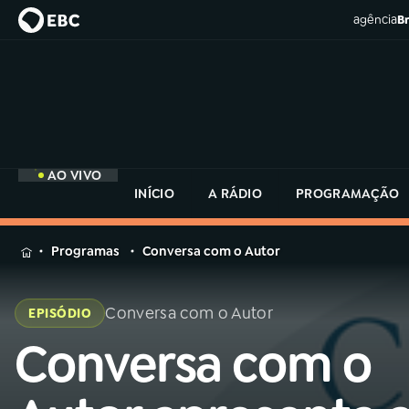
agência
Br
AO VIVO
INÍCIO
A RÁDIO
PROGRAMAÇÃO
MENU
Programas
Conversa com o Autor
Buscar
na
Conversa com o Autor
EPISÓDIO
Rádio
Buscar
MEC
Conversa com o
Buscar
na
Rádio
Início
AO VIVO