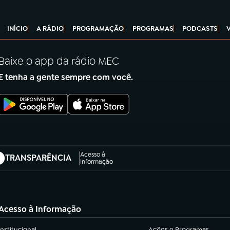
INÍCIO
A RÁDIO
PROGRAMAÇÃO
PROGRAMAS
PODCASTS
Baixe o app da rádio MEC
E tenha a gente sempre com você.
Acesso à
TRANSPARÊNCIA
abre em nova aba)
Informação
Acesso à Informação
Institucional
Ações e Programas