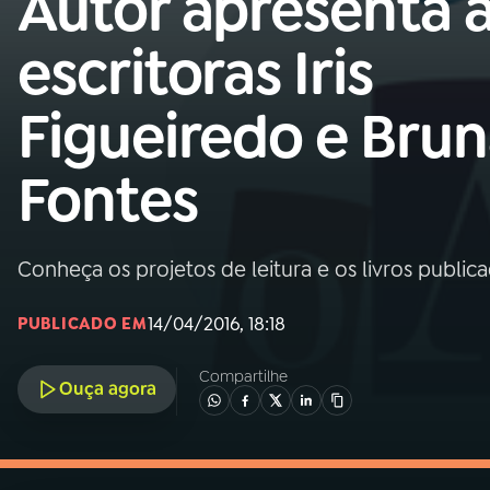
Autor apresenta 
MEC
escritoras Iris
01
INÍCIO
Figueiredo e Bru
02
A RÁDIO
Fontes
03
PROGRAMAÇÃO
Conheça os projetos de leitura e os livros publica
04
PROGRAMAS
14/04/2016, 18:18
PUBLICADO EM
05
PODCASTS
Compartilhe
Ouça agora
06
VIDEOCASTS