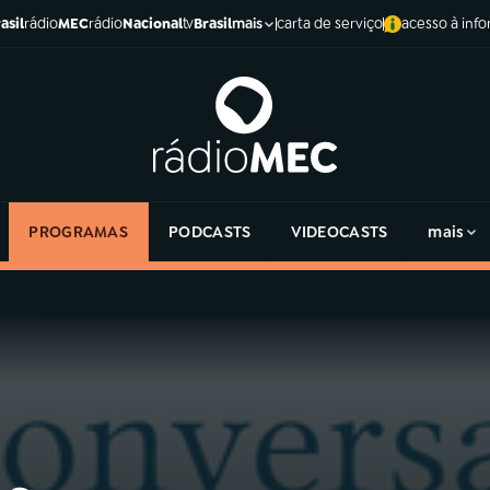
asil
rádio
MEC
rádio
Nacional
tv
Brasil
carta de serviço
acesso à inf
mais
PROGRAMAS
PODCASTS
VIDEOCASTS
mais