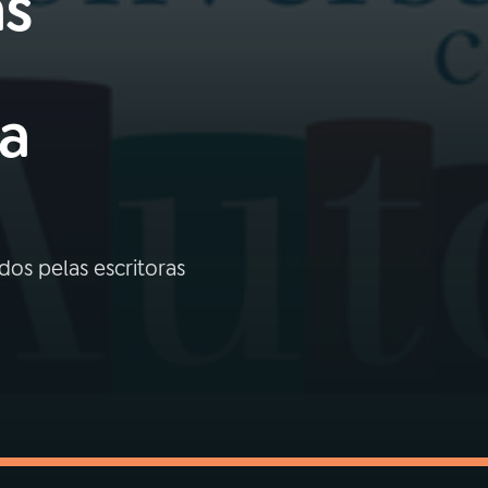
as
na
dos pelas escritoras