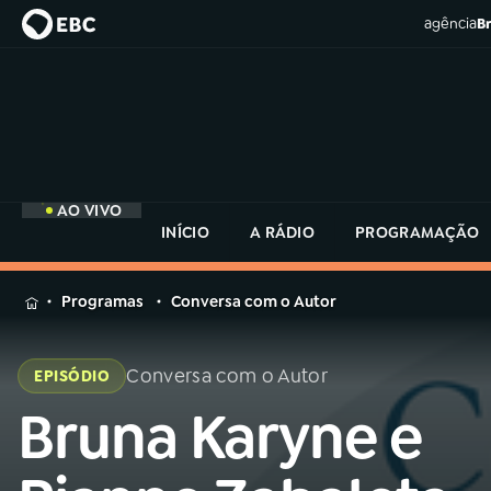
agência
Br
AO VIVO
INÍCIO
A RÁDIO
PROGRAMAÇÃO
MENU
Programas
Conversa com o Autor
Buscar
na
Conversa com o Autor
EPISÓDIO
Rádio
Buscar
MEC
Bruna Karyne e
Buscar
na
Rádio
Início
AO VIVO