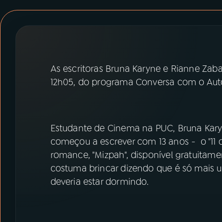
07
ÚLTIMAS
08
PRÊMIO RÁDIO MEC
As escritoras Bruna Karyne e Rianne Zaba
ACOMPANHE A RÁDIO MEC
12h05, do programa Conversa com o Aut
YouTube
Facebook
Instagram
X
Estudante de Cinema na PUC, Bruna Karyne
começou a escrever com 13 anos - o "11 co
TikTok
romance, "Mizpah", disponível gratuitam
costuma brincar dizendo que é só mais
deveria estar dormindo.