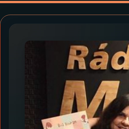
07
ÚLTIMAS
08
PRÊMIO RÁDIO MEC
ACOMPANHE A RÁDIO MEC
YouTube
Facebook
Instagram
X
TikTok