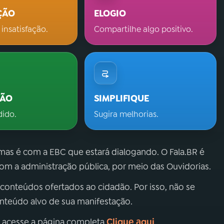
ÇÃO
ELOGIO
 insatisfação.
Compartilhe algo positivo.
ÇÃO
SIMPLIFIQUE
dido.
Sugira melhorias.
 mas é com a EBC que estará dialogando. O Fala.BR é
m a administração pública, por meio das Ouvidorias.
 conteúdos ofertados ao cidadão. Por isso, não se
onteúdo alvo de sua manifestação.
Clique aqui
, acesse a página completa
.