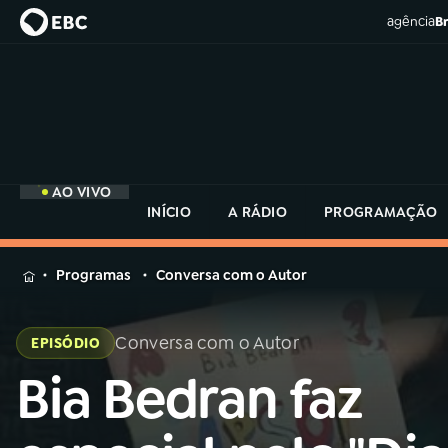
agência
Br
AO VIVO
INÍCIO
A RÁDIO
PROGRAMAÇÃO
MENU
Programas
Conversa com o Autor
Buscar
na
Conversa com o Autor
EPISÓDIO
Rádio
Buscar
MEC
Bia Bedran faz
Buscar
na
Rádio
Início
AO VIVO