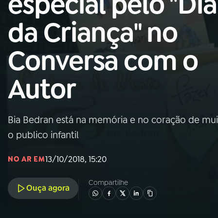
especial pelo "Dia
MEC
da Criança" no
01
INÍCIO
Conversa com o
02
A RÁDIO
Autor
03
PROGRAMAÇÃO
Bia Bedran está na memória e no coração de mu
04
PROGRAMAS
o publico infantil
05
PODCASTS
13/10/2018, 15:20
NO AR EM
Compartilhe
Ouça agora
06
VIDEOCASTS