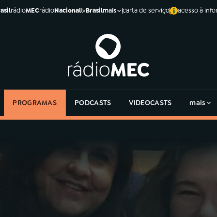
asil
rádio
MEC
rádio
Nacional
tv
Brasil
carta de serviço
acesso à inf
mais
PROGRAMAS
PODCASTS
VIDEOCASTS
mais