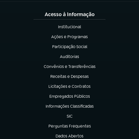
Acesso à Informação
Institucional
(abre em nova aba)
Ações e Programas
(abre em nova aba)
Participação Social
(abre em nova aba)
Auditorias
(abre em nova aba)
Convênios e Transferências
(abre em nova aba)
Receitas e Despesas
(abre em nova aba)
Licitações e Contratos
(abre em nova aba)
Empregados Públicos
(abre em nova aba)
Informações Classificadas
(abre em nova aba)
SIC
(abre em nova aba)
Perguntas Frequentes
(abre em nova aba)
Dados Abertos
(abre em nova aba)