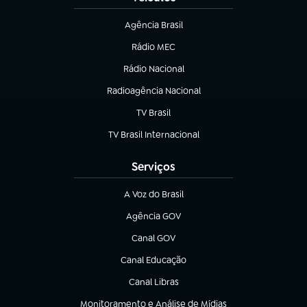
Agência Brasil
(abre em nova aba)
Rádio MEC
Rádio Nacional
(abre em nova aba)
Radioagência Nacional
(abre em nova aba)
TV Brasil
(abre em nova aba)
TV Brasil Internacional
(abre em nova aba)
Serviços
A Voz do Brasil
(abre em nova aba)
Agência GOV
(abre em nova aba)
Canal GOV
(abre em nova aba)
Canal Educação
(abre em nova aba)
Canal Libras
(abre em nova aba)
Monitoramento e Análise de Mídias