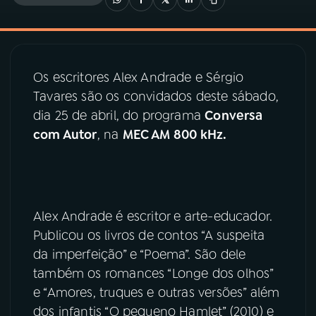
03
PROGRAMAÇÃO
Os escritores Alex Andrade e Sérgio
04
PROGRAMAS
Tavares são os convidados deste sábado,
dia 25 de abril, do programa
Conversa
05
PODCASTS
com Autor
, na
MEC AM 800 kHz.
06
VIDEOCASTS
Alex Andrade é escritor e arte-educador.
07
ÚLTIMAS
Publicou os livros de contos “A suspeita
da imperfeição” e “Poema”. São dele
08
PRÊMIO RÁDIO MEC
também os romances “Longe dos olhos”
e “Amores, truques e outras versões” além
dos infantis “O pequeno Hamlet” (2010) e
ACOMPANHE A RÁDIO MEC