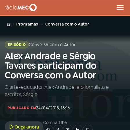
MENU
Programas
Conversa com o Autor
Conversa com o Autor
EPISÓDIO
Alex Andrade e Sérgio
Buscar
na
Tavares participam do
Rádio
Buscar
Conversa com o Autor
MEC
O arte-educador, Alex Andrade, e o jornalista e
Início
AO VIVO
escritor, Sérgio
01
INÍCIO
24/04/2015, 18:16
PUBLICADO EM
Compartilhe
02
A RÁDIO
Ouça agora