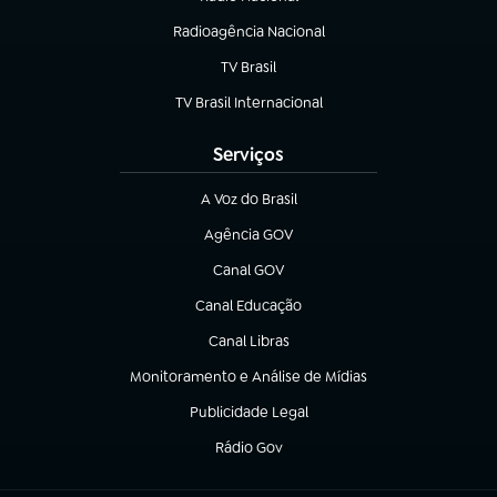
(abre em nova aba)
Radioagência Nacional
(abre em nova aba)
TV Brasil
(abre em nova aba)
TV Brasil Internacional
(abre em nova aba)
Serviços
A Voz do Brasil
(abre em nova aba)
Agência GOV
(abre em nova aba)
Canal GOV
(abre em nova aba)
Canal Educação
(abre em nova aba)
Canal Libras
(abre em nova aba)
Monitoramento e Análise de Mídias
(abre em nova aba)
Publicidade Legal
(abre em nova aba)
Rádio Gov
(abre em nova aba)