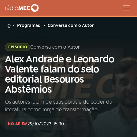
MENU
Programas
Conversa com o Autor
Conversa com o Autor
EPISÓDIO
Alex Andrade e Leonardo
Buscar
na
Valente falam do selo
Rádio
Buscar
editorial Besouros
MEC
Abstêmios
Início
AO VIVO
Os autores falam de suas obras e do poder da
literatura como força de transformação
01
INÍCIO
29/10/2023, 15:30
NO AR EM
02
A RÁDIO