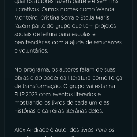
qual os autores fazem parte e é sem fins
lucrativos. Outros nomes como Wanda
YouTube
Facebook
Monteiro, Cristina Serra e Stella Maris
fazem parte do grupo que tem projetos
Instagram
X
sociais de leitura para escolas e
penitenciárias com a ajuda de estudantes
TikTok
e voluntários.
No programa, os autores falam de suas
obras e do poder da literatura como força
de transformação. O grupo vai estar na
FLIP 2023 com eventos literários e
mostrando os livros de cada um e as
histórias e carreiras literárias deles.
Alex Andrade é autor dos livros
Para os