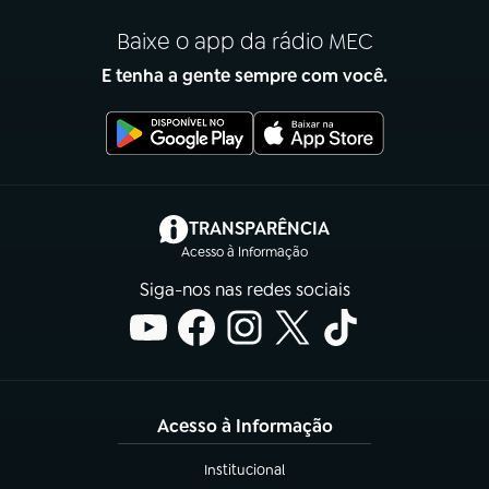
Baixe o app da rádio MEC
E tenha a gente sempre com você.
(abre em nova aba)
TRANSPARÊNCIA
Acesso à Informação
Siga-nos nas redes sociais
Acesso à Informação
Institucional
(abre em nova aba)