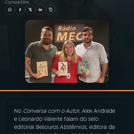
Compartilhe
03
PROGRAMAÇÃO
04
PROGRAMAS
05
PODCASTS
06
VIDEOCASTS
07
ÚLTIMAS
No
Conversa com o Autor
, Alex Andrade
08
PRÊMIO RÁDIO MEC
e Leonardo Valente falam do selo
editorial Besouros Abstêmios, editora da
ACOMPANHE A RÁDIO MEC