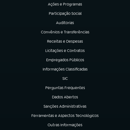
Ações e Programas
(abre em nova aba)
Participação Social
(abre em nova aba)
Auditorias
(abre em nova aba)
Convênios e Transferências
(abre em nova aba)
Receitas e Despesas
(abre em nova aba)
Licitações e Contratos
(abre em nova aba)
Empregados Públicos
(abre em nova aba)
Informações Classificadas
(abre em nova aba)
SIC
(abre em nova aba)
Perguntas Frequentes
(abre em nova aba)
Dados Abertos
(abre em nova aba)
Sanções Administrativas
(abre em nova aba)
Ferramentas e Aspectos Tecnológicos
(abre em nova aba)
Outras Informações
(abre em nova aba)