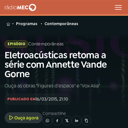
MENU
Programas
Contemporâneas
Contemporâneas
EPISÓDIO
Eletroacústicas retoma a
Buscar
na
série com Annette Vande
Rádio
Buscar
Gorne
MEC
Ouça as obras "Figures d'espace" e "Vox Alia"
Início
AO VIVO
16/03/2015, 21:10
PUBLICADO EM
01
INÍCIO
Compartilhe
Ouça agora
02
A RÁDIO