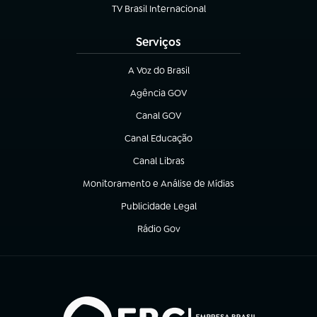
TV Brasil Internacional
(abre em nova aba)
Serviços
A Voz do Brasil
(abre em nova aba)
Agência GOV
(abre em nova aba)
Canal GOV
(abre em nova aba)
Canal Educação
(abre em nova aba)
Canal Libras
(abre em nova aba)
Monitoramento e Análise de Mídias
(abre em nova aba)
Publicidade Legal
(abre em nova aba)
Rádio Gov
(abre em nova aba)