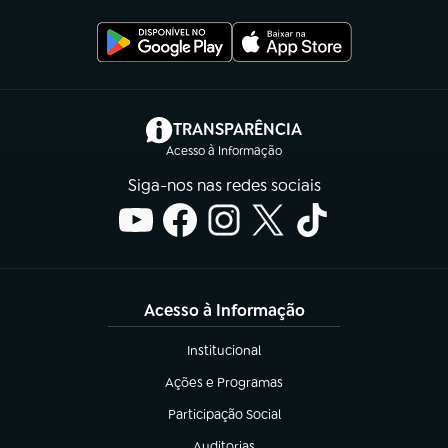
(abre em nova aba)
TRANSPARÊNCIA
Acesso à Informação
Siga-nos nas redes sociais
Acesso à Informação
Institucional
(abre em nova aba)
Ações e Programas
(abre em nova aba)
Participação Social
(abre em nova aba)
Auditorias