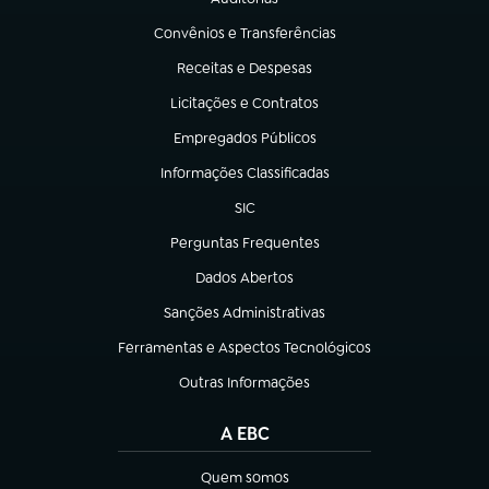
(abre em nova aba)
Convênios e Transferências
(abre em nova aba)
Receitas e Despesas
(abre em nova aba)
Licitações e Contratos
(abre em nova aba)
Empregados Públicos
(abre em nova aba)
Informações Classificadas
(abre em nova aba)
SIC
(abre em nova aba)
Perguntas Frequentes
(abre em nova aba)
Dados Abertos
(abre em nova aba)
Sanções Administrativas
(abre em nova aba)
Ferramentas e Aspectos Tecnológicos
(abre em nova aba)
Outras Informações
(abre em nova aba)
A EBC
Quem somos
(abre em nova aba)