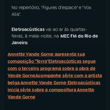
No repertório, "Figures d’espace" e "Vox
YouTube
Facebook
Alia".
Instagram
X
Eletroacústicas
vai ao ar às quartas-
feiras, à meia-noite, na
MEC FM do Rio de
TikTok
Janeiro
.
Annette Vande Gorne apresenta sua
composição "Terra"
Eletroacústicas segue
com o terceiro programa sobre a obra de
Vande Gorne
Acompanhe série com a artista
belga Annette Vande Gorne
Eletroacústicas
inicia série sobre a compositora Annette
Vande Gorne