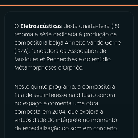
03
PROGRAMAÇÃO
O
Eletroacústicas
desta quarta-feira (18)
retoma a série dedicada à produção da
04
PROGRAMAS
compositora belga Annette Vande Gorne
(1946), fundadora da Association de
05
PODCASTS
Musiques et Recherches e do estúdio
Métamorphoses d’Orphée.
06
VIDEOCASTS
Neste quinto programa, a compositora
fala de seu interesse na difusão sonora
07
ÚLTIMAS
no espaço e comenta uma obra
composta em 2004, que explora a
08
PRÊMIO RÁDIO MEC
virtuosidade do intérprete no momento
da espacialização do som em concerto.
ACOMPANHE A RÁDIO MEC