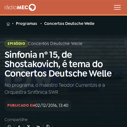
MENU
Programas
Concertos Deutsche Welle
Concertos Deutsche Welle
EPISÓDIO
Sinfonia nº 15, de
Buscar
na
Shostakovich, é tema do
Rádio
Buscar
Concertos Deutsche Welle
MEC
No programa, o maestro Teodor Currentzis e a
Início
AO VIVO
Orquestra Sinfônica SWR
01
INÍCIO
02/12/2016, 13:40
PUBLICADO EM
Compartilhe
02
A RÁDIO