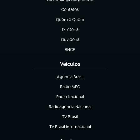
(abre em nova aba)
Contatos
(abre em nova aba)
Quem é Quem
(abre em nova aba)
Diretoria
(abre em nova aba)
Ouvidoria
(abre em nova aba)
RNCP
(abre em nova aba)
Veículos
Agência Brasil
(abre em nova aba)
Rádio MEC
Rádio Nacional
(abre em nova aba)
Radioagência Nacional
(abre em nova aba)
TV Brasil
(abre em nova aba)
TV Brasil Internacional
(abre em nova aba)