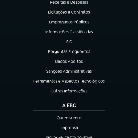
Receitas e Despesas
(abre em nova aba)
Licitações e Contratos
(abre em nova aba)
Empregados Públicos
(abre em nova aba)
Informações Classificadas
(abre em nova aba)
SIC
(abre em nova aba)
Perguntas Frequentes
(abre em nova aba)
Dados Abertos
(abre em nova aba)
Sanções Administrativas
(abre em nova aba)
Ferramentas e Aspectos Tecnológicos
(abre em nova aba)
Outras Informações
(abre em nova aba)
A EBC
Quem somos
(abre em nova aba)
Imprensa
(abre em nova aba)
Governança Corporativa