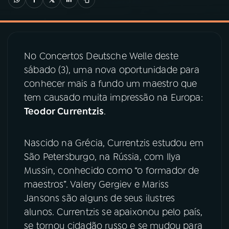
03
PROGRAMAÇÃO
No Concertos Deutsche Welle deste
04
PROGRAMAS
sábado (3), uma nova oportunidade para
conhecer mais a fundo um maestro que
05
PODCASTS
tem causado muita impressão na Europa:
Teodor Currentzis
.
06
VIDEOCASTS
Nascido na Grécia, Currentzis estudou em
São Petersburgo, na Rússia, com Ilya
07
ÚLTIMAS
Mussin, conhecido como “o formador de
maestros”. Valery Gergiev e Mariss
08
PRÊMIO RÁDIO MEC
Jansons são alguns de seus ilustres
alunos. Currentzis se apaixonou pelo país,
se tornou cidadão russo e se mudou para
ACOMPANHE A RÁDIO MEC