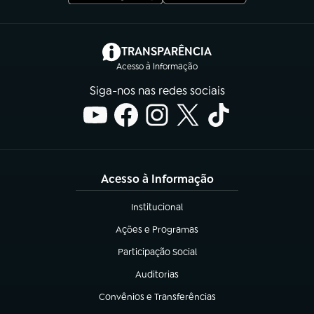
(abre em nova aba)
TRANSPARÊNCIA
Acesso à Informação
Siga-nos nas redes sociais
Acesso à Informação
Institucional
(abre em nova aba)
Ações e Programas
(abre em nova aba)
Participação Social
(abre em nova aba)
Auditorias
(abre em nova aba)
Convênios e Transferências
(abre em nova aba)