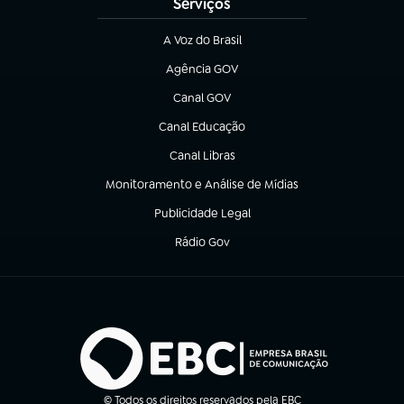
Serviços
A Voz do Brasil
(abre em nova aba)
Agência GOV
(abre em nova aba)
Canal GOV
(abre em nova aba)
Canal Educação
(abre em nova aba)
Canal Libras
(abre em nova aba)
Monitoramento e Análise de Mídias
(abre em nova aba)
Publicidade Legal
(abre em nova aba)
Rádio Gov
(abre em nova aba)
© Todos os direitos reservados pela EBC