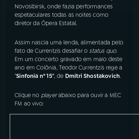
Novosibirsk, onde fazia performances
YouTube
Facebook
espetaculares todas as noites como
diretor da Ópera Estatal.
Instagram
X
Assim nascia uma lenda, alimentada pelo
TikTok
fato de Currentzis desafiar o
status quo
.
Em um concerto gravado em maio deste
ano em Colônia, Teodor Currentzis rege a
"
Sinfonia nº 15"
, de
Dmitri Shostakovich
.
Clique no
player
abaixo para ouvir a MEC
FM ao vivo: