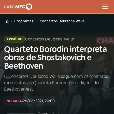
MENU
Programas
Concertos Deutsche Welle
Concertos Deutsche Welle
EPISÓDIO
Quarteto Borodin interpreta
Buscar
na
obras de Shostakovich e
Rádio
Buscar
Beethoven
MEC
O Concertos Deutsche Welle segue com os melhores
Início
AO VIVO
momentos do Quarteto Borodin, em edições do
Beethovenfest.
01
INÍCIO
26/06/2021, 20:00
NO AR EM
02
A RÁDIO
Compartilhe