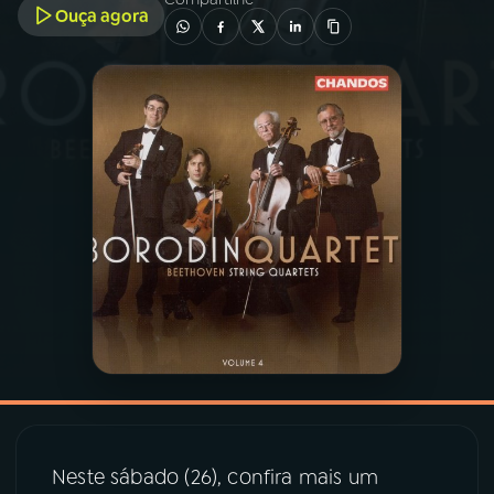
Ouça agora
03
PROGRAMAÇÃO
04
PROGRAMAS
05
PODCASTS
06
VIDEOCASTS
07
ÚLTIMAS
08
PRÊMIO RÁDIO MEC
Neste sábado (26), confira mais um
ACOMPANHE A RÁDIO MEC