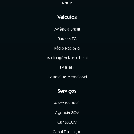
RNCP
(abre em nova aba)
Veículos
Agência Brasil
(abre em nova aba)
Rádio MEC
Rádio Nacional
(abre em nova aba)
Radioagência Nacional
(abre em nova aba)
TV Brasil
(abre em nova aba)
TV Brasil Internacional
(abre em nova aba)
Serviços
A Voz do Brasil
(abre em nova aba)
Agência GOV
(abre em nova aba)
Canal GOV
(abre em nova aba)
Canal Educação
(abre em nova aba)