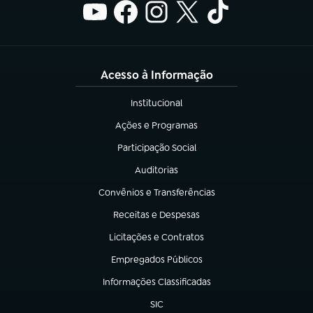
Acesso à Informação
Institucional
(abre em nova aba)
Ações e Programas
(abre em nova aba)
Participação Social
(abre em nova aba)
Auditorias
(abre em nova aba)
Convênios e Transferências
(abre em nova aba)
Receitas e Despesas
(abre em nova aba)
Licitações e Contratos
(abre em nova aba)
Empregados Públicos
(abre em nova aba)
Informações Classificadas
(abre em nova aba)
SIC
(abre em nova aba)