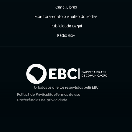
Canal Libras
(abre em nova aba)
Monitoramento e Análise de Mídias
(abre em nova aba)
Publicidade Legal
(abre em nova aba)
Rádio Gov
(abre em nova aba)
© Todos os direitos reservados pela EBC
Política de Privacidade
Termos de uso
(abre em nova aba)
(abre em nova aba)
Preferências de privacidade