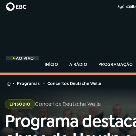
agência
Br
AO VIVO
INÍCIO
A RÁDIO
PROGRAMAÇÃO
MENU
Programas
Concertos Deutsche Welle
Buscar
na
Concertos Deutsche Welle
EPISÓDIO
Rádio
Buscar
MEC
Programa destac
Buscar
na
Rádio
Início
AO VIVO