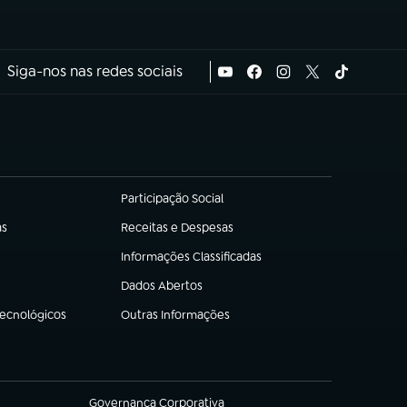
Siga-nos nas redes sociais
Participação Social
(abre em nova aba)
as
Receitas e Despesas
(abre em nova aba)
Informações Classificadas
(abre em nova aba)
Dados Abertos
(abre em nova aba)
Tecnológicos
Outras Informações
(abre em nova aba)
Governança Corporativa