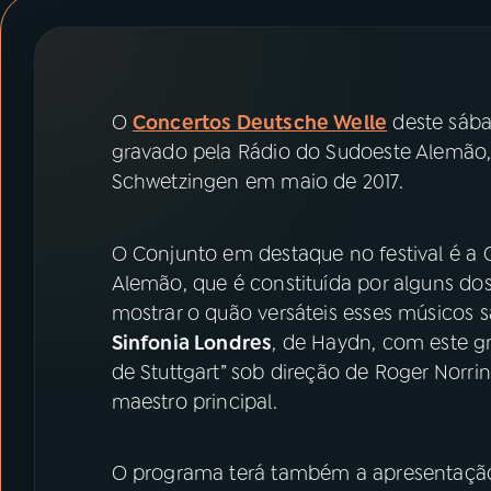
07
ÚLTIMAS
08
PRÊMIO RÁDIO MEC
O
Concertos Deutsche Welle
deste sábad
gravado pela Rádio do Sudoeste Alemão,
ACOMPANHE A RÁDIO MEC
Schwetzingen em maio de 2017.
YouTube
Facebook
O Conjunto em destaque no festival é a 
Instagram
X
Alemão, que é constituída por alguns d
mostrar o quão versáteis esses músicos 
TikTok
Sinfonia Londres
, de Haydn, com este 
de Stuttgart” sob direção de Roger Norr
maestro principal.
O programa terá também a apresentação