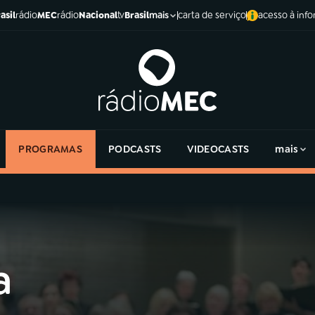
asil
rádio
MEC
rádio
Nacional
tv
Brasil
carta de serviço
acesso à inf
mais
PROGRAMAS
PODCASTS
VIDEOCASTS
mais
a