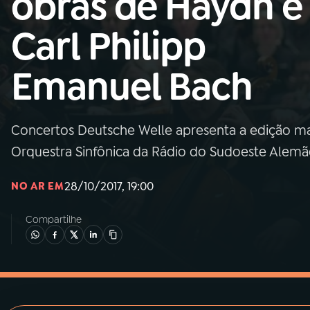
obras de Haydn e
MEC
Carl Philipp
01
INÍCIO
Emanuel Bach
02
A RÁDIO
Concertos Deutsche Welle apresenta a edição ma
03
PROGRAMAÇÃO
Orquestra Sinfônica da Rádio do Sudoeste Alem
04
PROGRAMAS
28/10/2017, 19:00
NO AR EM
Compartilhe
05
PODCASTS
06
VIDEOCASTS