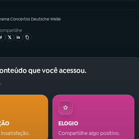
grama
Concertos Deutsche Welle
ompartilhe
conteúdo que você acessou.
.
ÇÃO
ELOGIO
 insatisfação.
Compartilhe algo positivo.