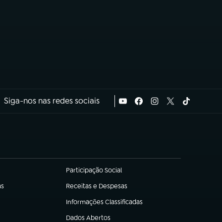
Siga-nos nas redes sociais
Participação Social
(abre em nova aba)
as
Receitas e Despesas
(abre em nova aba)
Informações Classificadas
(abre em nova aba)
Dados Abertos
(abre em nova aba)