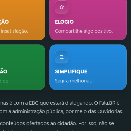
ÇÃO
ELOGIO
 insatisfação.
Compartilhe algo positivo.
ÇÃO
SIMPLIFIQUE
dido.
Sugira melhorias.
 mas é com a EBC que estará dialogando. O Fala.BR é
m a administração pública, por meio das Ouvidorias.
 conteúdos ofertados ao cidadão. Por isso, não se