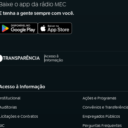
Baixe o app da rádio MEC
E tenha a gente sempre com você.
Acesso à
TRANSPARÊNCIA
abre em nova aba)
Informação
Acesso à Informação
Institucional
Ações e Programas
(abre em nova aba)
(abre em nova aba)
Auditorias
Convênios e Transferênci
(abre em nova aba)
(abre em nova aba)
Licitações e Contratos
Empregados Públicos
(abre em nova aba)
(abre em nova aba)
SIC
Perguntas Frequentes
(abre em nova aba)
(abre em nova aba)