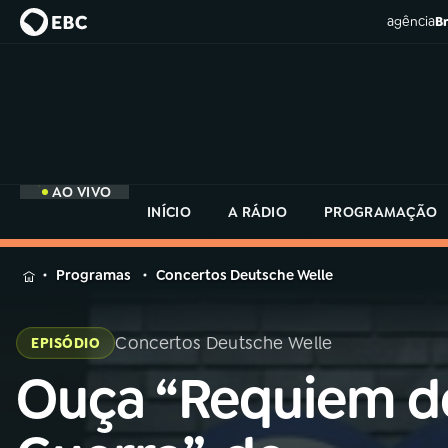
agência
Br
AO VIVO
INÍCIO
A RÁDIO
PROGRAMAÇÃO
MENU
Programas
Concertos Deutsche Welle
Buscar
na
Concertos Deutsche Welle
EPISÓDIO
Rádio
Buscar
MEC
Ouça “Requiem d
Buscar
na
Rádio
Início
AO VIVO