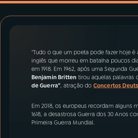
07
ÚLTIMAS
08
PRÊMIO RÁDIO MEC
ACOMPANHE A RÁDIO MEC
"Tudo o que um poeta pode fazer hoje é 
YouTube
Facebook
inglês que morreu em batalha poucos dias
em 1918. Em 1962, após uma Segunda Guer
Instagram
X
Benjamin Britten
tirou aquelas palavras
de Guerra”
, atração do
Concertos Deuts
TikTok
Em 2018, os europeus recordam alguns ma
1618, a desastrosa Guerra dos 30 Anos co
Primeira Guerra Mundial.