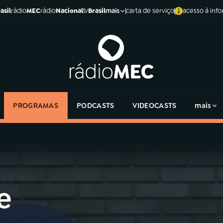
asil
rádio
MEC
rádio
Nacional
tv
Brasil
carta de serviço
acesso à inf
mais
PROGRAMAS
PODCASTS
VIDEOCASTS
mais
e