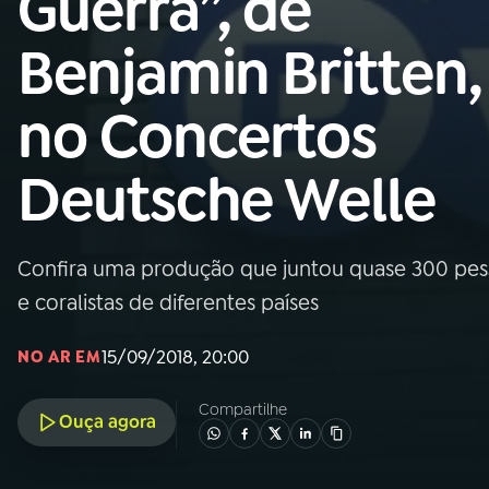
Guerra”, de
MEC
Benjamin Britten,
01
INÍCIO
no Concertos
02
A RÁDIO
Deutsche Welle
03
PROGRAMAÇÃO
Confira uma produção que juntou quase 300 pessoa
04
PROGRAMAS
e coralistas de diferentes países
05
PODCASTS
15/09/2018, 20:00
NO AR EM
Compartilhe
Ouça agora
06
VIDEOCASTS