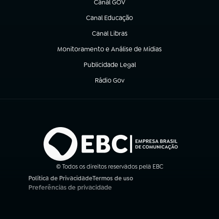
Canal GOV
(abre em nova aba)
Canal Educação
(abre em nova aba)
Canal Libras
(abre em nova aba)
Monitoramento e Análise de Mídias
(abre em nova aba)
Publicidade Legal
(abre em nova aba)
Rádio Gov
(abre em nova aba)
© Todos os direitos reservados pela EBC
Política de Privacidade
Termos de uso
(abre em nova aba)
(abre em nova aba)
Preferências de privacidade