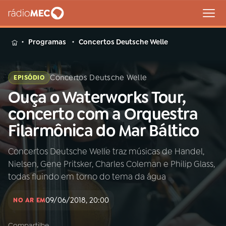
MENU
Programas
Concertos Deutsche Welle
Concertos Deutsche Welle
EPISÓDIO
Ouça o Waterworks Tour,
Buscar
na
concerto com a Orquestra
Rádio
Buscar
Filarmônica do Mar Báltico
MEC
Concertos Deutsche Welle traz músicas de Handel,
Início
AO VIVO
Nielsen, Gene Pritsker, Charles Coleman e Philip Glass,
todas fluindo em torno do tema da água
01
INÍCIO
09/06/2018, 20:00
NO AR EM
02
A RÁDIO
Compartilhe