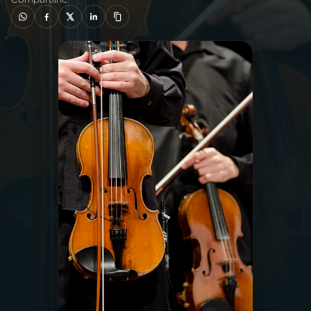
03
PROGRAMAÇÃO
04
PROGRAMAS
05
PODCASTS
06
VIDEOCASTS
07
ÚLTIMAS
08
PRÊMIO RÁDIO MEC
ACOMPANHE A RÁDIO MEC