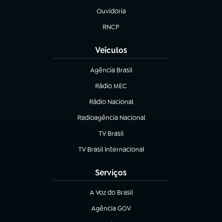
Ouvidoria
(abre em nova aba)
RNCP
(abre em nova aba)
Veículos
Agência Brasil
(abre em nova aba)
Rádio MEC
Rádio Nacional
(abre em nova aba)
Radioagência Nacional
(abre em nova aba)
TV Brasil
(abre em nova aba)
TV Brasil Internacional
(abre em nova aba)
Serviços
A Voz do Brasil
(abre em nova aba)
Agência GOV
(abre em nova aba)