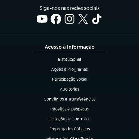
Siga-nos nas redes sociais
Acesso à Informação
Institucional
(abre em nova aba)
Ações e Programas
(abre em nova aba)
Participação Social
(abre em nova aba)
Auditorias
(abre em nova aba)
Convênios e Transferências
(abre em nova aba)
Receitas e Despesas
(abre em nova aba)
Licitações e Contratos
(abre em nova aba)
Empregados Públicos
(abre em nova aba)
Informações Classificadas