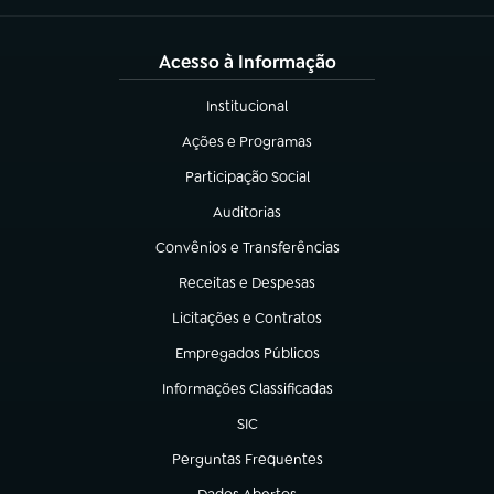
Acesso à Informação
Institucional
(abre em nova aba)
Ações e Programas
(abre em nova aba)
Participação Social
(abre em nova aba)
Auditorias
(abre em nova aba)
Convênios e Transferências
(abre em nova aba)
Receitas e Despesas
(abre em nova aba)
Licitações e Contratos
(abre em nova aba)
Empregados Públicos
(abre em nova aba)
Informações Classificadas
(abre em nova aba)
SIC
(abre em nova aba)
Perguntas Frequentes
(abre em nova aba)