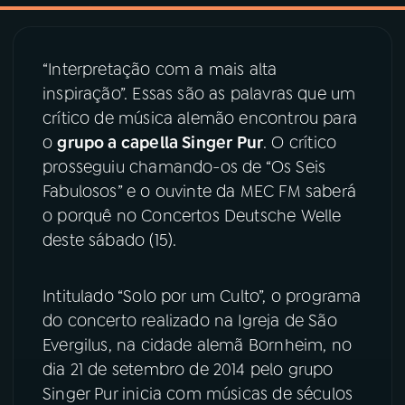
03
PROGRAMAÇÃO
“Interpretação com a mais alta
inspiração”. Essas são as palavras que um
04
PROGRAMAS
crítico de música alemão encontrou para
o
grupo a capella Singer Pur
. O crítico
05
PODCASTS
prosseguiu chamando-os de “Os Seis
Fabulosos” e o ouvinte da MEC FM saberá
o porquê no Concertos Deutsche Welle
06
VIDEOCASTS
deste sábado (15).
07
ÚLTIMAS
Intitulado “Solo por um Culto”, o programa
do concerto realizado na Igreja de São
08
PRÊMIO RÁDIO MEC
Evergilus, na cidade alemã Bornheim, no
dia 21 de setembro de 2014 pelo grupo
Singer Pur inicia com músicas de séculos
ACOMPANHE A RÁDIO MEC