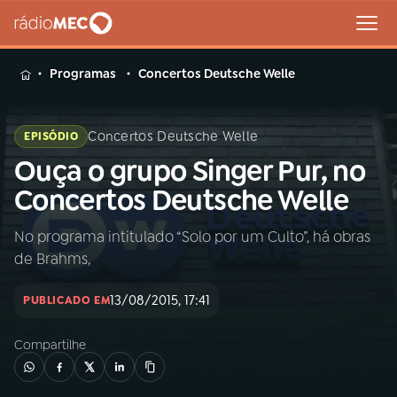
MENU
Programas
Concertos Deutsche Welle
Concertos Deutsche Welle
EPISÓDIO
Ouça o grupo Singer Pur, no
Buscar
na
Concertos Deutsche Welle
Rádio
Buscar
MEC
No programa intitulado “Solo por um Culto”, há obras
de Brahms,
Início
AO VIVO
13/08/2015, 17:41
PUBLICADO EM
01
INÍCIO
Compartilhe
02
A RÁDIO