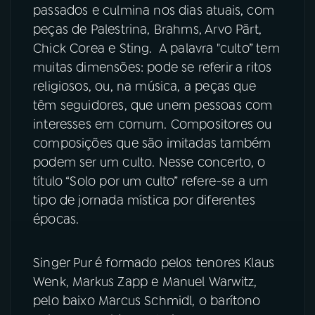
passados e culmina nos dias atuais, com
peças de Palestrina, Brahms, Arvo Pärt,
YouTube
Facebook
Chick Corea e Sting. A palavra "culto” tem
muitas dimensões: pode se referir a ritos
Instagram
X
religiosos, ou, na música, a peças que
TikTok
têm seguidores, que unem pessoas com
interesses em comum. Compositores ou
composições que são imitadas também
podem ser um culto. Nesse concerto, o
título “Solo por um culto” refere-se a um
tipo de jornada mística por diferentes
épocas.
Singer Pur é formado pelos tenores Klaus
Wenk, Markus Zapp e Manuel Warwitz,
pelo baixo Marcus Schmidl, o barítono