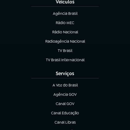
Veículos
Agência Brasil
(abre em nova aba)
Rádio MEC
Rádio Nacional
(abre em nova aba)
Radioagência Nacional
(abre em nova aba)
TV Brasil
(abre em nova aba)
TV Brasil Internacional
(abre em nova aba)
Serviços
A Voz do Brasil
(abre em nova aba)
Agência GOV
(abre em nova aba)
Canal GOV
(abre em nova aba)
Canal Educação
(abre em nova aba)
Canal Libras
(abre em nova aba)