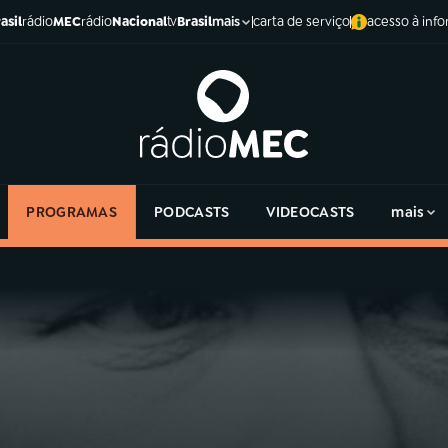
asil
rádio
MEC
rádio
Nacional
tv
Brasil
carta de serviço
acesso à inf
mais
PROGRAMAS
PODCASTS
VIDEOCASTS
mais