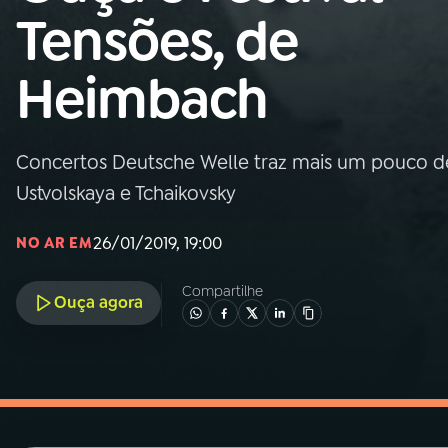
MEC
Tensões, de
01
INÍCIO
Heimbach
02
A RÁDIO
Concertos Deutsche Welle traz mais um pouco des
03
PROGRAMAÇÃO
Ustvolskaya e Tchaikovsky
26/01/2019, 19:00
NO AR EM
04
PROGRAMAS
Compartilhe
Ouça agora
05
PODCASTS
06
VIDEOCASTS