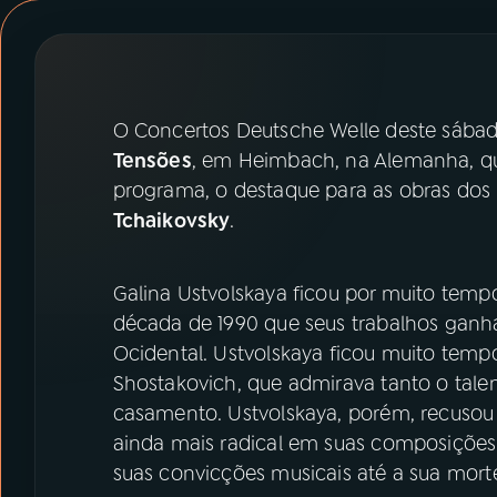
07
ÚLTIMAS
08
PRÊMIO RÁDIO MEC
O Concertos Deutsche Welle deste sábado
ACOMPANHE A RÁDIO MEC
Tensões
, em Heimbach, na Alemanha, q
programa, o destaque para as obras do
YouTube
Facebook
Tchaikovsky
.
Instagram
X
Galina Ustvolskaya ficou por muito temp
TikTok
década de 1990 que seus trabalhos gan
Ocidental. Ustvolskaya ficou muito temp
Shostakovich, que admirava tanto o tale
casamento. Ustvolskaya, porém, recusou a
ainda mais radical em suas composições 
suas convicções musicais até a sua mort