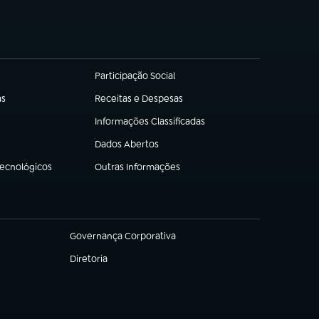
Participação Social
(abre em nova aba)
as
Receitas e Despesas
(abre em nova aba)
Informações Classificadas
(abre em nova aba)
Dados Abertos
(abre em nova aba)
Tecnológicos
Outras Informações
(abre em nova aba)
Governança Corporativa
(abre em nova aba)
Diretoria
(abre em nova aba)