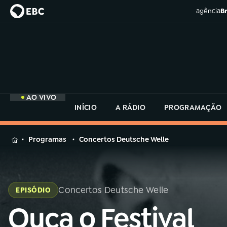
agência
Br
AO VIVO
INÍCIO
A RÁDIO
PROGRAMAÇÃO
MENU
Programas
Concertos Deutsche Welle
Buscar
na
Rádio
Buscar
MEC
Concertos Deutsche Welle
EPISÓDIO
Buscar
na
Ouça o Festival
Rádio
Início
AO VIVO