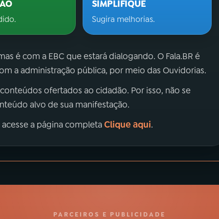
ÇÃO
SIMPLIFIQUE
dido.
Sugira melhorias.
 mas é com a EBC que estará dialogando. O Fala.BR é
m a administração pública, por meio das Ouvidorias.
 conteúdos ofertados ao cidadão. Por isso, não se
onteúdo alvo de sua manifestação.
Clique aqui
, acesse a página completa
.
PARCEIROS E PUBLICIDADE