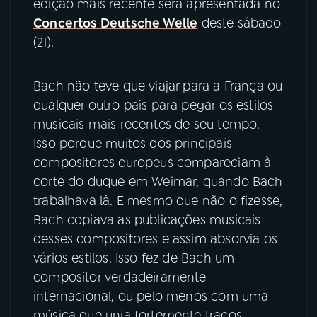
edição mais recente será apresentada no
Concertos Deutsche Welle
deste sábado
YouTube
Facebook
(21).
Instagram
X
Bach não teve que viajar para a França ou
TikTok
qualquer outro país para pegar os estilos
musicais mais recentes de seu tempo.
Isso porque muitos dos principais
compositores europeus compareciam à
corte do duque em Weimar, quando Bach
trabalhava lá. E mesmo que não o fizesse,
Bach copiava as publicações musicais
desses compositores e assim absorvia os
vários estilos. Isso fez de Bach um
compositor verdadeiramente
internacional, ou pelo menos com uma
música que unia fortemente traços