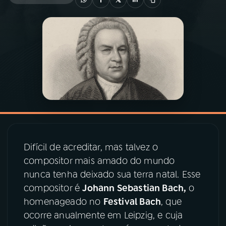
03
PROGRAMAÇÃO
04
PROGRAMAS
05
PODCASTS
06
VIDEOCASTS
Difícil de acreditar, mas talvez o
07
ÚLTIMAS
compositor mais amado do mundo
nunca tenha deixado sua terra natal. Esse
compositor é
Johann Sebastian Bach,
o
08
PRÊMIO RÁDIO MEC
homenageado no
Festival Bach
, que
ocorre anualmente em Leipzig, e cuja
ACOMPANHE A RÁDIO MEC