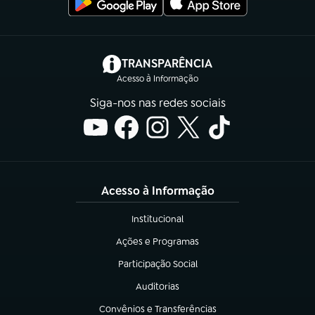
(abre em nova aba)
TRANSPARÊNCIA
Acesso à Informação
Siga-nos nas redes sociais
Acesso à Informação
Institucional
(abre em nova aba)
Ações e Programas
(abre em nova aba)
Participação Social
(abre em nova aba)
Auditorias
(abre em nova aba)
Convênios e Transferências
(abre em nova aba)