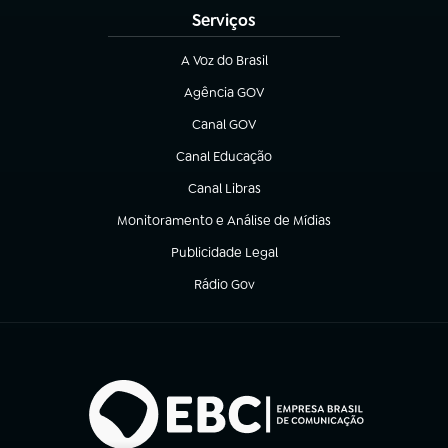
Serviços
A Voz do Brasil
(abre em nova aba)
Agência GOV
(abre em nova aba)
Canal GOV
(abre em nova aba)
Canal Educação
(abre em nova aba)
Canal Libras
(abre em nova aba)
Monitoramento e Análise de Mídias
(abre em nova aba)
Publicidade Legal
(abre em nova aba)
Rádio Gov
(abre em nova aba)