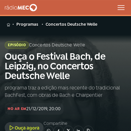
MENU
Programas
Concertos Deutsche Welle
Concertos Deutsche Welle
EPISÓDIO
Ouça o Festival Bach, de
Buscar
na
Leipzig, no Concertos
Rádio
Buscar
Deutsche Welle
MEC
programa traz a edição mais recente do tradicional
Início
AO VIVO
BachFest, com obras de Bach e Charpentier
01
INÍCIO
21/12/2019, 20:00
NO AR EM
Compartilhe
02
A RÁDIO
Ouça agora