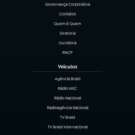
Governança Corporativa
(abre em nova aba)
Contatos
(abre em nova aba)
Quem é Quem
(abre em nova aba)
Diretoria
(abre em nova aba)
Ouvidoria
(abre em nova aba)
RNCP
(abre em nova aba)
Veículos
Agência Brasil
(abre em nova aba)
Rádio MEC
Rádio Nacional
(abre em nova aba)
Radioagência Nacional
(abre em nova aba)
TV Brasil
(abre em nova aba)
TV Brasil Internacional
(abre em nova aba)