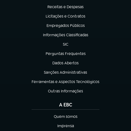
Receitas e Despesas
(abre em nova aba)
Licitações e Contratos
(abre em nova aba)
Empregados Públicos
(abre em nova aba)
Informações Classificadas
(abre em nova aba)
SIC
(abre em nova aba)
Perguntas Frequentes
(abre em nova aba)
Dados Abertos
(abre em nova aba)
Sanções Administrativas
(abre em nova aba)
Ferramentas e Aspectos Tecnológicos
(abre em nova aba)
Outras Informações
(abre em nova aba)
A EBC
Quem somos
(abre em nova aba)
Imprensa
(abre em nova aba)