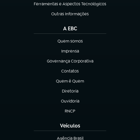
Ferramentas e Aspectos Tecnológicos
(abre em nova aba)
Outras Informações
(abre em nova aba)
A EBC
Quem somos
(abre em nova aba)
Imprensa
(abre em nova aba)
Governança Corporativa
(abre em nova aba)
Contatos
(abre em nova aba)
Quem é Quem
(abre em nova aba)
Diretoria
(abre em nova aba)
Ouvidoria
(abre em nova aba)
RNCP
(abre em nova aba)
Veículos
Agência Brasil