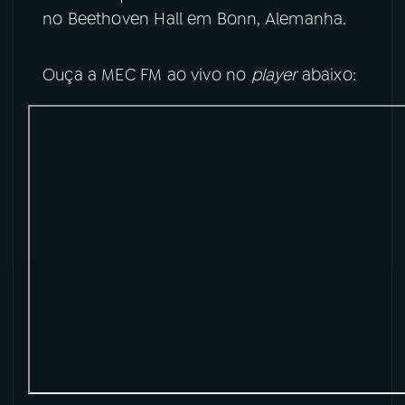
no Beethoven Hall em Bonn, Alemanha.
YouTube
Facebook
Ouça a MEC FM ao vivo no
player
abaixo:
Instagram
X
TikTok