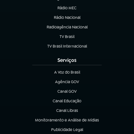
(abre em nova aba)
Rádio MEC
Rádio Nacional
(abre em nova aba)
Radioagência Nacional
(abre em nova aba)
TV Brasil
(abre em nova aba)
TV Brasil Internacional
(abre em nova aba)
Serviços
A Voz do Brasil
(abre em nova aba)
Agência GOV
(abre em nova aba)
Canal GOV
(abre em nova aba)
Canal Educação
(abre em nova aba)
Canal Libras
(abre em nova aba)
Monitoramento e Análise de Mídias
(abre em nova aba)
Publicidade Legal
(abre em nova aba)