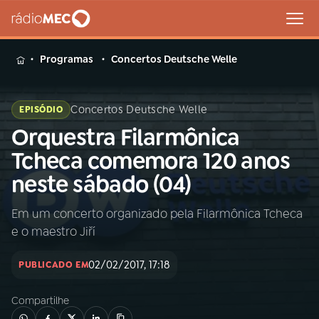
MENU
Programas
Concertos Deutsche Welle
Concertos Deutsche Welle
EPISÓDIO
Orquestra Filarmônica
Buscar
na
Tcheca comemora 120 anos
Rádio
Buscar
neste sábado (04)
MEC
Em um concerto organizado pela Filarmônica Tcheca
Início
AO VIVO
e o maestro Jiří
01
INÍCIO
02/02/2017, 17:18
PUBLICADO EM
Compartilhe
02
A RÁDIO