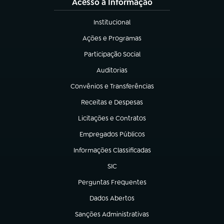
Acesso à Informação
Institucional
(abre em nova aba)
Ações e Programas
(abre em nova aba)
Participação Social
(abre em nova aba)
Auditorias
(abre em nova aba)
Convênios e Transferências
(abre em nova aba)
Receitas e Despesas
(abre em nova aba)
Licitações e Contratos
(abre em nova aba)
Empregados Públicos
(abre em nova aba)
Informações Classificadas
(abre em nova aba)
SIC
(abre em nova aba)
Perguntas Frequentes
(abre em nova aba)
Dados Abertos
(abre em nova aba)
Sanções Administrativas
(abre em nova aba)