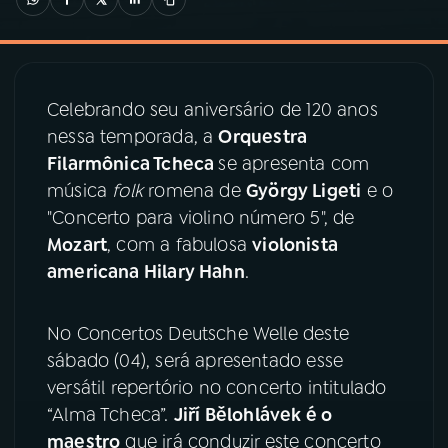
03
PROGRAMAÇÃO
Celebrando seu aniversário de 120 anos
04
PROGRAMAS
nessa temporada, a
Orquestra
Filarmônica Tcheca
se apresenta com
05
PODCASTS
música
folk
romena de
György Ligeti
e o
"Concerto para violino número 5", de
Mozart
, com a fabulosa
violonista
06
VIDEOCASTS
americana Hilary Hahn
.
07
ÚLTIMAS
No Concertos Deutsche Welle deste
sábado (04), será apresentado esse
08
PRÊMIO RÁDIO MEC
versátil repertório no concerto intitulado
“Alma Tcheca”.
Jiří Bělohlávek é o
maestro
que irá conduzir este concerto
ACOMPANHE A RÁDIO MEC