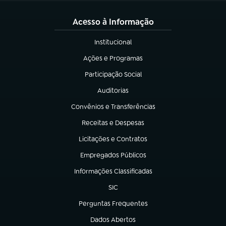
Acesso à Informação
Institucional
(abre em nova aba)
Ações e Programas
(abre em nova aba)
Participação Social
(abre em nova aba)
Auditorias
(abre em nova aba)
Convênios e Transferências
(abre em nova aba)
Receitas e Despesas
(abre em nova aba)
Licitações e Contratos
(abre em nova aba)
Empregados Públicos
(abre em nova aba)
Informações Classificadas
(abre em nova aba)
SIC
(abre em nova aba)
Perguntas Frequentes
(abre em nova aba)
Dados Abertos
(abre em nova aba)