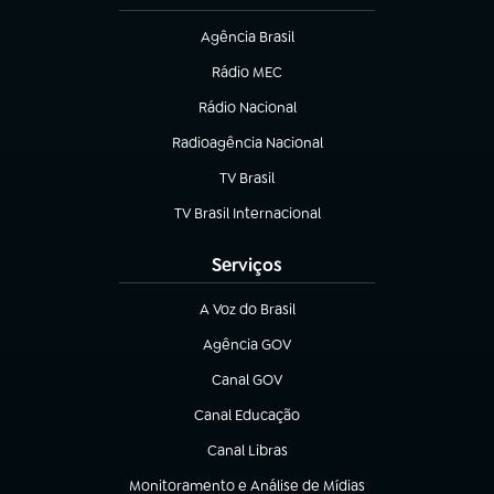
Agência Brasil
(abre em nova aba)
Rádio MEC
Rádio Nacional
(abre em nova aba)
Radioagência Nacional
(abre em nova aba)
TV Brasil
(abre em nova aba)
TV Brasil Internacional
(abre em nova aba)
Serviços
A Voz do Brasil
(abre em nova aba)
Agência GOV
(abre em nova aba)
Canal GOV
(abre em nova aba)
Canal Educação
(abre em nova aba)
Canal Libras
(abre em nova aba)
Monitoramento e Análise de Mídias
(abre em nova aba)