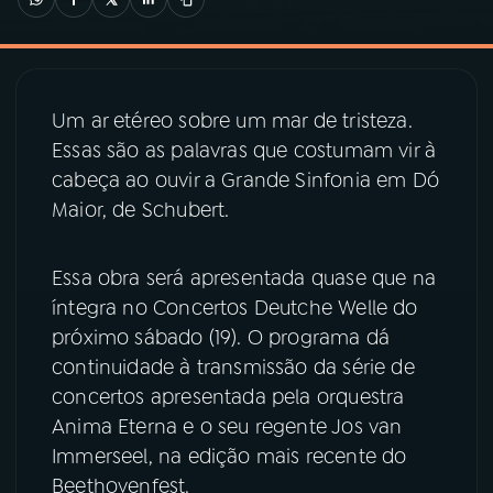
03
PROGRAMAÇÃO
Um ar etéreo sobre um mar de tristeza.
04
PROGRAMAS
Essas são as palavras que costumam vir à
cabeça ao ouvir a Grande Sinfonia em Dó
05
PODCASTS
Maior, de Schubert.
06
VIDEOCASTS
Essa obra será apresentada quase que na
íntegra no Concertos Deutche Welle do
próximo sábado (19). O programa dá
07
ÚLTIMAS
continuidade à transmissão da série de
concertos apresentada pela orquestra
08
PRÊMIO RÁDIO MEC
Anima Eterna e o seu regente Jos van
Immerseel, na edição mais recente do
Beethovenfest.
ACOMPANHE A RÁDIO MEC