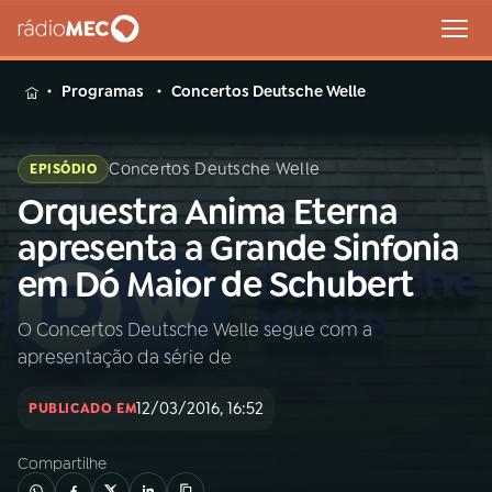
MENU
Programas
Concertos Deutsche Welle
Concertos Deutsche Welle
EPISÓDIO
Orquestra Anima Eterna
Buscar
na
apresenta a Grande Sinfonia
Rádio
Buscar
em Dó Maior de Schubert
MEC
O Concertos Deutsche Welle segue com a
Início
AO VIVO
apresentação da série de
01
INÍCIO
12/03/2016, 16:52
PUBLICADO EM
Compartilhe
02
A RÁDIO