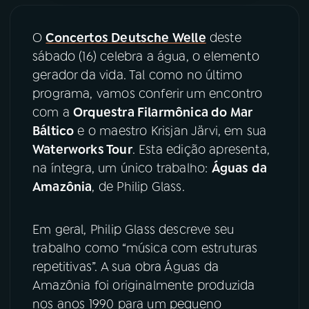
YouTube
Facebook
O
Concertos Deutsche Welle
deste
sábado (16) celebra a água, o elemento
Instagram
X
gerador da vida. Tal como no último
programa, vamos conferir um encontro
TikTok
com a
Orquestra Filarmônica do Mar
Báltico
e o maestro Krisjan Järvi, em sua
Waterworks Tour
. Esta edição apresenta,
na íntegra, um único trabalho:
Águas da
Amazônia
, de Philip Glass.
Em geral, Philip Glass descreve seu
trabalho como “música com estruturas
repetitivas”. A sua obra Águas da
Amazônia foi originalmente produzida
nos anos 1990 para um pequeno