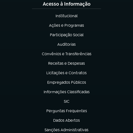
Acesso à Informação
Institucional
(abre em nova aba)
Ações e Programas
(abre em nova aba)
Participação Social
(abre em nova aba)
Auditorias
(abre em nova aba)
Convênios e Transferências
(abre em nova aba)
Receitas e Despesas
(abre em nova aba)
Licitações e Contratos
(abre em nova aba)
Empregados Públicos
(abre em nova aba)
Informações Classificadas
(abre em nova aba)
SIC
(abre em nova aba)
Perguntas Frequentes
(abre em nova aba)
Dados Abertos
(abre em nova aba)
Sanções Administrativas
(abre em nova aba)