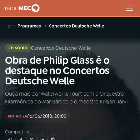
MENU
Programas
Concertos Deutsche Welle
Concertos Deutsche Welle
EPISÓDIO
Obra de Philip Glass é o
Buscar
na
destaque no Concertos
Rádio
Buscar
Deutsche Welle
MEC
Ouça mais da “Waterworks Tour”, com a Orquestra
Início
AO VIVO
Filarmônica do Mar Báltico e o maestro Krisjan Järvi
01
INÍCIO
16/06/2018, 20:00
NO AR EM
Compartilhe
02
A RÁDIO