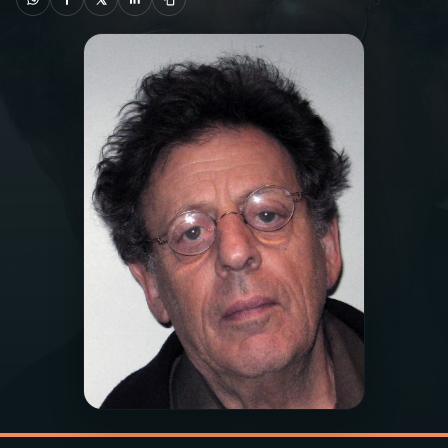
03
PROGRAMAÇÃO
04
PROGRAMAS
05
PODCASTS
06
VIDEOCASTS
07
ÚLTIMAS
08
PRÊMIO RÁDIO MEC
ACOMPANHE A RÁDIO MEC