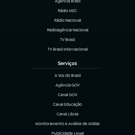
Agência Brasil
(abre em nova aba)
Rádio MEC
Rádio Nacional
(abre em nova aba)
Radioagência Nacional
(abre em nova aba)
TV Brasil
(abre em nova aba)
TV Brasil Internacional
(abre em nova aba)
Serviços
A Voz do Brasil
(abre em nova aba)
Agência GOV
(abre em nova aba)
Canal GOV
(abre em nova aba)
Canal Educação
(abre em nova aba)
Canal Libras
(abre em nova aba)
Monitoramento e Análise de Mídias
(abre em nova aba)
Publicidade Legal