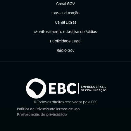
Canal GOV
(abre em nova aba)
Canal Educação
(abre em nova aba)
Canal Libras
(abre em nova aba)
Monitoramento e Análise de Mídias
(abre em nova aba)
Publicidade Legal
(abre em nova aba)
Rádio Gov
(abre em nova aba)
© Todos os direitos reservados pela EBC
Política de Privacidade
Termos de uso
(abre em nova aba)
(abre em nova aba)
Preferências de privacidade