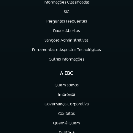
Informações Classificadas
(abre em nova aba)
SIC
(abre em nova aba)
Perguntas Frequentes
(abre em nova aba)
Dados Abertos
(abre em nova aba)
Sanções Administrativas
(abre em nova aba)
Ferramentas e Aspectos Tecnológicos
(abre em nova aba)
Outras Informações
(abre em nova aba)
A EBC
Quem somos
(abre em nova aba)
Imprensa
(abre em nova aba)
Governança Corporativa
(abre em nova aba)
Contatos
(abre em nova aba)
Quem é Quem
(abre em nova aba)
Diretoria