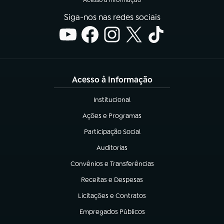
Siga-nos nas redes sociais
Acesso à Informação
Institucional
(abre em nova aba)
Ações e Programas
(abre em nova aba)
Participação Social
(abre em nova aba)
Auditorias
(abre em nova aba)
Convênios e Transferências
(abre em nova aba)
Receitas e Despesas
(abre em nova aba)
Licitações e Contratos
(abre em nova aba)
Empregados Públicos
(abre em nova aba)