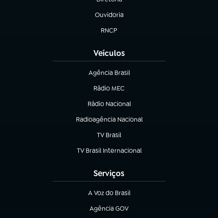
(abre em nova aba)
Ouvidoria
(abre em nova aba)
RNCP
(abre em nova aba)
Veículos
Agência Brasil
(abre em nova aba)
Rádio MEC
Rádio Nacional
(abre em nova aba)
Radioagência Nacional
(abre em nova aba)
TV Brasil
(abre em nova aba)
TV Brasil Internacional
(abre em nova aba)
Serviços
A Voz do Brasil
(abre em nova aba)
Agência GOV
(abre em nova aba)