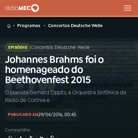
MENU
Programas
Concertos Deutsche Welle
Concertos Deutsche Welle
EPISÓDIO
Johannes Brahms foi o
Buscar
na
homenageado do
Rádio
Buscar
Beethovenfest 2015
MEC
O pianista Gerhard Oppitz, a Orquestra Sinfônica da
Início
AO VIVO
Rádio de Colônia e
01
INÍCIO
29/04/2016, 00:45
PUBLICADO EM
Compartilhe
02
A RÁDIO