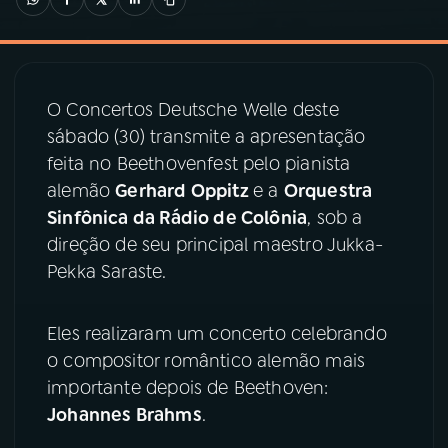
03
PROGRAMAÇÃO
O Concertos Deutsche Welle deste
04
PROGRAMAS
sábado (30) transmite a apresentação
feita no Beethovenfest pelo pianista
05
PODCASTS
alemão
Gerhard Oppitz
e a
Orquestra
Sinfônica da Rádio de Colônia
, sob a
direção de seu principal maestro Jukka-
06
VIDEOCASTS
Pekka Saraste.
07
ÚLTIMAS
Eles realizaram um concerto celebrando
o compositor romântico alemão mais
08
PRÊMIO RÁDIO MEC
importante depois de Beethoven:
Johannes Brahms
.
ACOMPANHE A RÁDIO MEC