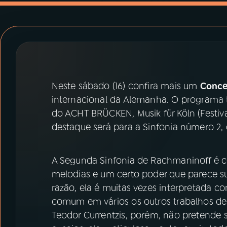
07
ÚLTIMAS
08
PRÊMIO RÁDIO MEC
ACOMPANHE A RÁDIO MEC
Neste sábado (16) confira mais um
Conce
YouTube
Facebook
internacional da Alemanha. O programa 
do ACHT BRÜCKEN, Musik für Köln (Festiva
Instagram
X
destaque será para a Sinfonia número 2
TikTok
A Segunda Sinfonia de Rachmaninoff é c
melodias e um certo poder que parece sur
razão, ela é muitas vezes interpretada c
comum em vários os outros trabalhos d
Teodor Currentzis, porém, não pretende 