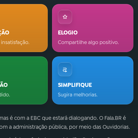
ÇÃO
ELOGIO
 insatisfação.
Compartilhe algo positivo.
ÇÃO
SIMPLIFIQUE
dido.
Sugira melhorias.
 mas é com a EBC que estará dialogando. O Fala.BR é
m a administração pública, por meio das Ouvidorias.