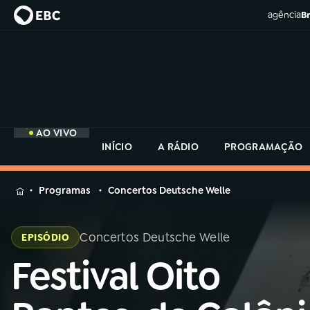
agência
Br
AO VIVO
INÍCIO
A RÁDIO
PROGRAMAÇÃO
MENU
Programas
Concertos Deutsche Welle
Buscar
na
Concertos Deutsche Welle
EPISÓDIO
Rádio
Buscar
MEC
Festival Oito
Buscar
na
Rádio
Início
AO VIVO