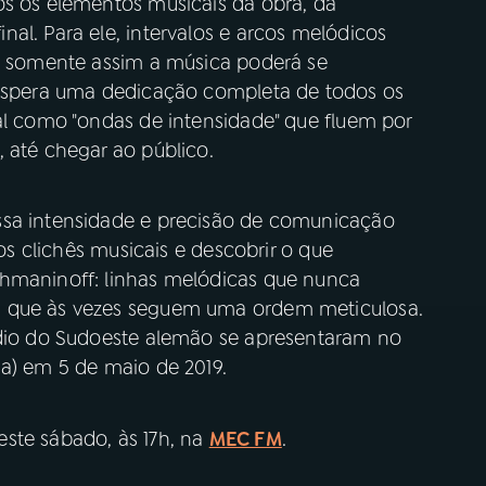
os os elementos musicais da obra, da
al. Para ele, intervalos e arcos melódicos
is somente assim a música poderá se
 espera uma dedicação completa de todos os
al como "ondas de intensidade" que fluem por
, até chegar ao público.
ssa intensidade e precisão de comunicação
 os clichês musicais e descobrir o que
chmaninoff: linhas melódicas que nunca
s que às vezes seguem uma ordem meticulosa.
ádio do Sudoeste alemão se apresentaram no
ha) em 5 de maio de 2019.
este sábado, às 17h, na
MEC FM
.