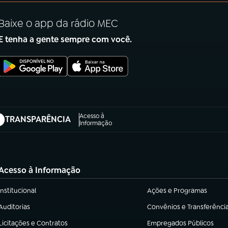
Baixe o app da rádio MEC
E tenha a gente sempre com você.
Acesso à
TRANSPARÊNCIA
abre em nova aba)
Informação
Acesso à Informação
Institucional
Ações e Programas
(abre em nova aba)
(abre em nova aba)
Auditorias
Convênios e Transferênci
(abre em nova aba)
(abre em nova aba)
Licitações e Contratos
Empregados Públicos
(abre em nova aba)
(abre em nova aba)