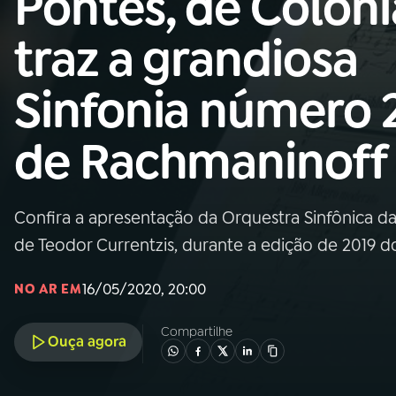
Pontes, de Colôni
MEC
traz a grandiosa
01
INÍCIO
Sinfonia número 2
02
A RÁDIO
de Rachmaninoff
03
PROGRAMAÇÃO
Confira a apresentação da Orquestra Sinfônica d
04
PROGRAMAS
de Teodor Currentzis, durante a edição de 2019 do
05
PODCASTS
16/05/2020, 20:00
NO AR EM
Compartilhe
Ouça agora
06
VIDEOCASTS