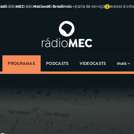
asil
rádio
MEC
rádio
Nacional
tv
Brasil
carta de serviço
acesso à inf
mais
PROGRAMAS
PODCASTS
VIDEOCASTS
mais