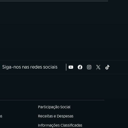
Siga-nos nas redes sociais
Participação Social
(abre em nova aba)
as
Receitas e Despesas
(abre em nova aba)
Informações Classificadas
(abre em nova aba)