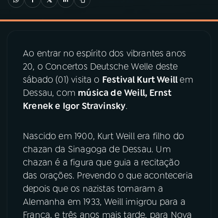
03
PROGRAMAÇÃO
Ao entrar no espírito dos vibrantes anos
04
PROGRAMAS
20, o Concertos Deutsche Welle deste
sábado (01) visita o
Festival Kurt Weill
em
05
PODCASTS
Dessau, com
música de Weill, Ernst
Krenek e Igor Stravinsky
.
06
VIDEOCASTS
Nascido em 1900, Kurt Weill era filho do
chazan da Sinagoga de Dessau. Um
07
ÚLTIMAS
chazan é a figura que guia a recitação
das orações. Prevendo o que aconteceria
08
PRÊMIO RÁDIO MEC
depois que os nazistas tomaram a
Alemanha em 1933, Weill imigrou para a
França, e três anos mais tarde, para Nova
ACOMPANHE A RÁDIO MEC