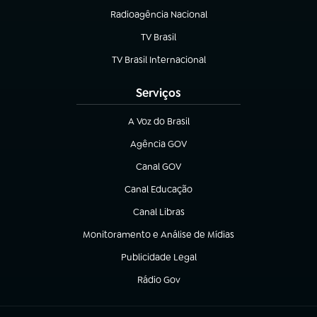
Radioagência Nacional
(abre em nova aba)
TV Brasil
(abre em nova aba)
TV Brasil Internacional
(abre em nova aba)
Serviços
A Voz do Brasil
(abre em nova aba)
Agência GOV
(abre em nova aba)
Canal GOV
(abre em nova aba)
Canal Educação
(abre em nova aba)
Canal Libras
(abre em nova aba)
Monitoramento e Análise de Mídias
(abre em nova aba)
Publicidade Legal
(abre em nova aba)
Rádio Gov
(abre em nova aba)