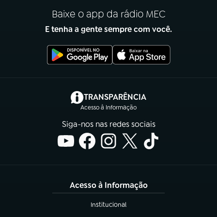
Baixe o app da rádio MEC
E tenha a gente sempre com você.
(abre em nova aba)
TRANSPARÊNCIA
Acesso à Informação
Siga-nos nas redes sociais
Acesso à Informação
Institucional
(abre em nova aba)