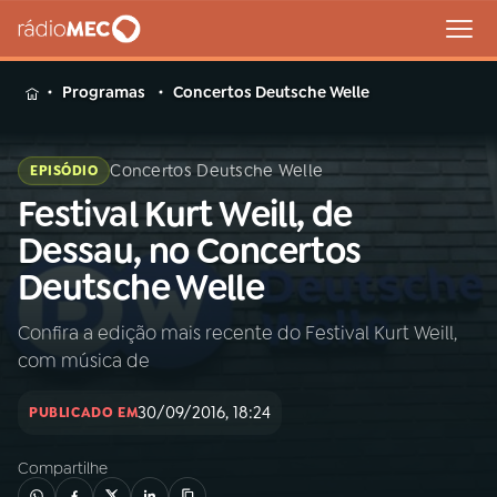
MENU
Programas
Concertos Deutsche Welle
Concertos Deutsche Welle
EPISÓDIO
Festival Kurt Weill, de
Buscar
na
Dessau, no Concertos
Rádio
Buscar
Deutsche Welle
MEC
Confira a edição mais recente do Festival Kurt Weill,
Início
AO VIVO
com música de
01
INÍCIO
30/09/2016, 18:24
PUBLICADO EM
Compartilhe
02
A RÁDIO