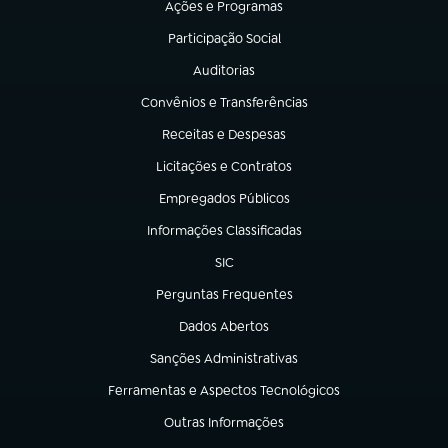
Ações e Programas
(abre em nova aba)
Participação Social
(abre em nova aba)
Auditorias
(abre em nova aba)
Convênios e Transferências
(abre em nova aba)
Receitas e Despesas
(abre em nova aba)
Licitações e Contratos
(abre em nova aba)
Empregados Públicos
(abre em nova aba)
Informações Classificadas
(abre em nova aba)
SIC
(abre em nova aba)
Perguntas Frequentes
(abre em nova aba)
Dados Abertos
(abre em nova aba)
Sanções Administrativas
(abre em nova aba)
Ferramentas e Aspectos Tecnológicos
(abre em nova aba)
Outras Informações
(abre em nova aba)