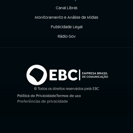
(abre em nova aba)
Canal Libras
(abre em nova aba)
Monitoramento e Análise de Mídias
(abre em nova aba)
Publicidade Legal
(abre em nova aba)
Rádio Gov
(abre em nova aba)
© Todos os direitos reservados pela EBC
Política de Privacidade
Termos de uso
(abre em nova aba)
(abre em nova aba)
Preferências de privacidade