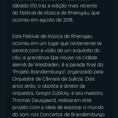
sábado (15) traz a edição mais recente
YouTube
Facebook
do Festival de Música de Rheingau, que
ocorreu em agosto de 2018.
Instagram
X
Este Festival de Música de Rheingau
TikTok
ocorreu em um lugar que certamente se
parece com a visão de um arquiteto do
céu: a grandiosa Spa House na cidade
alemã de Wiesbaden, é a parada final do
"Projeto Brandemburgo", organizado pela
Orquestra de Câmara da Suécia. Dois
anos atrás, o oboísta e diretor da
orquestra, Gregor Zubicky, e seu maestro,
Thomas Dausgaard, realizaram este
projeto com a ideia de explorar o mundo
do som nos Concertos de Brandemburgo