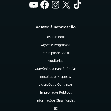
Acesso à Informação
Institucional
(abre em nova aba)
Ações e Programas
(abre em nova aba)
Participação Social
(abre em nova aba)
Auditorias
(abre em nova aba)
Convênios e Transferências
(abre em nova aba)
Receitas e Despesas
(abre em nova aba)
Licitações e Contratos
(abre em nova aba)
Empregados Públicos
(abre em nova aba)
Informações Classificadas
(abre em nova aba)
SIC
(abre em nova aba)