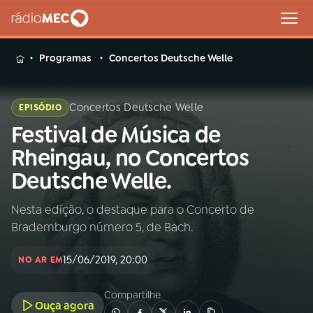
MENU
Programas
Concertos Deutsche Welle
Concertos Deutsche Welle
EPISÓDIO
Festival de Música de
Buscar
na
Rheingau, no Concertos
Rádio
Buscar
Deutsche Welle.
MEC
Nesta edição, o destaque para o Concerto de
Início
AO VIVO
Brademburgo número 5, de Bach.
01
INÍCIO
15/06/2019, 20:00
NO AR EM
Compartilhe
02
A RÁDIO
Ouça agora