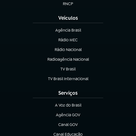
RNCP
(abre em nova aba)
Veículos
Agência Brasil
(abre em nova aba)
Rádio MEC
Rádio Nacional
(abre em nova aba)
Radioagência Nacional
(abre em nova aba)
TV Brasil
(abre em nova aba)
TV Brasil Internacional
(abre em nova aba)
Serviços
A Voz do Brasil
(abre em nova aba)
Agência GOV
(abre em nova aba)
Canal GOV
(abre em nova aba)
Canal Educação