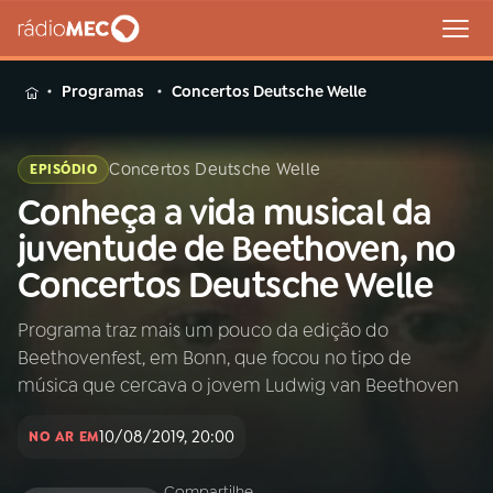
MENU
Programas
Concertos Deutsche Welle
Concertos Deutsche Welle
EPISÓDIO
Conheça a vida musical da
Buscar
na
juventude de Beethoven, no
Rádio
Buscar
Concertos Deutsche Welle
MEC
Programa traz mais um pouco da edição do
Início
AO VIVO
Beethovenfest, em Bonn, que focou no tipo de
música que cercava o jovem Ludwig van Beethoven
01
INÍCIO
10/08/2019, 20:00
NO AR EM
02
A RÁDIO
Compartilhe