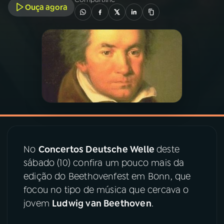
Ouça agora
03
PROGRAMAÇÃO
04
PROGRAMAS
05
PODCASTS
06
VIDEOCASTS
No
Concertos Deutsche Welle
deste
07
ÚLTIMAS
sábado (10) confira um pouco mais da
edição do Beethovenfest em Bonn, que
focou no tipo de música que cercava o
08
PRÊMIO RÁDIO MEC
jovem
Ludwig van Beethoven
.
ACOMPANHE A RÁDIO MEC