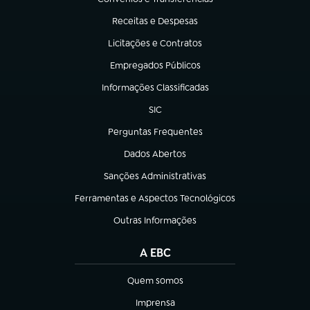
(abre em nova aba)
Receitas e Despesas
(abre em nova aba)
Licitações e Contratos
(abre em nova aba)
Empregados Públicos
(abre em nova aba)
Informações Classificadas
(abre em nova aba)
SIC
(abre em nova aba)
Perguntas Frequentes
(abre em nova aba)
Dados Abertos
(abre em nova aba)
Sanções Administrativas
(abre em nova aba)
Ferramentas e Aspectos Tecnológicos
(abre em nova aba)
Outras Informações
(abre em nova aba)
A EBC
Quem somos
(abre em nova aba)
Imprensa
(abre em nova aba)