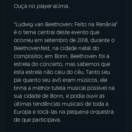
Ouça no
player
acima.
YouTube
Facebook
“Ludwig van Beethoven: Feito na Renânia”
Instagram
X
é o tema central deste evento que
ocorreu em setembro de 2018, durante o
TikTok
Beethovenfest, na cidade natal do
compositor, em Bonn. Beethoven foi a
estrela do concerto, mas sabemos que
esta estrela não caiu do céu. Tanto seu
pai quanto seu avô eram músicos, ele
tinha a melhor tutela musical possível na
sua cidade de Bonn, e podia ouvir as
últimas tendências musicais de toda a
Europa e tocá-las na pequena orquestra
de que participava.