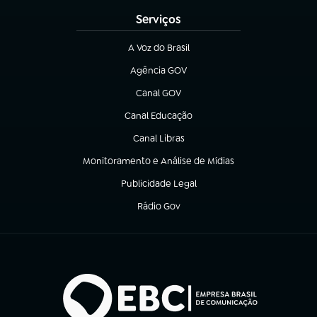
Serviços
A Voz do Brasil
(abre em nova aba)
Agência GOV
(abre em nova aba)
Canal GOV
(abre em nova aba)
Canal Educação
(abre em nova aba)
Canal Libras
(abre em nova aba)
Monitoramento e Análise de Mídias
(abre em nova aba)
Publicidade Legal
(abre em nova aba)
Rádio Gov
(abre em nova aba)