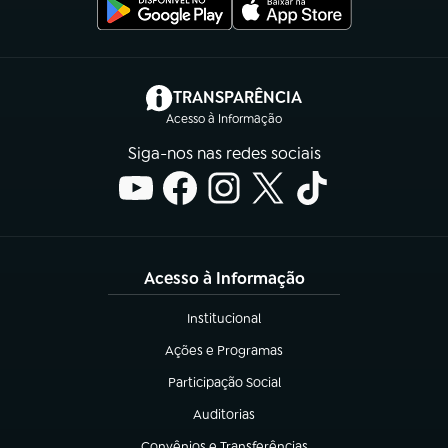
(abre em nova aba)
TRANSPARÊNCIA
Acesso à Informação
Siga-nos nas redes sociais
Acesso à Informação
Institucional
(abre em nova aba)
Ações e Programas
(abre em nova aba)
Participação Social
(abre em nova aba)
Auditorias
(abre em nova aba)
Convênios e Transferências