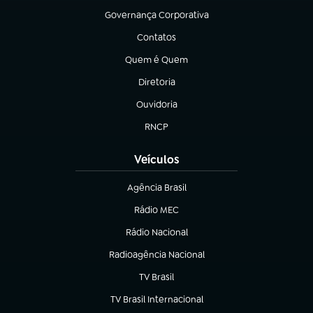
Governança Corporativa
(abre em nova aba)
Contatos
(abre em nova aba)
Quem é Quem
(abre em nova aba)
Diretoria
(abre em nova aba)
Ouvidoria
(abre em nova aba)
RNCP
(abre em nova aba)
Veículos
Agência Brasil
(abre em nova aba)
Rádio MEC
Rádio Nacional
(abre em nova aba)
Radioagência Nacional
(abre em nova aba)
TV Brasil
(abre em nova aba)
TV Brasil Internacional
(abre em nova aba)