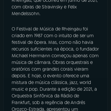
Rheingau, que ocorreu em junho de 2021,
com obras de Stravinsky e Felix
YouTube
Facebook
Mendelssohn.
Instagram
X
O Festival de Música de Rheingau foi
criado em 1987 com o intuito de ser um
TikTok
festival de ópera. Mas, como não havia
recursos suficientes na época, o fundador
Michael Herrmann começou apenas com
música de câmara. Obras orquestrais e
oratórios com grandes corais vieram
depois. E hoje, o evento oferece uma
mistura de música clássica, jazz, world
music e pop. Durante a edição de 2021, a
Orquestra Sinfônica da Rádio de
Frankfurt, sob a regência de Andrés
Orozco-Estrada, apresentou um