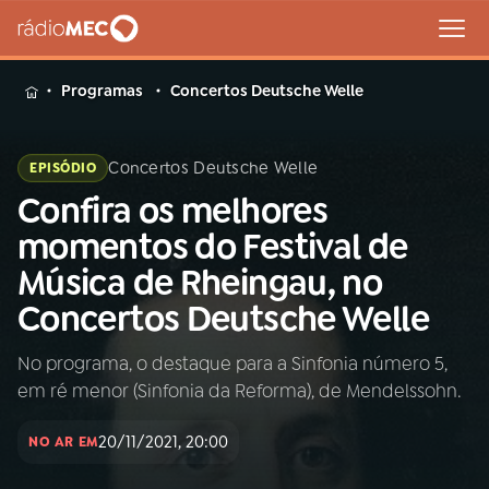
MENU
Programas
Concertos Deutsche Welle
Concertos Deutsche Welle
EPISÓDIO
Confira os melhores
Buscar
na
momentos do Festival de
Rádio
Buscar
Música de Rheingau, no
MEC
Concertos Deutsche Welle
Início
AO VIVO
No programa, o destaque para a Sinfonia número 5,
em ré menor (Sinfonia da Reforma), de Mendelssohn.
01
INÍCIO
20/11/2021, 20:00
NO AR EM
02
A RÁDIO