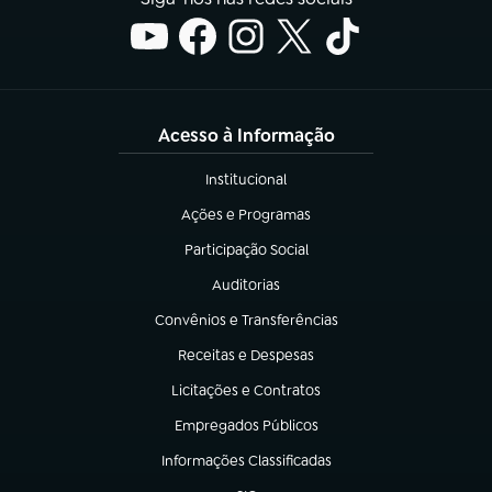
Acesso à Informação
Institucional
(abre em nova aba)
Ações e Programas
(abre em nova aba)
Participação Social
(abre em nova aba)
Auditorias
(abre em nova aba)
Convênios e Transferências
(abre em nova aba)
Receitas e Despesas
(abre em nova aba)
Licitações e Contratos
(abre em nova aba)
Empregados Públicos
(abre em nova aba)
Informações Classificadas
(abre em nova aba)