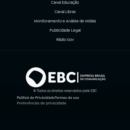
Canal Educação
(abre em nova aba)
Canal Libras
(abre em nova aba)
Monitoramento e Análise de Mídias
(abre em nova aba)
Publicidade Legal
(abre em nova aba)
Rádio Gov
(abre em nova aba)
© Todos os direitos reservados pela EBC
Política de Privacidade
Termos de uso
(abre em nova aba)
(abre em nova aba)
Preferências de privacidade