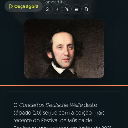
Compartilhe
Ouça agora
03
PROGRAMAÇÃO
04
PROGRAMAS
05
PODCASTS
06
VIDEOCASTS
07
ÚLTIMAS
O
Concertos Deutsche Welle
deste
08
PRÊMIO RÁDIO MEC
sábado (20) segue com a edição mais
recente do Festival de Música de
ACOMPANHE A RÁDIO MEC