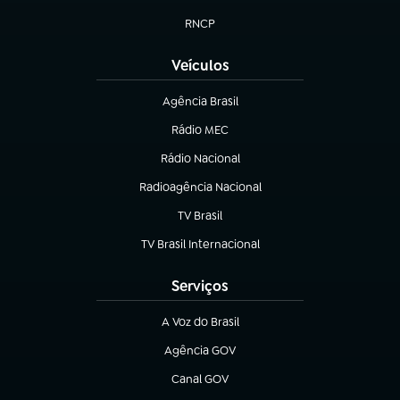
(abre em nova aba)
RNCP
(abre em nova aba)
Veículos
Agência Brasil
(abre em nova aba)
Rádio MEC
Rádio Nacional
(abre em nova aba)
Radioagência Nacional
(abre em nova aba)
TV Brasil
(abre em nova aba)
TV Brasil Internacional
(abre em nova aba)
Serviços
A Voz do Brasil
(abre em nova aba)
Agência GOV
(abre em nova aba)
Canal GOV
(abre em nova aba)