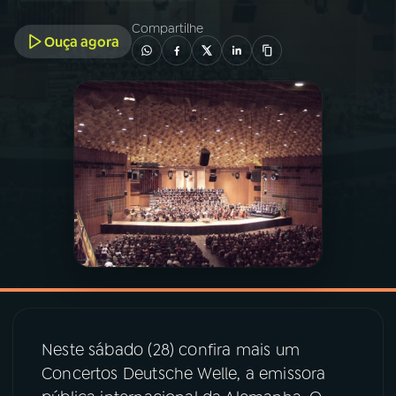
Compartilhe
Ouça agora
03
PROGRAMAÇÃO
04
PROGRAMAS
05
PODCASTS
06
VIDEOCASTS
07
ÚLTIMAS
08
PRÊMIO RÁDIO MEC
Neste sábado (28) confira mais um
Concertos Deutsche Welle, a emissora
ACOMPANHE A RÁDIO MEC