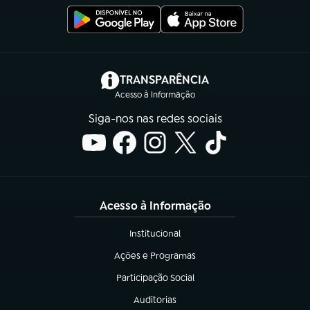
(abre em nova aba)
TRANSPARÊNCIA
Acesso à Informação
Siga-nos nas redes sociais
Acesso à Informação
Institucional
(abre em nova aba)
Ações e Programas
(abre em nova aba)
Participação Social
(abre em nova aba)
Auditorias
(abre em nova aba)