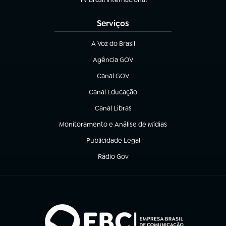
(abre em nova aba)
Serviços
A Voz do Brasil
(abre em nova aba)
Agência GOV
(abre em nova aba)
Canal GOV
(abre em nova aba)
Canal Educação
(abre em nova aba)
Canal Libras
(abre em nova aba)
Monitoramento e Análise de Mídias
(abre em nova aba)
Publicidade Legal
(abre em nova aba)
Rádio Gov
(abre em nova aba)