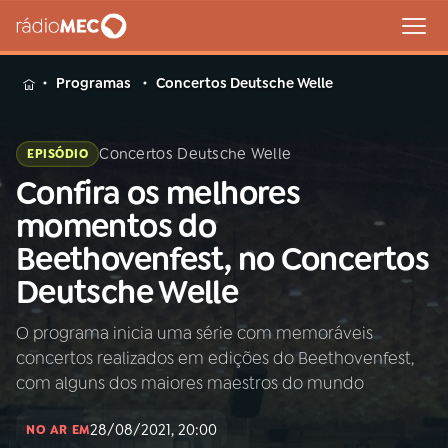
MENU
Programas
Concertos Deutsche Welle
Concertos Deutsche Welle
EPISÓDIO
Confira os melhores
Buscar
na
momentos do
Rádio
Buscar
Beethovenfest, no Concertos
MEC
Deutsche Welle
Início
AO VIVO
O programa inicia uma série com memoráveis
concertos realizados em edições do Beethovenfest,
01
INÍCIO
com alguns dos maiores maestros do mundo
28/08/2021, 20:00
02
A RÁDIO
NO AR EM