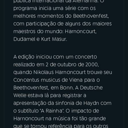
pública internacional da Alemanha. O
programa inicia uma série com os
YouTube
Facebook
melhores momentos do Beethovenfest,
com participação de alguns dos maiores
Instagram
X
maestros do mundo: Harnoncourt,
Dudamel e Kurt Masur.
TikTok
A edição iniciou com um concerto
realizado em 2 de outubro de 2000,
quando Nikolaus Harnoncourt trouxe seu
Concentus musicus de Viena para o
Beethovenfest, em Bonn. A Deutsche
Welle estava lá para registrar a
apresentação da sinfonia de Haydn com
o subtítulo "A Rainha". O impacto de
Harnoncourt na música foi tão grande
que se tornou referência para os outros