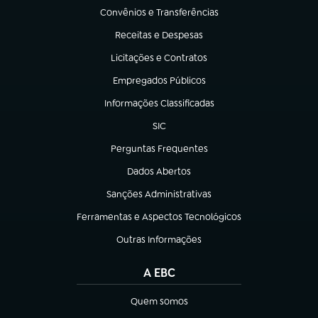
Convênios e Transferências
(abre em nova aba)
Receitas e Despesas
(abre em nova aba)
Licitações e Contratos
(abre em nova aba)
Empregados Públicos
(abre em nova aba)
Informações Classificadas
(abre em nova aba)
SIC
(abre em nova aba)
Perguntas Frequentes
(abre em nova aba)
Dados Abertos
(abre em nova aba)
Sanções Administrativas
(abre em nova aba)
Ferramentas e Aspectos Tecnológicos
(abre em nova aba)
Outras Informações
(abre em nova aba)
A EBC
Quem somos
(abre em nova aba)