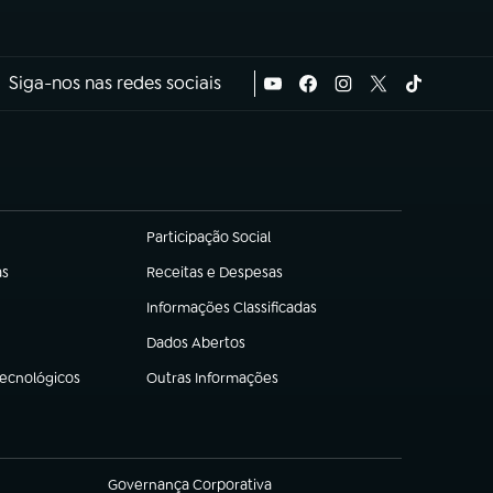
Siga-nos nas redes sociais
Participação Social
(abre em nova aba)
as
Receitas e Despesas
(abre em nova aba)
Informações Classificadas
(abre em nova aba)
Dados Abertos
(abre em nova aba)
Tecnológicos
Outras Informações
(abre em nova aba)
Governança Corporativa
(abre em nova aba)