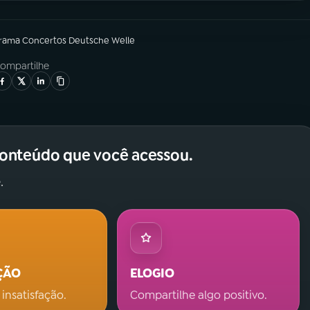
grama
Concertos Deutsche Welle
ompartilhe
conteúdo que você acessou.
.
ÇÃO
ELOGIO
 insatisfação.
Compartilhe algo positivo.