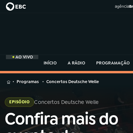
agência
Br
AO VIVO
INÍCIO
A RÁDIO
PROGRAMAÇÃO
MENU
Programas
Concertos Deutsche Welle
Buscar
na
Concertos Deutsche Welle
EPISÓDIO
Rádio
Buscar
MEC
Confira mais do
Buscar
na
Rádio
Início
AO VIVO