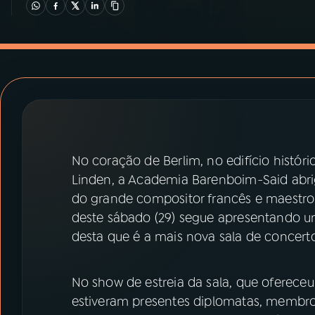
07
ÚLTIMAS
08
PRÊMIO RÁDIO MEC
ACOMPANHE A RÁDIO MEC
YouTube
Facebook
No coração de Berlim, no edifício histór
Instagram
X
Linden, a Academia Barenboim-Said abr
do grande compositor francês e maestro 
TikTok
deste sábado (29) segue apresentando 
desta que é a mais nova sala de concer
No show de estreia da sala, que oferece
estiveram presentes diplomatas, membro