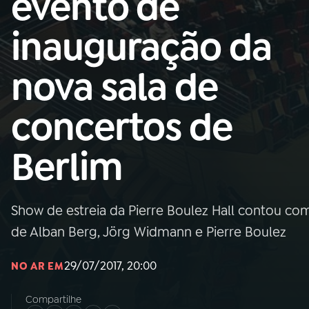
evento de
MEC
inauguração da
01
INÍCIO
nova sala de
02
A RÁDIO
concertos de
03
PROGRAMAÇÃO
Berlim
04
PROGRAMAS
Show de estreia da Pierre Boulez Hall contou c
05
PODCASTS
de Alban Berg, Jörg Widmann e Pierre Boulez
29/07/2017, 20:00
NO AR EM
06
VIDEOCASTS
Compartilhe