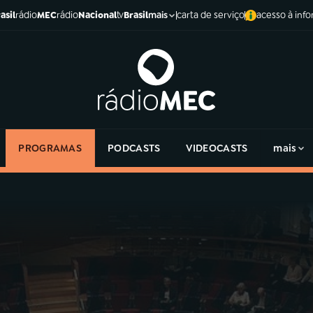
asil
rádio
MEC
rádio
Nacional
tv
Brasil
carta de serviço
acesso à inf
mais
PROGRAMAS
PODCASTS
VIDEOCASTS
mais