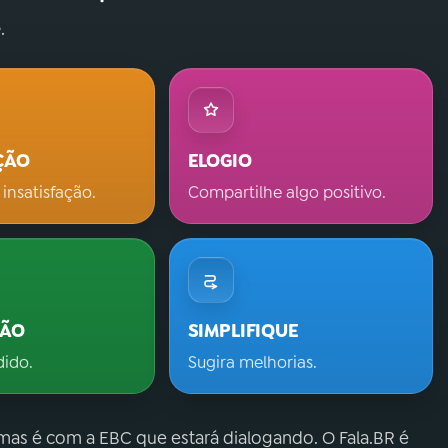
.
ÇÃO
ELOGIO
 insatisfação.
Compartilhe algo positivo.
ÇÃO
SIMPLIFIQUE
dido.
Sugira melhorias.
 mas é com a EBC que estará dialogando. O Fala.BR é