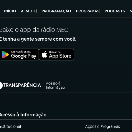
INÍCIO
A RÁDIO
PROGRAMAÇÃO
PROGRAMAS
PODCASTS
Baixe o app da rádio MEC
E tenha a gente sempre com você.
Acesso à
TRANSPARÊNCIA
abre em nova aba)
Informação
Acesso à Informação
Institucional
Ações e Programas
(abre em nova aba)
(abre em nova aba)