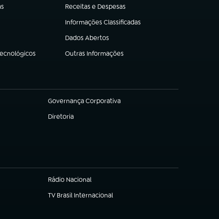
as
Receitas e Despesas
(abre em nova aba)
Informações Classificadas
(abre em nova aba)
Dados Abertos
(abre em nova aba)
Tecnológicos
Outras Informações
(abre em nova aba)
Governança Corporativa
(abre em nova aba)
Diretoria
(abre em nova aba)
Rádio Nacional
(abre em nova aba)
TV Brasil Internacional
(abre em nova aba)