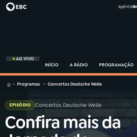
agência
Br
AO VIVO
INÍCIO
A RÁDIO
PROGRAMAÇÃO
MENU
Programas
Concertos Deutsche Welle
Buscar
na
Concertos Deutsche Welle
EPISÓDIO
Rádio
Buscar
MEC
Confira mais da
Buscar
na
Rádio
Início
AO VIVO