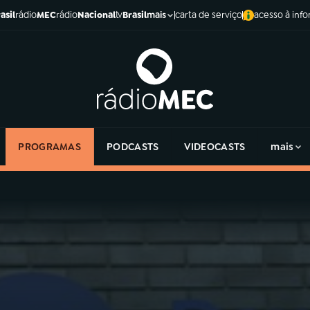
asil
rádio
MEC
rádio
Nacional
tv
Brasil
carta de serviço
acesso à inf
mais
PROGRAMAS
PODCASTS
VIDEOCASTS
mais