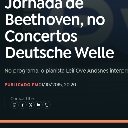
Jornada de
MEC
Beethoven, no
01
INÍCIO
Concertos
02
A RÁDIO
Deutsche Welle
03
PROGRAMAÇÃO
No programa, o pianista Leif Ove Andsnes interp
04
PROGRAMAS
01/10/2015, 20:20
PUBLICADO EM
05
PODCASTS
Compartilhe
06
VIDEOCASTS