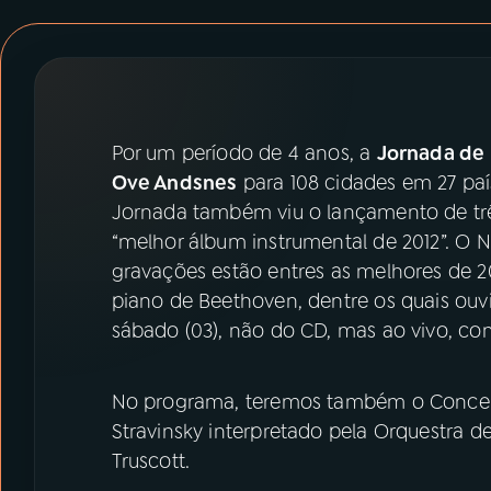
07
ÚLTIMAS
08
PRÊMIO RÁDIO MEC
Por um período de 4 anos, a
Jornada de
ACOMPANHE A RÁDIO MEC
Ove Andsnes
para 108 cidades em 27 paí
YouTube
Facebook
Jornada também viu o lançamento de tr
“melhor álbum instrumental de 2012”. O N
Instagram
X
gravações estão entres as melhores de 2
piano de Beethoven, dentre os quais ou
TikTok
sábado (03), não do CD, mas ao vivo, c
No programa, teremos também o Concert
Stravinsky interpretado pela Orquestra 
Truscott.