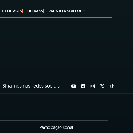
VIDEOCASTS
ÚLTIMAS
PRÊMIO RÁDIO MEC
Siga-nos nas redes sociais
Participação Social
(abre em nova aba)