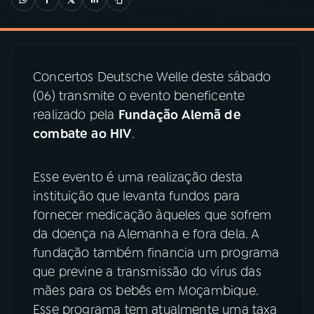
03
PROGRAMAÇÃO
Concertos Deutsche Welle deste sábado
04
PROGRAMAS
(06) transmite o evento beneficente
realizado pela
Fundação
Alemã
de
05
PODCASTS
combate
ao
HIV
.
06
VIDEOCASTS
Esse evento é uma realização desta
instituição que levanta fundos para
fornecer medicação àqueles que sofrem
07
ÚLTIMAS
da doença na Alemanha e fora dela. A
fundação também financia um programa
08
PRÊMIO RÁDIO MEC
que previne a transmissão do vírus das
mães para os bebês em Moçambique.
Esse programa tem atualmente uma taxa
ACOMPANHE A RÁDIO MEC