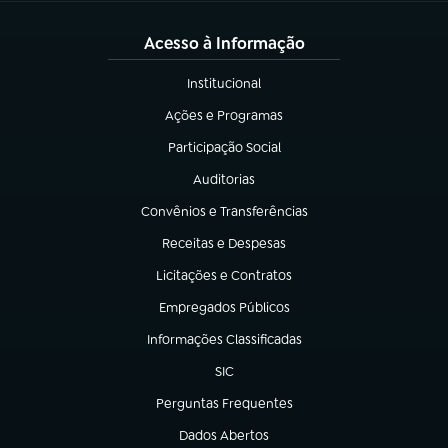
Acesso à Informação
Institucional
(abre em nova aba)
Ações e Programas
(abre em nova aba)
Participação Social
(abre em nova aba)
Auditorias
(abre em nova aba)
Convênios e Transferências
(abre em nova aba)
Receitas e Despesas
(abre em nova aba)
Licitações e Contratos
(abre em nova aba)
Empregados Públicos
(abre em nova aba)
Informações Classificadas
(abre em nova aba)
SIC
(abre em nova aba)
Perguntas Frequentes
(abre em nova aba)
Dados Abertos
(abre em nova aba)