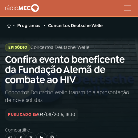
MENU
Programas
Concertos Deutsche Welle
Concertos Deutsche Welle
EPISÓDIO
Confira evento beneficente
Buscar
na
da Fundação Alemã de
Rádio
Buscar
combate ao HIV
MEC
Concertos Deutsche Welle transmite a apresentação
Início
AO VIVO
de nove solistas
01
INÍCIO
04/08/2016, 18:10
PUBLICADO EM
Compartilhe
02
A RÁDIO