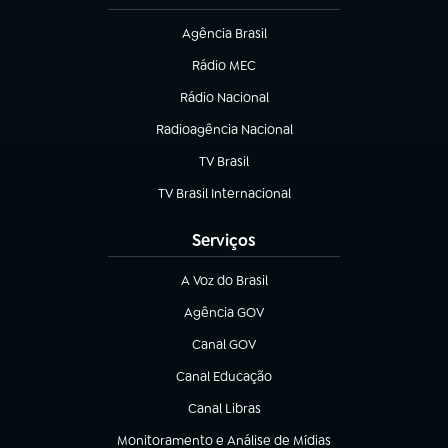
Agência Brasil
(abre em nova aba)
Rádio MEC
Rádio Nacional
(abre em nova aba)
Radioagência Nacional
(abre em nova aba)
TV Brasil
(abre em nova aba)
TV Brasil Internacional
(abre em nova aba)
Serviços
A Voz do Brasil
(abre em nova aba)
Agência GOV
(abre em nova aba)
Canal GOV
(abre em nova aba)
Canal Educação
(abre em nova aba)
Canal Libras
(abre em nova aba)
Monitoramento e Análise de Mídias
(abre em nova aba)