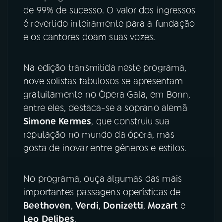
de 99% de sucesso. O valor dos ingressos
YouTube
Facebook
é revertido inteiramente para a fundação
e os cantores doam suas vozes.
Instagram
X
Na edição transmitida neste programa,
TikTok
nove solistas fabulosos se apresentam
gratuitamente no Ópera Gala, em Bonn,
entre eles, destaca-se a soprano alemã
Simone
Kermes
, que construiu sua
reputação no mundo da ópera, mas
gosta de inovar entre gêneros e estilos.
No programa, ouça algumas das mais
importantes passagens operísticas de
Beethoven
,
Verdi
,
Donizetti
,
Mozart
e
Leo
Delibes
.