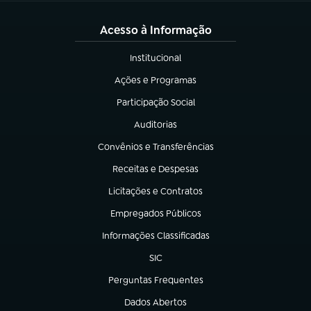
Acesso à Informação
Institucional
(abre em nova aba)
Ações e Programas
(abre em nova aba)
Participação Social
(abre em nova aba)
Auditorias
(abre em nova aba)
Convênios e Transferências
(abre em nova aba)
Receitas e Despesas
(abre em nova aba)
Licitações e Contratos
(abre em nova aba)
Empregados Públicos
(abre em nova aba)
Informações Classificadas
(abre em nova aba)
SIC
(abre em nova aba)
Perguntas Frequentes
(abre em nova aba)
Dados Abertos
(abre em nova aba)