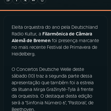
03
PROGRAMAÇÃO
Eleita orquestra do ano pela Deutschland
04
PROGRAMAS
Radio Kultur, a
Filarmônica de Câmara
Alemã de Bremen
foi presença marcante
05
PODCASTS
no mais recente Festival de Primavera de
Heidelberg.
06
VIDEOCASTS
O Concertos Deutsche Welle deste
sábado (10) traz a segunda parte dessa
07
ÚLTIMAS
apresentação que também foi a estreia
da lituana Mirga Gražinytė-Tyla à frente
08
PRÊMIO RÁDIO MEC
da orquestra. O destaque desta edição
será a "Sinfonia Número 6", "Pastoral', de
Beethoven.
ACOMPANHE A RÁDIO MEC