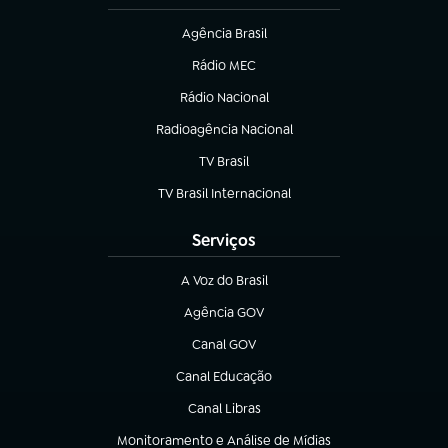
Agência Brasil
(abre em nova aba)
Rádio MEC
Rádio Nacional
(abre em nova aba)
Radioagência Nacional
(abre em nova aba)
TV Brasil
(abre em nova aba)
TV Brasil Internacional
(abre em nova aba)
Serviços
A Voz do Brasil
(abre em nova aba)
Agência GOV
(abre em nova aba)
Canal GOV
(abre em nova aba)
Canal Educação
(abre em nova aba)
Canal Libras
(abre em nova aba)
Monitoramento e Análise de Mídias
(abre em nova aba)