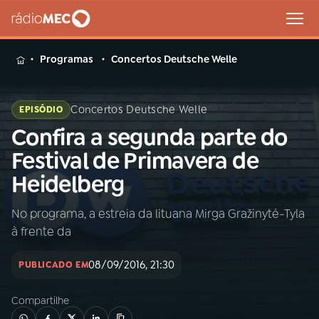
MENU
Programas
Concertos Deutsche Welle
Concertos Deutsche Welle
EPISÓDIO
Confira a segunda parte do
Buscar
na
Festival de Primavera de
Rádio
Buscar
Heidelberg
MEC
No programa, a estreia da lituana Mirga Gražinytė-Tyla
Início
AO VIVO
à frente da
01
INÍCIO
08/09/2016, 21:30
PUBLICADO EM
Compartilhe
02
A RÁDIO