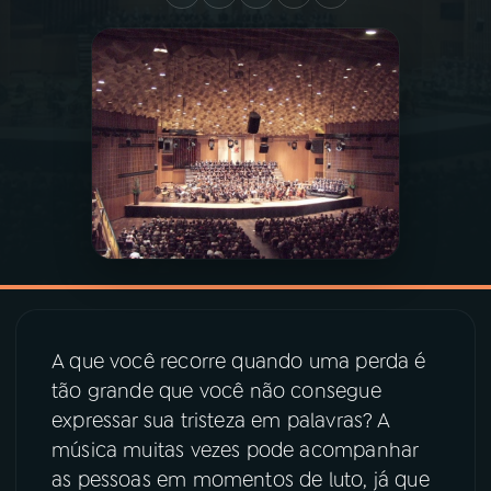
03
PROGRAMAÇÃO
04
PROGRAMAS
05
PODCASTS
06
VIDEOCASTS
07
ÚLTIMAS
A que você recorre quando uma perda é
tão grande que você não consegue
08
PRÊMIO RÁDIO MEC
expressar sua tristeza em palavras? A
música muitas vezes pode acompanhar
as pessoas em momentos de luto, já que
ACOMPANHE A RÁDIO MEC