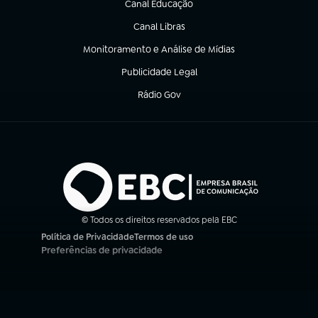
Canal Educação
(abre em nova aba)
Canal Libras
(abre em nova aba)
Monitoramento e Análise de Mídias
(abre em nova aba)
Publicidade Legal
(abre em nova aba)
Rádio Gov
(abre em nova aba)
© Todos os direitos reservados pela EBC
Política de Privacidade
Termos de uso
(abre em nova aba)
(abre em nova aba)
Preferências de privacidade