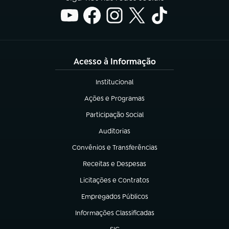
Acesso à Informação
Institucional
(abre em nova aba)
Ações e Programas
(abre em nova aba)
Participação Social
(abre em nova aba)
Auditorias
(abre em nova aba)
Convênios e Transferências
(abre em nova aba)
Receitas e Despesas
(abre em nova aba)
Licitações e Contratos
(abre em nova aba)
Empregados Públicos
(abre em nova aba)
Informações Classificadas
(abre em nova aba)