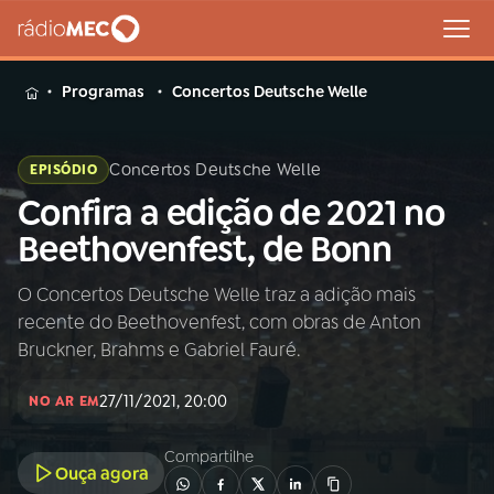
MENU
Programas
Concertos Deutsche Welle
Concertos Deutsche Welle
EPISÓDIO
Confira a edição de 2021 no
Buscar
na
Beethovenfest, de Bonn
Rádio
Buscar
MEC
O Concertos Deutsche Welle traz a adição mais
recente do Beethovenfest, com obras de Anton
Início
AO VIVO
Bruckner, Brahms e Gabriel Fauré.
27/11/2021, 20:00
01
INÍCIO
NO AR EM
Compartilhe
Ouça agora
02
A RÁDIO