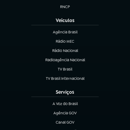
RNCP
(abre em nova aba)
Veículos
Agência Brasil
(abre em nova aba)
Rádio MEC
Rádio Nacional
(abre em nova aba)
Radioagência Nacional
(abre em nova aba)
TV Brasil
(abre em nova aba)
TV Brasil Internacional
(abre em nova aba)
Serviços
A Voz do Brasil
(abre em nova aba)
Agência GOV
(abre em nova aba)
Canal GOV
(abre em nova aba)