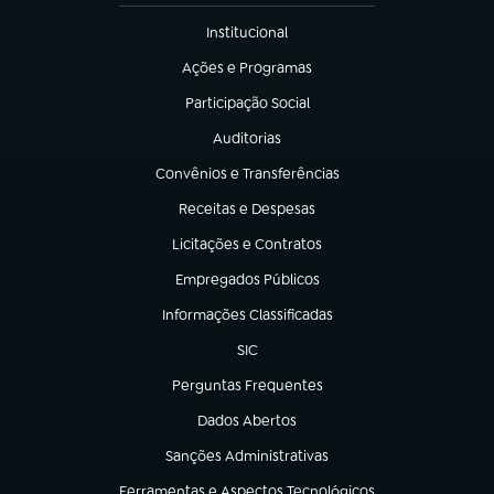
Institucional
(abre em nova aba)
Ações e Programas
(abre em nova aba)
Participação Social
(abre em nova aba)
Auditorias
(abre em nova aba)
Convênios e Transferências
(abre em nova aba)
Receitas e Despesas
(abre em nova aba)
Licitações e Contratos
(abre em nova aba)
Empregados Públicos
(abre em nova aba)
Informações Classificadas
(abre em nova aba)
SIC
(abre em nova aba)
Perguntas Frequentes
(abre em nova aba)
Dados Abertos
(abre em nova aba)
Sanções Administrativas
(abre em nova aba)
Ferramentas e Aspectos Tecnológicos