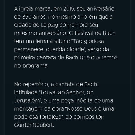
A igreja marca, em 2015, seu aniversário
YouTube
Facebook
de 850 anos, no mesmo ano em que a
cidade de Leipzig comemora seu
Instagram
X
milésimo aniversário. O Festival de Bach
tem um lema à altura: “Tão gloriosa
TikTok
permanece, querida cidade”, verso da
primeira cantata de Bach que ouviremos
no programa
No repertório, a cantata de Bach
intitulada “Louvai ao Senhor, oh
Jerusalém”, e uma peça inédita de uma
montagem da obra “Nosso Deus é uma
poderosa fortaleza”, do compositor
Günter Neubert.