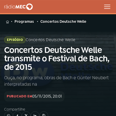
MENU
Programas
Concertos Deutsche Welle
Concertos Deutsche Welle
EPISÓDIO
Concertos Deutsche Welle
Buscar
na
transmite o Festival de Bach,
Rádio
Buscar
de 2015
MEC
Ouça, no programa, obras de Bach e Günter Neubert
Início
AO VIVO
interpretadas na
01
INÍCIO
05/11/2015, 20:01
PUBLICADO EM
Compartilhe
02
A RÁDIO