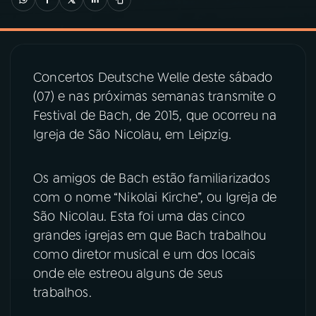
03
PROGRAMAÇÃO
Concertos Deutsche Welle deste sábado
04
PROGRAMAS
(07) e nas próximas semanas transmite o
Festival de Bach, de 2015, que ocorreu na
05
PODCASTS
Igreja de São Nicolau, em Leipzig.
06
VIDEOCASTS
Os amigos de Bach estão familiarizados
com o nome “Nikolai Kirche”, ou Igreja de
São Nicolau. Esta foi uma das cinco
07
ÚLTIMAS
grandes igrejas em que Bach trabalhou
como diretor musical e um dos locais
08
PRÊMIO RÁDIO MEC
onde ele estreou alguns de seus
trabalhos.
ACOMPANHE A RÁDIO MEC