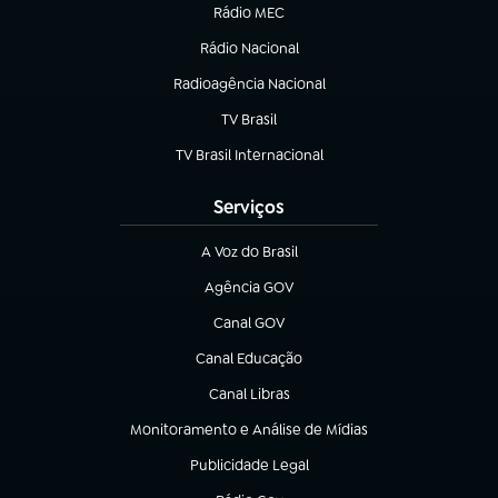
Rádio MEC
Rádio Nacional
(abre em nova aba)
Radioagência Nacional
(abre em nova aba)
TV Brasil
(abre em nova aba)
TV Brasil Internacional
(abre em nova aba)
Serviços
A Voz do Brasil
(abre em nova aba)
Agência GOV
(abre em nova aba)
Canal GOV
(abre em nova aba)
Canal Educação
(abre em nova aba)
Canal Libras
(abre em nova aba)
Monitoramento e Análise de Mídias
(abre em nova aba)
Publicidade Legal
(abre em nova aba)