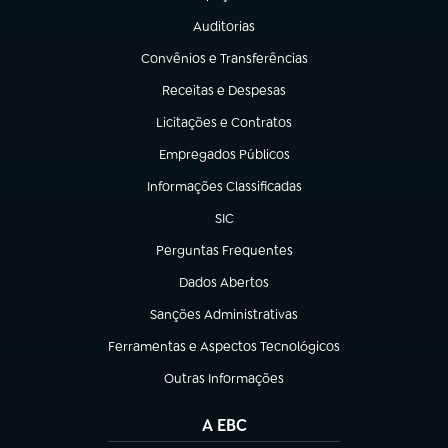
(abre em nova aba)
Auditorias
(abre em nova aba)
Convênios e Transferências
(abre em nova aba)
Receitas e Despesas
(abre em nova aba)
Licitações e Contratos
(abre em nova aba)
Empregados Públicos
(abre em nova aba)
Informações Classificadas
(abre em nova aba)
SIC
(abre em nova aba)
Perguntas Frequentes
(abre em nova aba)
Dados Abertos
(abre em nova aba)
Sanções Administrativas
(abre em nova aba)
Ferramentas e Aspectos Tecnológicos
(abre em nova aba)
Outras Informações
(abre em nova aba)
A EBC