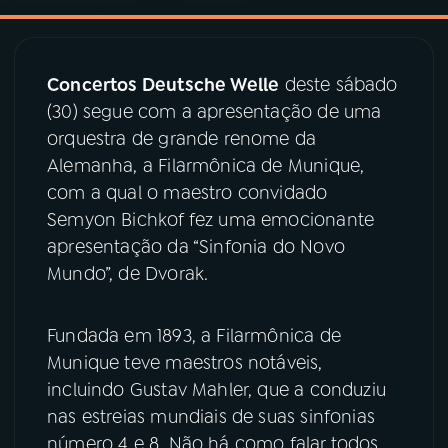
03
PROGRAMAÇÃO
Concertos Deutsche Welle
deste sábado
(30) segue com a apresentação de uma
04
PROGRAMAS
orquestra de grande renome da
Alemanha, a Filarmônica de Munique,
05
PODCASTS
com a qual o maestro convidado
Semyon Bichkof fez uma emocionante
apresentação da “Sinfonia do Novo
06
VIDEOCASTS
Mundo”, de Dvorak.
07
ÚLTIMAS
Fundada em 1893, a Filarmônica de
Munique teve maestros notáveis,
08
PRÊMIO RÁDIO MEC
incluindo Gustav Mahler, que a conduziu
nas estreias mundiais de suas sinfonias
número 4 e 8. Não há como falar todos
ACOMPANHE A RÁDIO MEC