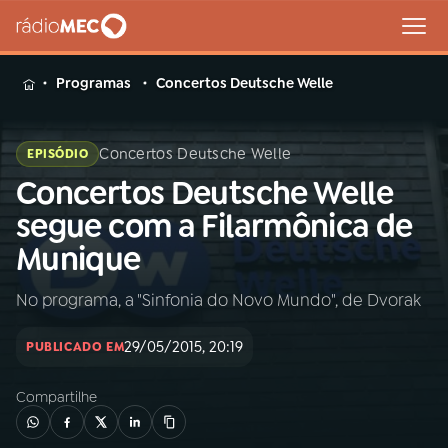
MENU
Programas
Concertos Deutsche Welle
Concertos Deutsche Welle
EPISÓDIO
Concertos Deutsche Welle
Buscar
na
segue com a Filarmônica de
Rádio
Buscar
Munique
MEC
No programa, a "Sinfonia do Novo Mundo", de Dvorak
Início
AO VIVO
29/05/2015, 20:19
PUBLICADO EM
01
INÍCIO
Compartilhe
02
A RÁDIO