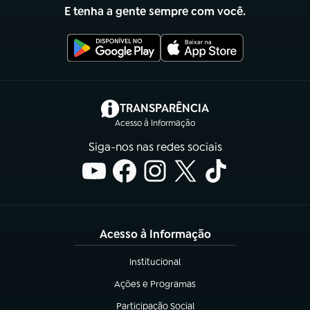
E tenha a gente sempre com você.
(abre em nova aba)
TRANSPARÊNCIA
Acesso à Informação
Siga-nos nas redes sociais
Acesso à Informação
Institucional
(abre em nova aba)
Ações e Programas
(abre em nova aba)
Participação Social