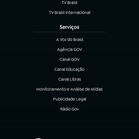
TV Brasil
(abre em nova aba)
TV Brasil Internacional
(abre em nova aba)
Serviços
A Voz do Brasil
(abre em nova aba)
Agência GOV
(abre em nova aba)
Canal GOV
(abre em nova aba)
Canal Educação
(abre em nova aba)
Canal Libras
(abre em nova aba)
Monitoramento e Análise de Mídias
(abre em nova aba)
Publicidade Legal
(abre em nova aba)
Rádio Gov
(abre em nova aba)