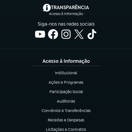
(abre em nova aba)
TRANSPARÊNCIA
Acesso à Informação
Siga-nos nas redes sociais
Acesso à Informação
Institucional
(abre em nova aba)
Ações e Programas
(abre em nova aba)
Participação Social
(abre em nova aba)
Auditorias
(abre em nova aba)
Convênios e Transferências
(abre em nova aba)
Receitas e Despesas
(abre em nova aba)
Licitações e Contratos
(abre em nova aba)