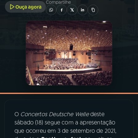
Compartilhe
Ouça agora
03
PROGRAMAÇÃO
04
PROGRAMAS
05
PODCASTS
06
VIDEOCASTS
07
ÚLTIMAS
O
Concertos Deutsche Welle
deste
08
PRÊMIO RÁDIO MEC
sábado (18) segue com a apresentação
que ocorreu em 3 de setembro de 2021,
ACOMPANHE A RÁDIO MEC