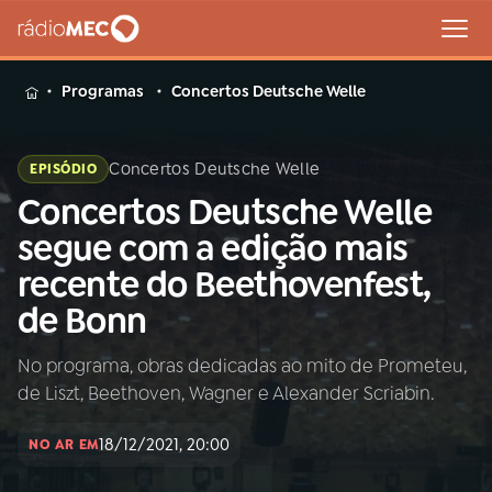
MENU
Programas
Concertos Deutsche Welle
Concertos Deutsche Welle
EPISÓDIO
Concertos Deutsche Welle
Buscar
na
segue com a edição mais
Rádio
Buscar
recente do Beethovenfest,
MEC
de Bonn
Início
AO VIVO
No programa, obras dedicadas ao mito de Prometeu,
de Liszt, Beethoven, Wagner e Alexander Scriabin.
01
INÍCIO
18/12/2021, 20:00
NO AR EM
02
A RÁDIO