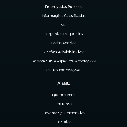
Empregados Públicos
(abre em nova aba)
Informações Classificadas
(abre em nova aba)
SIC
(abre em nova aba)
Perguntas Frequentes
(abre em nova aba)
Dados Abertos
(abre em nova aba)
Sanções Administrativas
(abre em nova aba)
Ferramentas e Aspectos Tecnológicos
(abre em nova aba)
Outras Informações
(abre em nova aba)
A EBC
Quem somos
(abre em nova aba)
Imprensa
(abre em nova aba)
Governança Corporativa
(abre em nova aba)
Contatos
(abre em nova aba)