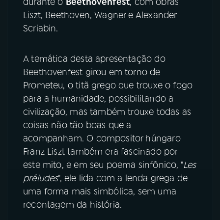
durante o
Beethovenfest
, com obras
Liszt, Beethoven, Wagner e Alexander
YouTube
Facebook
Scriabin.
Instagram
X
A temática desta apresentação do
Beethovenfest girou em torno de
TikTok
Prometeu, o titã grego que trouxe o fogo
para a humanidade, possibilitando a
civilização, mas também trouxe todas as
coisas não tão boas que a
acompanham. O compositor húngaro
Franz Liszt também era fascinado por
este mito, e em seu poema sinfônico, "
Les
préludes
", ele lida com a lenda grega de
uma forma mais simbólica, sem uma
recontagem da história.