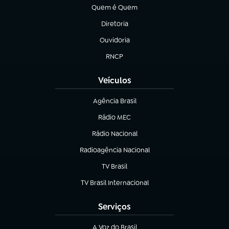
Quem é Quem
(abre em nova aba)
Diretoria
(abre em nova aba)
Ouvidoria
(abre em nova aba)
RNCP
(abre em nova aba)
Veículos
Agência Brasil
(abre em nova aba)
Rádio MEC
Rádio Nacional
(abre em nova aba)
Radioagência Nacional
(abre em nova aba)
TV Brasil
(abre em nova aba)
TV Brasil Internacional
(abre em nova aba)
Serviços
A Voz do Brasil