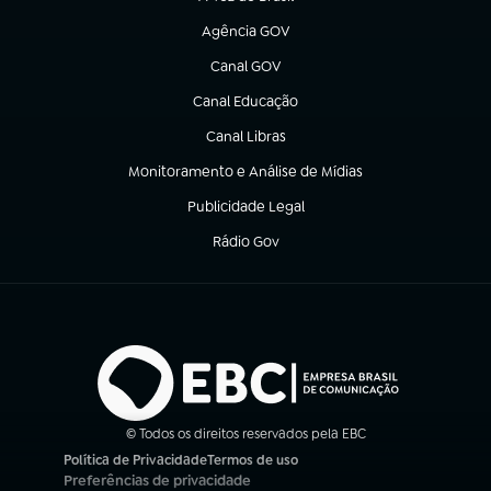
(abre em nova aba)
Agência GOV
(abre em nova aba)
Canal GOV
(abre em nova aba)
Canal Educação
(abre em nova aba)
Canal Libras
(abre em nova aba)
Monitoramento e Análise de Mídias
(abre em nova aba)
Publicidade Legal
(abre em nova aba)
Rádio Gov
(abre em nova aba)
© Todos os direitos reservados pela EBC
Política de Privacidade
Termos de uso
(abre em nova aba)
(abre em nova aba)
Preferências de privacidade