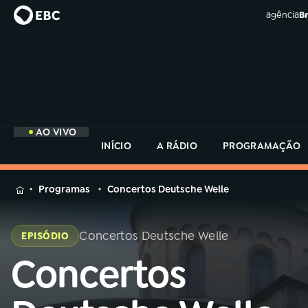
agência
Br
AO VIVO
INÍCIO
A RÁDIO
PROGRAMAÇÃO
MENU
Programas
Concertos Deutsche Welle
Buscar
na
Concertos Deutsche Welle
EPISÓDIO
Rádio
Buscar
MEC
Concertos
Buscar
na
Rádio
Início
AO VIVO