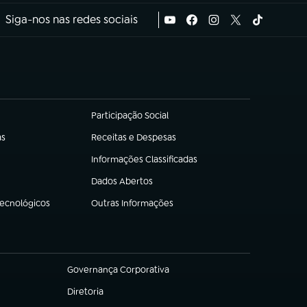
Siga-nos nas redes sociais
Participação Social
(abre em nova aba)
as
Receitas e Despesas
(abre em nova aba)
Informações Classificadas
(abre em nova aba)
Dados Abertos
(abre em nova aba)
Tecnológicos
Outras Informações
(abre em nova aba)
Governança Corporativa
(abre em nova aba)
Diretoria
(abre em nova aba)