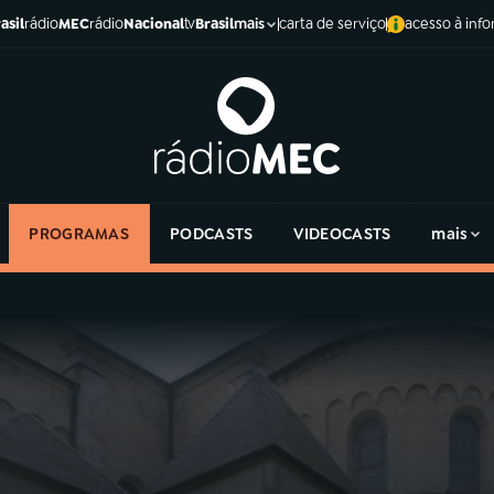
asil
rádio
MEC
rádio
Nacional
tv
Brasil
carta de serviço
acesso à inf
mais
PROGRAMAS
PODCASTS
VIDEOCASTS
mais