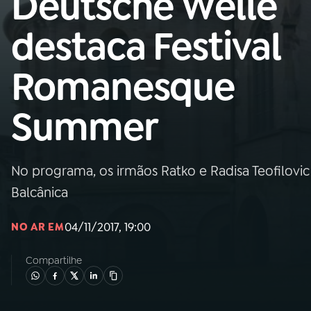
Deutsche Welle
MEC
destaca Festival
01
INÍCIO
Romanesque
02
A RÁDIO
Summer
03
PROGRAMAÇÃO
No programa, os irmãos Ratko e Radisa Teofilovic
04
PROGRAMAS
Balcânica
05
PODCASTS
04/11/2017, 19:00
NO AR EM
Compartilhe
06
VIDEOCASTS