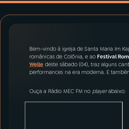
07
ÚLTIMAS
08
PRÊMIO RÁDIO MEC
ACOMPANHE A RÁDIO MEC
Bem-vindo à igreja de Santa Maria Im Kap
YouTube
Facebook
românicas de Colônia, e ao
Festival R
Welle
deste sábado (04), traz alguns ca
Instagram
X
performances na era moderna. E também
TikTok
Ouça a Rádio MEC FM no
player
abaixo: