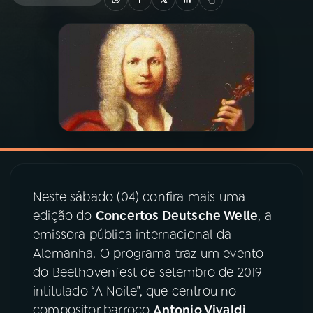
03
PROGRAMAÇÃO
04
PROGRAMAS
05
PODCASTS
06
VIDEOCASTS
Neste sábado (04) confira mais uma
edição do
Concertos Deutsche Welle
, a
07
ÚLTIMAS
emissora pública internacional da
Alemanha. O programa traz um evento
08
PRÊMIO RÁDIO MEC
do Beethovenfest de setembro de 2019
intitulado “A Noite”, que centrou no
compositor barroco
Antonio Vivaldi
.
ACOMPANHE A RÁDIO MEC