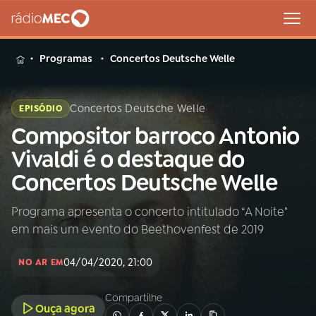
MENU
Programas
Concertos Deutsche Welle
Concertos Deutsche Welle
EPISÓDIO
Compositor barroco Antonio
Buscar
na
Vivaldi é o destaque do
Rádio
Buscar
Concertos Deutsche Welle
MEC
Programa apresenta o concerto intitulado “A Noite"
Início
AO VIVO
em mais um evento do Beethovenfest de 2019
01
INÍCIO
04/04/2020, 21:00
NO AR EM
Compartilhe
02
A RÁDIO
Ouça agora