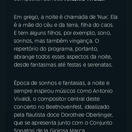
YouTube
Facebook
Em grego, a noite é chamada de 'Nux'. Ela
é a mãe do céu e da terra, filha do caos.
Instagram
X
E tem alguns filhos, por exemplo, sono,
sonhos, mas também vingança. O
TikTok
repertório do programa, portanto,
abrange todos esses aspectos da noite,
desde fantasmas até festas e serenatas.
Época de sonhos e fantasias, a noite e
sempre inspirou músicos como Antonio
Vivaldi, o compositor central deste
concerto no Beethovenfest, idealizado
pela flautista doce Dorothee Oberlinger,
que se apresenta junto com o Conjunto
Sonatori de la Gioiosa Marca.