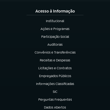
Acesso à Informação
Institucional
(abre em nova aba)
Ações e Programas
(abre em nova aba)
Participação Social
(abre em nova aba)
Auditorias
(abre em nova aba)
Convênios e Transferências
(abre em nova aba)
Receitas e Despesas
(abre em nova aba)
Licitações e Contratos
(abre em nova aba)
Empregados Públicos
(abre em nova aba)
Informações Classificadas
(abre em nova aba)
SIC
(abre em nova aba)
Perguntas Frequentes
(abre em nova aba)
Dados Abertos
(abre em nova aba)