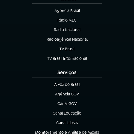
Agência Brasil
(abre em nova aba)
Rádio MEC
Rádio Nacional
(abre em nova aba)
Radioagência Nacional
(abre em nova aba)
TV Brasil
(abre em nova aba)
TV Brasil Internacional
(abre em nova aba)
Serviços
A Voz do Brasil
(abre em nova aba)
Agência GOV
(abre em nova aba)
Canal GOV
(abre em nova aba)
Canal Educação
(abre em nova aba)
Canal Libras
(abre em nova aba)
Monitoramento e Análise de Mídias