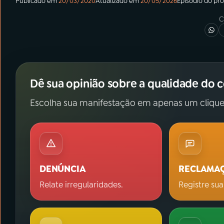
Publicado em
20/03/2020
Atualizado em
20/05/2026
Episódio
do pr
C
Dê sua opinião sobre a qualidade do 
Escolha sua manifestação em apenas um clique
DENÚNCIA
RECLAMA
Relate irregularidades.
Registre sua