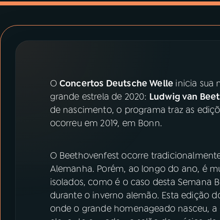
07
ÚLTIMAS
08
PRÊMIO RÁDIO MEC
ACOMPANHE A RÁDIO MEC
O
Concertos Deutsche Welle
inicia sua
YouTube
Facebook
grande estrela de 2020:
Ludwig van Bee
de nascimento, o programa traz as ediç
Instagram
X
ocorreu em 2019, em Bonn.
TikTok
O Beethovenfest ocorre tradicionalment
Alemanha. Porém, ao longo do ano, é mui
isolados, como é o caso desta Semana Be
durante o inverno alemão. Esta edição do
onde o grande homenageado nasceu, a