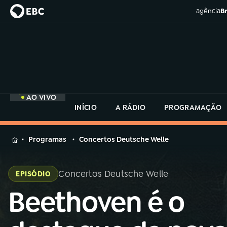
agência
Br
AO VIVO
INÍCIO
A RÁDIO
PROGRAMAÇÃO
MENU
Programas
Concertos Deutsche Welle
Buscar
na
Concertos Deutsche Welle
EPISÓDIO
Rádio
Buscar
MEC
Beethoven é o
Buscar
na
Rádio
Início
AO VIVO