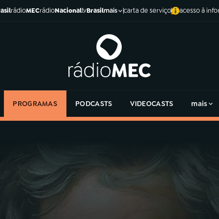
asil
rádio
MEC
rádio
Nacional
tv
Brasil
carta de serviço
acesso à inf
mais
PROGRAMAS
PODCASTS
VIDEOCASTS
mais