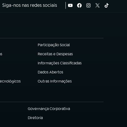
Siga-nos nas redes sociais
Participação Social
(abre em nova aba)
as
Receitas e Despesas
(abre em nova aba)
Informações Classificadas
(abre em nova aba)
Dados Abertos
(abre em nova aba)
Tecnológicos
Outras Informações
(abre em nova aba)
Governança Corporativa
(abre em nova aba)
Diretoria
(abre em nova aba)