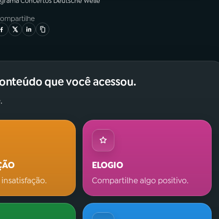
ograma
Concertos Deutsche Welle
ompartilhe
conteúdo que você acessou.
.
ÇÃO
ELOGIO
 insatisfação.
Compartilhe algo positivo.