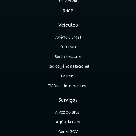
Ouvidoria
(abre em nova aba)
RNCP
(abre em nova aba)
Veículos
Agência Brasil
(abre em nova aba)
Rádio MEC
Rádio Nacional
(abre em nova aba)
Radioagência Nacional
(abre em nova aba)
TV Brasil
(abre em nova aba)
TV Brasil Internacional
(abre em nova aba)
Serviços
A Voz do Brasil
(abre em nova aba)
Agência GOV
(abre em nova aba)
Canal GOV
(abre em nova aba)