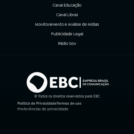
Canal Educação
(abre em nova aba)
Canal Libras
(abre em nova aba)
Monitoramento e Análise de Mídias
(abre em nova aba)
Publicidade Legal
(abre em nova aba)
Rádio Gov
(abre em nova aba)
© Todos os direitos reservados pela EBC
Política de Privacidade
Termos de uso
(abre em nova aba)
(abre em nova aba)
Preferências de privacidade