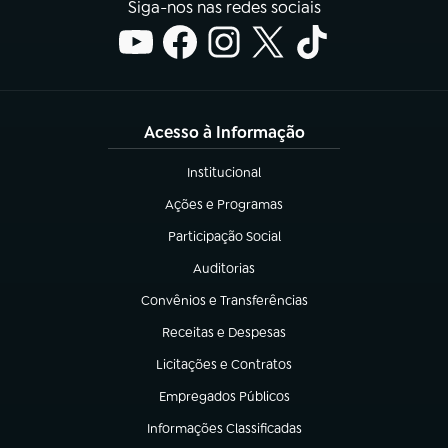
Siga-nos nas redes sociais
Acesso à Informação
Institucional
(abre em nova aba)
Ações e Programas
(abre em nova aba)
Participação Social
(abre em nova aba)
Auditorias
(abre em nova aba)
Convênios e Transferências
(abre em nova aba)
Receitas e Despesas
(abre em nova aba)
Licitações e Contratos
(abre em nova aba)
Empregados Públicos
(abre em nova aba)
Informações Classificadas
(abre em nova aba)