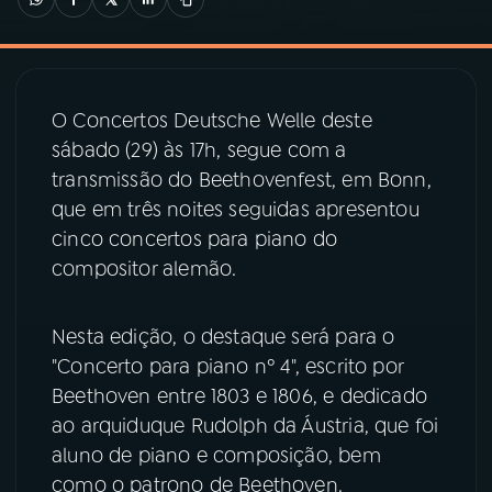
03
PROGRAMAÇÃO
O Concertos Deutsche Welle deste
04
PROGRAMAS
sábado (29) às 17h, segue com a
transmissão do Beethovenfest, em Bonn,
05
PODCASTS
que em três noites seguidas apresentou
cinco concertos para piano do
compositor alemão.
06
VIDEOCASTS
Nesta edição, o destaque será para o
07
ÚLTIMAS
"Concerto para piano nº 4", escrito por
Beethoven entre 1803 e 1806, e dedicado
08
PRÊMIO RÁDIO MEC
ao arquiduque Rudolph da Áustria, que foi
aluno de piano e composição, bem
como o patrono de Beethoven.
ACOMPANHE A RÁDIO MEC