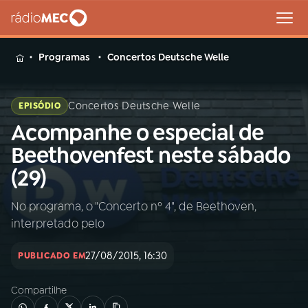
MENU
Programas
Concertos Deutsche Welle
Concertos Deutsche Welle
EPISÓDIO
Acompanhe o especial de
Buscar
na
Beethovenfest neste sábado
Rádio
Buscar
(29)
MEC
No programa, o "Concerto nº 4", de Beethoven,
Início
AO VIVO
interpretado pelo
01
INÍCIO
27/08/2015, 16:30
PUBLICADO EM
Compartilhe
02
A RÁDIO