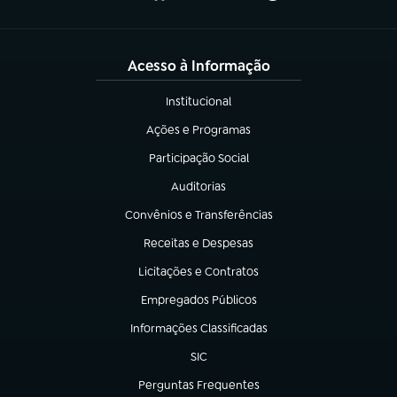
Acesso à Informação
Institucional
(abre em nova aba)
Ações e Programas
(abre em nova aba)
Participação Social
(abre em nova aba)
Auditorias
(abre em nova aba)
Convênios e Transferências
(abre em nova aba)
Receitas e Despesas
(abre em nova aba)
Licitações e Contratos
(abre em nova aba)
Empregados Públicos
(abre em nova aba)
Informações Classificadas
(abre em nova aba)
SIC
(abre em nova aba)
Perguntas Frequentes
(abre em nova aba)