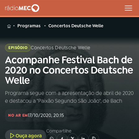
MENU
Programas
Concertos Deutsche Welle
Concertos Deutsche Welle
EPISÓDIO
Acompanhe Festival Bach de
Buscar
na
2020 no Concertos Deutsche
Rádio
Buscar
Welle
MEC
Programa segue com a apresentação de abril de 2020
Início
AO VIVO
e destacou a "Paixão Segundo São João", de Bach
01
INÍCIO
17/10/2020, 20:15
NO AR EM
Compartilhe
02
A RÁDIO
Ouça agora