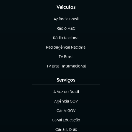
Veículos
Agência Brasil
(abre em nova aba)
Rádio MEC
Rádio Nacional
(abre em nova aba)
Radioagência Nacional
(abre em nova aba)
TV Brasil
(abre em nova aba)
TV Brasil Internacional
(abre em nova aba)
Serviços
A Voz do Brasil
(abre em nova aba)
Agência GOV
(abre em nova aba)
Canal GOV
(abre em nova aba)
Canal Educação
(abre em nova aba)
Canal Libras
(abre em nova aba)