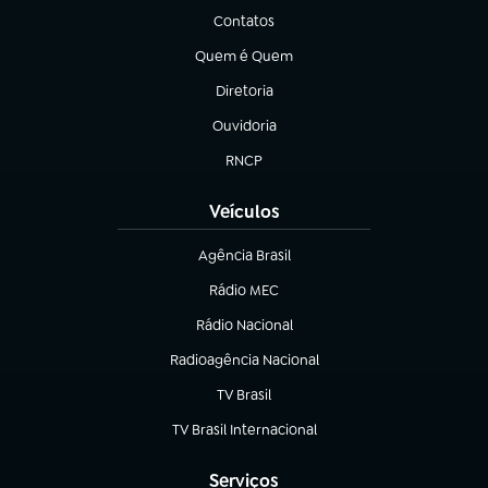
Contatos
(abre em nova aba)
Quem é Quem
(abre em nova aba)
Diretoria
(abre em nova aba)
Ouvidoria
(abre em nova aba)
RNCP
(abre em nova aba)
Veículos
Agência Brasil
(abre em nova aba)
Rádio MEC
Rádio Nacional
(abre em nova aba)
Radioagência Nacional
(abre em nova aba)
TV Brasil
(abre em nova aba)
TV Brasil Internacional
(abre em nova aba)
Serviços