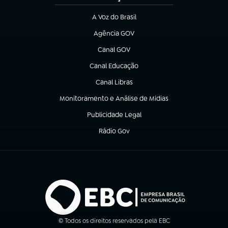
A Voz do Brasil
(abre em nova aba)
Agência GOV
(abre em nova aba)
Canal GOV
(abre em nova aba)
Canal Educação
(abre em nova aba)
Canal Libras
(abre em nova aba)
Monitoramento e Análise de Mídias
(abre em nova aba)
Publicidade Legal
(abre em nova aba)
Rádio Gov
(abre em nova aba)
© Todos os direitos reservados pela EBC