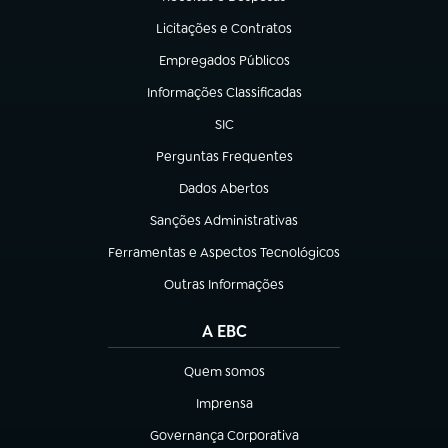
(abre em nova aba)
Licitações e Contratos
(abre em nova aba)
Empregados Públicos
(abre em nova aba)
Informações Classificadas
(abre em nova aba)
SIC
(abre em nova aba)
Perguntas Frequentes
(abre em nova aba)
Dados Abertos
(abre em nova aba)
Sanções Administrativas
(abre em nova aba)
Ferramentas e Aspectos Tecnológicos
(abre em nova aba)
Outras Informações
(abre em nova aba)
A EBC
Quem somos
(abre em nova aba)
Imprensa
(abre em nova aba)
Governança Corporativa
(abre em nova aba)