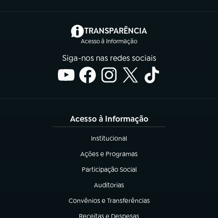
(abre em nova aba)
TRANSPARÊNCIA
Acesso à Informação
Siga-nos nas redes sociais
Acesso à Informação
Institucional
(abre em nova aba)
Ações e Programas
(abre em nova aba)
Participação Social
(abre em nova aba)
Auditorias
(abre em nova aba)
Convênios e Transferências
(abre em nova aba)
Receitas e Despesas