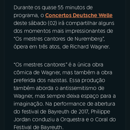
Durante os quase 55 minutos de
YouTube
Facebook
programa, o
Concertos Deutsche Welle
deste sábado (02) irá compartilhar alguns
Instagram
X
dos momentos mais impressionantes de
“Os mestres cantores de Nuremberg”,
TikTok
ópera em três atos, de Richard Wagner.
“Os mestres cantores” é a única obra
cômica de Wagner, mas também a obra
preferida dos nazistas. Essa produção
também aborda o antissemitismo de
Wagner, mas sempre deixa espaço para a
imaginação. Na performance de abertura
do festival de Bayreuth de 2017, Philippe
Jordan conduziu a Orquestra e o Coral do
Festival de Bayreuth.