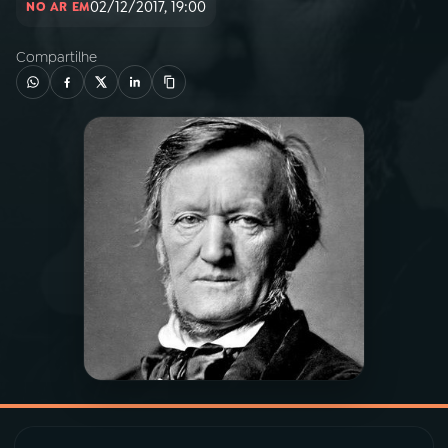
02/12/2017, 19:00
NO AR EM
03
PROGRAMAÇÃO
Compartilhe
04
PROGRAMAS
05
PODCASTS
06
VIDEOCASTS
07
ÚLTIMAS
08
PRÊMIO RÁDIO MEC
ACOMPANHE A RÁDIO MEC