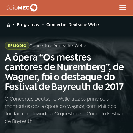
MENU
Programas
Concertos Deutsche Welle
Concertos Deutsche Welle
EPISÓDIO
A ópera “Os mestres
Buscar
na
cantores de Nuremberg”, de
Rádio
Buscar
Wagner, foi o destaque do
MEC
Festival de Bayreuth de 2017
Início
AO VIVO
O Concertos Deutsche Welle traz os principais
momentos desta ópera de Wagner, com Philippe
01
INÍCIO
Jordan conduzindo a Orquestra e o Coral do Festival
de Bayreuth
02
A RÁDIO