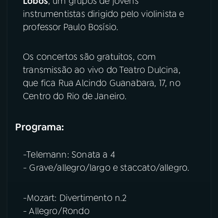
Lobos
, um grupos de jovens
instrumentistas dirigido pelo violinista e
YouTube
Facebook
professor Paulo Bosísio.
Instagram
X
Os concertos são gratuitos, com
transmissão ao vivo do Teatro Dulcina,
TikTok
que fica Rua Alcindo Guanabara, 17, no
Centro do Rio de Janeiro.
Programa:
-Telemann: Sonata a 4
- Grave/allegro/largo e staccato/allegro.
-Mozart: Divertimento n.2
- Allegro/Rondo