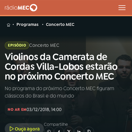
MENU
Programas
Concerto MEC
Concerto MEC
EPISÓDIO
Violinos da Camerata de
Buscar
na
Cordas Villa-Lobos estarão
Rádio
Buscar
no próximo Concerto MEC
MEC
No programa do próximo Concerto MEC figuram
Início
AO VIVO
clássicos do Brasil e do mundo
01
INÍCIO
03/12/2018, 14:00
NO AR EM
Compartilhe
02
A RÁDIO
Ouça agora