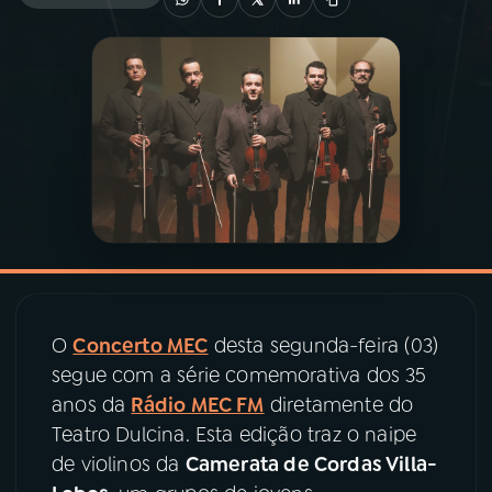
03
PROGRAMAÇÃO
04
PROGRAMAS
05
PODCASTS
06
VIDEOCASTS
O
Concerto MEC
desta segunda-feira (03)
07
ÚLTIMAS
segue com a série comemorativa dos 35
anos da
Rádio MEC FM
diretamente do
08
PRÊMIO RÁDIO MEC
Teatro Dulcina. Esta edição traz o naipe
de violinos da
Camerata de Cordas Villa-
ACOMPANHE A RÁDIO MEC