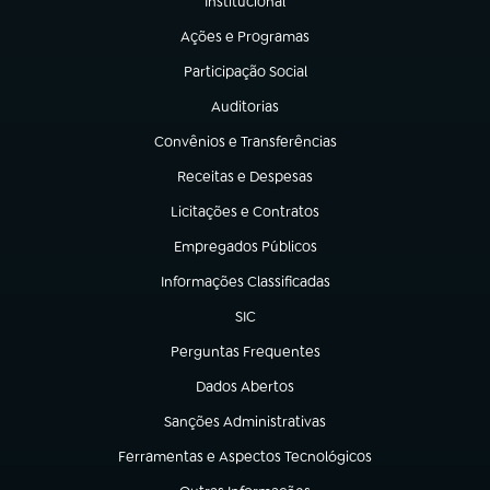
Institucional
(abre em nova aba)
Ações e Programas
(abre em nova aba)
Participação Social
(abre em nova aba)
Auditorias
(abre em nova aba)
Convênios e Transferências
(abre em nova aba)
Receitas e Despesas
(abre em nova aba)
Licitações e Contratos
(abre em nova aba)
Empregados Públicos
(abre em nova aba)
Informações Classificadas
(abre em nova aba)
SIC
(abre em nova aba)
Perguntas Frequentes
(abre em nova aba)
Dados Abertos
(abre em nova aba)
Sanções Administrativas
(abre em nova aba)
Ferramentas e Aspectos Tecnológicos
(abre em nova aba)