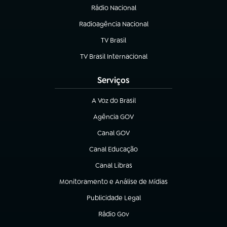
Rádio Nacional
(abre em nova aba)
Radioagência Nacional
(abre em nova aba)
TV Brasil
(abre em nova aba)
TV Brasil Internacional
(abre em nova aba)
Serviços
A Voz do Brasil
(abre em nova aba)
Agência GOV
(abre em nova aba)
Canal GOV
(abre em nova aba)
Canal Educação
(abre em nova aba)
Canal Libras
(abre em nova aba)
Monitoramento e Análise de Mídias
(abre em nova aba)
Publicidade Legal
(abre em nova aba)
Rádio Gov
(abre em nova aba)