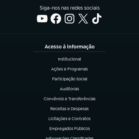
Siga-nos nas redes sociais
Acesso à Informação
Institucional
(abre em nova aba)
Ações e Programas
(abre em nova aba)
Participação Social
(abre em nova aba)
Auditorias
(abre em nova aba)
Convênios e Transferências
(abre em nova aba)
Receitas e Despesas
(abre em nova aba)
Licitações e Contratos
(abre em nova aba)
Empregados Públicos
(abre em nova aba)
Informações Classificadas