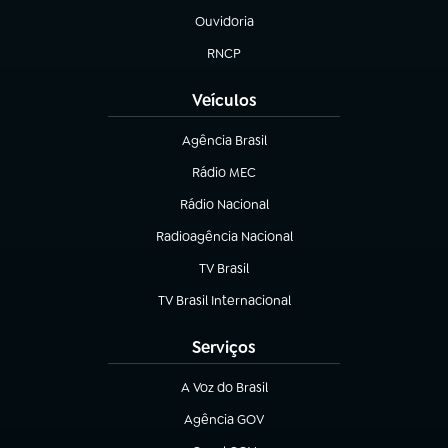
Ouvidoria
(abre em nova aba)
RNCP
(abre em nova aba)
Veículos
Agência Brasil
(abre em nova aba)
Rádio MEC
Rádio Nacional
(abre em nova aba)
Radioagência Nacional
(abre em nova aba)
TV Brasil
(abre em nova aba)
TV Brasil Internacional
(abre em nova aba)
Serviços
A Voz do Brasil
(abre em nova aba)
Agência GOV
(abre em nova aba)