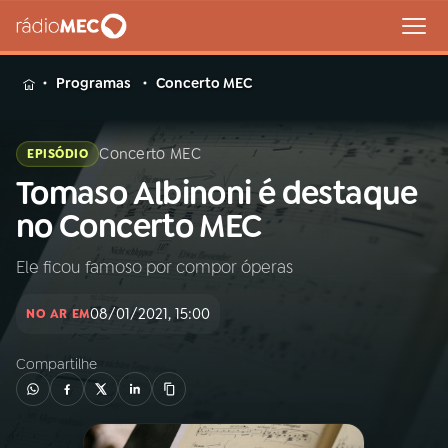
MENU
Programas
Concerto MEC
Concerto MEC
EPISÓDIO
Tomaso Albinoni é destaque
Buscar
na
no Concerto MEC
Rádio
Buscar
MEC
Ele ficou famoso por compor óperas
Início
AO VIVO
08/01/2021, 15:00
NO AR EM
Compartilhe
01
INÍCIO
02
A RÁDIO