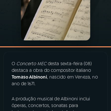
03
PROGRAMAÇÃO
04
PROGRAMAS
05
PODCASTS
06
VIDEOCASTS
O
Concerto MEC
desta sexta-feira (08)
destaca a obra do compositor italiano
Tomaso Albinoni
, nascido em Veneza, no
07
ÚLTIMAS
ano de 1671.
08
PRÊMIO RÁDIO MEC
A produção musical de Albinoni inclui
óperas, concertos, sonatas para
ACOMPANHE A RÁDIO MEC