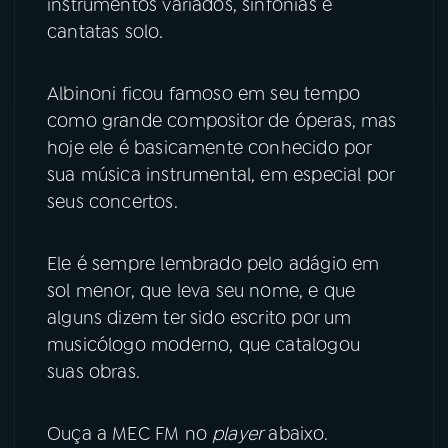
instrumentos variados, sinfonias e
cantatas solo.
YouTube
Facebook
Albinoni ficou famoso em seu tempo
Instagram
X
como grande compositor de óperas, mas
TikTok
hoje ele é basicamente conhecido por
sua música instrumental, em especial por
seus concertos.
Ele é sempre lembrado pelo adágio em
sol menor, que leva seu nome, e que
alguns dizem ter sido escrito por um
musicólogo moderno, que catalogou
suas obras.
Ouça a MEC FM no
player
abaixo.