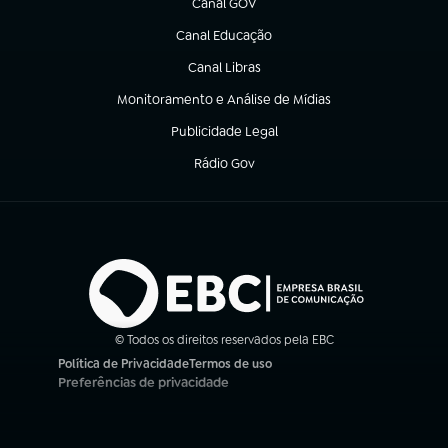
Canal GOV
(abre em nova aba)
Canal Educação
(abre em nova aba)
Canal Libras
(abre em nova aba)
Monitoramento e Análise de Mídias
(abre em nova aba)
Publicidade Legal
(abre em nova aba)
Rádio Gov
(abre em nova aba)
© Todos os direitos reservados pela EBC
Política de Privacidade
Termos de uso
(abre em nova aba)
(abre em nova aba)
Preferências de privacidade